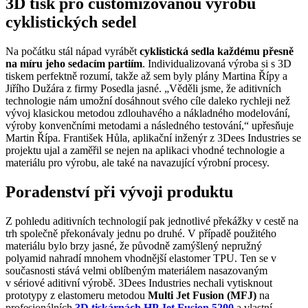
3D tisk pro customizovanou výrobu
cyklistických sedel
Na počátku stál nápad vyrábět
cyklistická sedla každému přesně
na míru jeho sedacím partiím
. Individualizovaná výroba si s 3D
tiskem perfektně rozumí, takže až sem byly plány Martina Řípy a
Jiřího Dužára z firmy Posedla jasné. „Věděli jsme, že aditivních
technologie nám umožní dosáhnout svého cíle daleko rychleji než
vývoj klasickou metodou zdlouhavého a nákladného modelování,
výroby konvenčními metodami a následného testování,“ upřesňuje
Martin Řípa. František Hůla, aplikační inženýr z 3Dees Industries se
projektu ujal a zaměřil se nejen na aplikaci vhodné technologie a
materiálu pro výrobu, ale také na navazující výrobní procesy.
Poradenství při vývoji produktu
Z pohledu aditivních technologií pak jednotlivé překážky v cestě na
trh společně překonávaly jednu po druhé. V případě použitého
materiálu bylo brzy jasné, že původně zamýšlený nepružný
polyamid nahradí mnohem vhodnější elastomer TPU. Ten se v
současnosti stává velmi oblíbeným materiálem nasazovaným
v sériové aditivní výrobě. 3Dees Industries nechali vytisknout
prototypy z elastomeru metodou
Multi Jet Fusion (MFJ)
na
profesionálních
3D tiskárnách HP Jet Fusion 5200
a vlastní