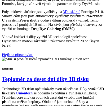
Formrise, který je zároveň výrobním partnerem firmy DyeMansion.
Polyamidové náušnice jsou vyráběny na
3D tiskárně
Formiga P 110.
Surové části jsou poté automaticky vyčištěny systémem
Powershot
C
a systém
Powershot S
dodává dílům pololesklý vzhled. Tento
proces trvá pouhých 10 minut. Na závěr jsou přívěsky obarveny za
využití technologie
DeepDye Coloring (DM60)
.
V nové kolekci si díky využití 3D technologií společnosti
DyeMansion mohou zákazníci i zákaznice vybírat z 20 odlišných
barev!
Přejít na případovku
Reference
Teploměr za deset dní díky 3D tisku
Technologie 3D tisku opět ukázaly svou užitečnost. Díky využití
3D
tiskárny
Uniontech
se podařilo expertům z YunHanXinCheng
(YunHan core city) za pouhých deset dní vyrobit plně funkční
pistoli na měření teploty
. Obdobně jako ochranné štíty a
respirátory, byl teploměr vyvinut v souvislosti s
aktuální pandemií