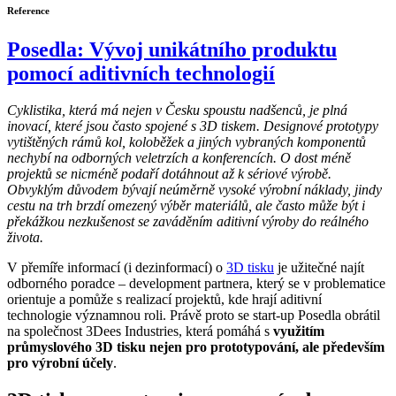
Reference
Posedla: Vývoj unikátního produktu
pomocí aditivních technologií
Cyklistika, která má nejen v Česku spoustu nadšenců, je plná
inovací, které jsou často spojené s 3D tiskem. Designové prototypy
vytištěných rámů kol, koloběžek a jiných vybraných komponentů
nechybí na odborných veletrzích a konferencích. O dost méně
projektů se nicméně podaří dotáhnout až k sériové výrobě.
Obvyklým důvodem bývají neúměrně vysoké výrobní náklady, jindy
cestu na trh brzdí omezený výběr materiálů, ale často může být i
překážkou nezkušenost se zaváděním aditivní výroby do reálného
života.
V přemíře informací (i dezinformací) o
3D tisku
je užitečné najít
odborného poradce – development partnera, který se v problematice
orientuje a pomůže s realizací projektů, kde hrají aditivní
technologie významnou roli. Právě proto se start-up Posedla obrátil
na společnost 3Dees Industries, která pomáhá s
využitím
průmyslového 3D tisku nejen pro prototypování, ale především
pro výrobní účely
.