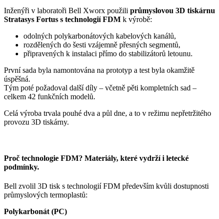
Inženýři v laboratoři Bell Xworx použili
průmyslovou 3D tiskárnu
Stratasys Fortus s technologií FDM
k výrobě:
odolných polykarbonátových kabelových kanálů,
rozdělených do šesti vzájemně přesných segmentů,
připravených k instalaci přímo do stabilizátorů letounu.
První sada byla namontována na prototyp a test byla okamžitě
úspěšná.
Tým poté požadoval další díly – včetně pěti kompletních sad –
celkem 42 funkčních modelů.
Celá výroba trvala pouhé dva a půl dne, a to v režimu nepřetržitého
provozu 3D tiskárny.
Proč technologie FDM? Materiály, které vydrží i letecké
podmínky.
Bell zvolil 3D tisk s technologií FDM především kvůli dostupnosti
průmyslových termoplastů:
Polykarbonát (PC)