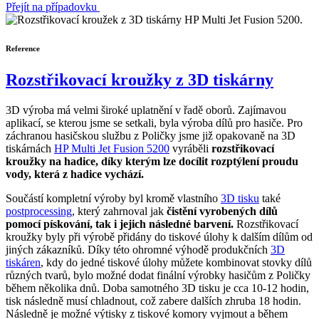
Přejít na případovku
Reference
Rozstřikovací kroužky z 3D tiskárny
3D výroba má velmi široké uplatnění v řadě oborů. Zajímavou
aplikací, se kterou jsme se setkali, byla výroba dílů pro hasiče. Pro
záchranou hasičskou službu z Poličky jsme již opakovaně na 3D
tiskárnách
HP Multi Jet Fusion 5200
vyráběli
rozstřikovací
kroužky na hadice, díky kterým lze docílit rozptýlení proudu
vody, která z hadice vychází.
Součástí kompletní výroby byl kromě vlastního
3D tisku
také
postprocessing
, který zahrnoval jak
čistění vyrobených dílů
pomocí pískování, tak i jejich následné barvení.
Rozstřikovací
kroužky byly při výrobě přidány do tiskové úlohy k dalším dílům od
jiných zákazníků. Díky této ohromné výhodě produkčních
3D
tiskáren
, kdy do jedné tiskové úlohy můžete kombinovat stovky dílů
různých tvarů, bylo možné dodat finální výrobky hasičům z Poličky
během několika dnů. Doba samotného 3D tisku je cca 10-12 hodin,
tisk následně musí chladnout, což zabere dalších zhruba 18 hodin.
Následně je možné výtisky z tiskové komory vyjmout a během