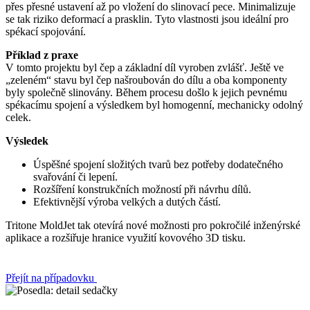
přes přesné ustavení až po vložení do slinovací pece. Minimalizuje
se tak riziko deformací a prasklin. Tyto vlastnosti jsou ideální pro
spékací spojování.
Příklad z praxe
V tomto projektu byl čep a základní díl vyroben zvlášť. Ještě ve
„zeleném“ stavu byl čep našroubován do dílu a oba komponenty
byly společně slinovány. Během procesu došlo k jejich pevnému
spékacímu spojení a výsledkem byl homogenní, mechanicky odolný
celek.
Výsledek
Úspěšné spojení složitých tvarů bez potřeby dodatečného
svařování či lepení.
Rozšíření konstrukčních možností při návrhu dílů.
Efektivnější výroba velkých a dutých částí.
Tritone MoldJet tak otevírá nové možnosti pro pokročilé inženýrské
aplikace a rozšiřuje hranice využití kovového 3D tisku.
Přejít na případovku