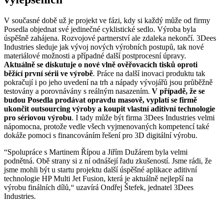
V současné době už je projekt ve fázi, kdy si každý může od firmy
Posedla objednat své jedinečné cyklistické sedlo. Výroba byla
úspěšně zahájena. Rozvojové partnerství ale zdaleka nekončí. 3Dees
Industries sleduje jak vývoj nových výrobních postupů, tak nové
materiálové možnosti a případné další postprocesní úpravy.
Aktuálně se diskutuje o nové vlně ověřovacích tisků oproti
běžící první sérii ve výrobě
. Práce na další inovaci produktu tak
pokračují i po jeho uvedení na trh a nápady vývojářů jsou průběžně
testovány a porovnávány s reálným nasazením.
V případě, že se
budou Posedla prodávat opravdu masově, vyplatí se firmě
ukončit outsourcing výroby a koupit vlastní aditivní technologie
pro sériovou výrobu
. I tady může být firma 3Dees Industries velmi
nápomocna, protože vedle všech vyjmenovaných kompetencí také
dokáže pomoci s financováním řešení pro 3D digitální výrobu.
“Spolupráce s Martinem Řípou a Jiřím Dužárem byla velmi
podnětná. Obě strany si z ní odnášejí řadu zkušeností. Jsme rádi, že
jsme mohli být u startu projektu další úspěšné aplikace aditivní
technologie HP Multi Jet Fusion, která je aktuálně nejlepší na
výrobu finálních dílů,“ uzavírá Ondřej Štefek, jednatel 3Dees
Industries.