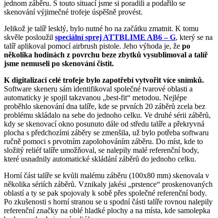
jednom záběru. S touto situací jsme si poradili a podařilo se
skenování výjimečné trofeje úspěšně provést.
Jelikož je talíř lesklý, bylo nutné ho na začátku zmatnit. K tomu
skvěle posloužil
speciální sprej ATTBLIME AB6 – G
, který se na
talíř aplikoval pomocí airbrush pistole. Jeho výhoda je, že
po
několika hodinách z povrchu beze zbytků vysublimoval a talíř
jsme nemuseli po skenování čistit.
K digitalizaci celé trofeje bylo zapotřebí vytvořit více snímků.
Software skeneru sám identifikoval společné tvarové oblasti a
automaticky je spojil takzvanou „best-fit“ metodou. Nejlépe
proběhlo skenování dna talíře, kde se prvních 20 záběrů zcela bez
problému skládalo na sebe do jednoho celku. Ve druhé sérii záběrů,
kdy se skenovací okno posunuto dále od středu talíře a překryvná
plocha s předchozími záběry se zmenšila, už bylo potřeba softwaru
ručně pomoci s prvotním zapolohováním záběru. Do míst, kde to
složitý reliéf talíře umožňoval, se nalepily malé referenční body,
které usnadnily automatické skládání záběrů do jednoho celku.
Horní část talíře se kvůli malému záběru (100x80 mm) skenovala v
několika sériích záběrů. Vznikaly jakési „prstence“ proskenovaných
oblastí a ty se pak spojovaly k sobě přes společné referenční body.
Po zkušenosti s horní stranou se u spodní části talíře rovnou nalepily
referenční značky na oblé hladké plochy a na místa, kde samolepka