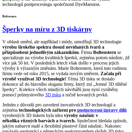
Reference
Šperky na míru z 3D tiskárny
V oblasti umění, ale například i módy, umožňují 3D technologie
výrobu širokého spektra dosud nevídaných tvarů a
přizpůsobení jednotlivým zákazníkům
. Firma
Boltenstern
se
specializuje na výrobu kvalitních šperků, zejména potom náušnic, již
více jak 50 let. V posledních letech však došlo v procesu jejich
výroby k výrazným změnám. Marie Boltenstern, která tuto rodinou
firmu vede od roku 2015, se vydala novým směrem.
Začala při
výrobě využívat 3D technologie!
Téma 3D tisku se dostalo
dokonce až do hlavního sloganu firmy, který zní „Jemné 3D tištěné
šperky“. Kolekce všech mladých návrhářů jsou nyní vyráběny
pomocí průmyslového
3D tisku
a ručně kovaných prvků.
Jedním z důvodů pro zavedení inovativních 3D technologií a
zejména
technologických zařízení pro
postprocesní úpravy dílů
vyrobených 3D tiskem byla idea
výroby náušnic v
několika různých barvách a tvarech.
Společnost hledala způsob,
jakým nabarvit malé a flexibilní plastové části náušnic. Nakonec
navázala spolupráci s německým poskytovatelem služeb 3D tisku