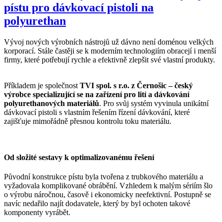
pístu pro dávkovací pistoli na
polyurethan
Vývoj nových výrobních nástrojů už dávno není doménou velkých
korporací. Stále častěji se k moderním technologiím obracejí i menší
firmy, které potřebují rychle a efektivně zlepšit své vlastní produkty.
Příkladem je společnost
TVI spol. s r.o. z Černošic – český
výrobce specializující se na zařízení pro lití a dávkování
polyurethanových materiálů
. Pro svůj systém vyvinula unikátní
dávkovací pistoli s vlastním řešením řízení dávkování, které
zajišťuje mimořádně přesnou kontrolu toku materiálu.
Od složité sestavy k optimalizovanému řešení
Původní konstrukce pístu byla tvořena z trubkového materiálu a
vyžadovala komplikované obrábění. Vzhledem k malým sériím šlo
o výrobu náročnou, časově i ekonomicky neefektivní. Postupně se
navíc nedařilo najít dodavatele, který by byl ochoten takové
komponenty vyrábět.