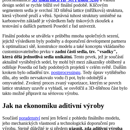
design sedel se rychle blížil své finální podobě. Klíčovým
segmentem sedla je svrchní 3D tištěná lattice (mřížková) struktura,
která výborně pruží a větrá. Správná tuhost struktury umístěné na
karbonovém základě je výsledkem řady tiskových zkoušek a
testování u dalších partnerů Posedel z řad univerzit.
Finální podoba se utvářela v průběhu mnoha společných sezení,
jejichž výsledkem byly podněty a doporučení development partnera
k optimalizaci sítě, konstrukce modelu a také konceptu vkládaného
customizovatelného prvku v
zadní části sedla, tzv. "vsadky",
která dělá jednotlivá sedla unikátní.
Tento prvek, jež je součástí
aktuálně vyráběných sedel, by mohl být mezi zákazníky oblíbený a
odlišuje Posedla od řady podobných projektů v celém světě. Dalším
krokem bylo odladění tzv.
postprocessingu
. Tedy úprav vytištěného
dílu, aby sedlo nevsakovalo vodu či pot, bylo odolnější a
omyvatelné. Zvolený proces zvaný vaporizace, kterým se povrch
lattice struktury uzavře a vyhladí, se osvědčil a 3D-tištěnou část bylo
takto možné připravit na sériovou výrobu.
Jak na ekonomiku aditivní výroby
Součástí
poradenství
není jen řešení z pohledu finálního modelu,
jeho mechanických vlastností a technologická doporučení pro
výrobu. Stejně důležité je si předem
ujasnit, zda aditivní výroba