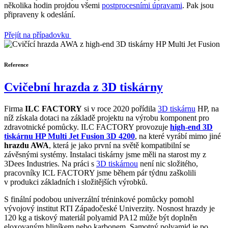
několika hodin projdou všemi
postprocesními úpravami
. Pak jsou
připraveny k odeslání.
Přejít na případovku
Reference
Cvičební hrazda z 3D tiskárny
Firma
ILC FACTORY
si v roce 2020 pořídila
3D tiskárnu
HP, na
níž získala dotaci na základě projektu na výrobu komponent pro
zdravotnické pomůcky. ILC FACTORY provozuje
high-end 3D
tiskárnu HP Multi Jet Fusion 3D 4200
, na které vyrábí mimo jiné
hrazdu AWA
, která je jako první na světě kompatibilní se
závěsnými systémy. Instalaci tiskárny jsme měli na starost my z
3Dees Industries. Na práci s
3D tiskárnou
není nic složitého,
pracovníky ICL FACTORY jsme během pár týdnu zaškolili
v produkci základních i složitějších výrobků.
S finální podobou univerzální tréninkové pomůcky pomohl
vývojový institut RTI Západočeské Univerzity. Nosnost hrazdy je
120 kg a tiskový materiál polyamid PA12 může být doplněn
eloxovaným hliníkem nebo karbonem. Samotný polyamid je po