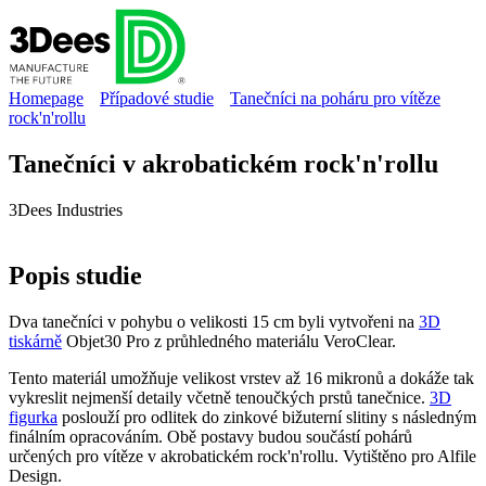
Homepage
Případové studie
Tanečníci na poháru pro vítěze
rock'n'rollu
Tanečníci v akrobatickém rock'n'rollu
3Dees Industries
Popis
studie
Dva tanečníci v pohybu o velikosti 15 cm byli vytvořeni na
3D
tiskárně
Objet30 Pro z průhledného materiálu VeroClear.
Tento materiál umožňuje velikost vrstev až 16 mikronů a dokáže tak
vykreslit nejmenší detaily včetně tenoučkých prstů tanečnice.
3D
figurka
poslouží pro odlitek do zinkové bižuterní slitiny s následným
finálním opracováním. Obě postavy budou součástí pohárů
určených pro vítěze v akrobatickém rock'n'rollu. Vytištěno pro Alfile
Design.