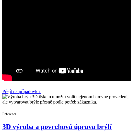
Přejít na případovku
Reference
3D výroba a povrchová úprava brýlí