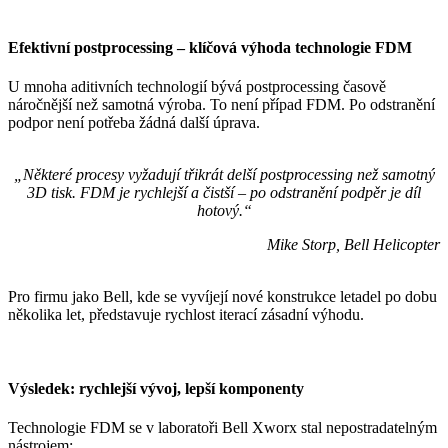
Efektivní postprocessing – klíčová výhoda technologie FDM
U mnoha aditivních technologií bývá postprocessing časově
náročnější než samotná výroba. To není případ FDM. Po odstranění
podpor není potřeba žádná další úprava.
„Některé procesy vyžadují třikrát delší postprocessing než samotný
3D tisk. FDM je rychlejší a čistší – po odstranění podpěr je díl
hotový.“
Mike Storp, Bell Helicopter
Pro firmu jako Bell, kde se vyvíjejí nové konstrukce letadel po dobu
několika let, představuje rychlost iterací zásadní výhodu.
Výsledek: rychlejší vývoj, lepší komponenty
Technologie FDM se v laboratoři Bell Xworx stal nepostradatelným
nástrojem: