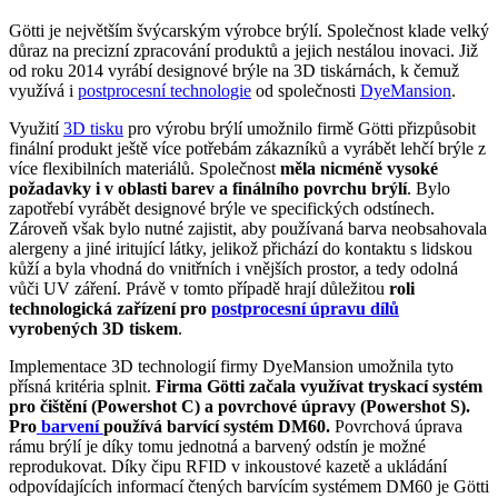
Götti je největším švýcarským výrobce brýlí. Společnost klade velký
důraz na precizní zpracování produktů a jejich nestálou inovaci. Již
od roku 2014 vyrábí designové brýle na 3D tiskárnách, k čemuž
využívá i
postprocesní technologie
od společnosti
DyeMansion
.
Využití
3D tisku
pro výrobu brýlí umožnilo firmě Götti přizpůsobit
finální produkt ještě více potřebám zákazníků a vyrábět lehčí brýle z
více flexibilních materiálů. Společnost
měla nicméně vysoké
požadavky i v oblasti barev a finálního povrchu brýlí
. Bylo
zapotřebí vyrábět designové brýle ve specifických odstínech.
Zároveň však bylo nutné zajistit, aby používaná barva neobsahovala
alergeny a jiné iritující látky, jelikož přichází do kontaktu s lidskou
kůží a byla vhodná do vnitřních i vnějších prostor, a tedy odolná
vůči UV záření. Právě v tomto případě hrají důležitou
roli
technologická zařízení pro
postprocesní úpravu dílů
vyrobených 3D tiskem
.
Implementace 3D technologií firmy DyeMansion umožnila tyto
přísná kritéria splnit.
Firma Götti začala využívat tryskací systém
pro čištění (Powershot C) a povrchové úpravy (Powershot S).
Pro
barvení
používá barvící systém DM60.
Povrchová úprava
rámu brýlí je díky tomu jednotná a barvený odstín je možné
reprodukovat. Díky čipu RFID v inkoustové kazetě a ukládání
odpovídajících informací čtených barvícím systémem DM60 je Götti