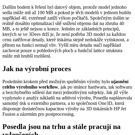
Dalším bodem k řešení byl datový objem, protože model jednoho
sedla může mít až 100 MB a pokud je těch modelů v jednom buildu
například 40, extrémně zatíží výkon počítačů. Společným úsilím se
reálně dosáhlo optimalizací sítě snížení objemu dat na zhruba 40
MB, a to ještě nejsou u konce. Jedním ze základních principů,
kterých se ve 3Dees drží je, že není potřeba 3D model za každou
cenu zatěžovat detaily, které tiskárna stejně nedokáže vytisknout, a
přitom na funkci nemají vliv. Vyšší míru detailu stačí například
zachovat pouze u pohledových ploch a funkční lattice struktura
může mít hrubší rozlišení.
Jak na výrobní proces
Posledním krokem před možným spuštěním výroby bylo
ujasnění
celého výrobního workflow
, jak po stránce hardwaru, tak softwaru
a bezchybného sdílení dat mezi jednotlivými subjekty. Jak již výše
vyplynulo z analýz nákladů na aditivní výrobu, Posedla naplánovala
samotný tisk u externího partnera, a to společnosti One3D, která
disponuje dostatečnou kapacitou výroby na 3D tiskárnách HP Jet
Fusion a zázemím pro postprocessing.
Posedla jsou na trhu a stále pracují na
vylepšeních