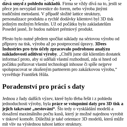
dává smysl z pohledu nákladů
. Firma se vždy dívá na to, jestli se
přece jen nevyplatí investice do forem, nebo výroba jinými
tradičními metodami. V případě složité lattice struktury,
personalizace produktu a rychlé dodávky klientovi byl 3D tisk
jediným možným řešením. Už od počátku bylo zakladatelům
Posedel jasné, že budou nabízet prémiový produkt.
Přesto bylo nutné předem spočítat náklady na sériovou výrobu od
přípravy na tisk, výrobu až po postprocesní úpravy.
3Dees
Industries pro tyto účely zpracovalo podrobnou analýzu
nákladovosti aditivní výroby
. „Chtěli jsme dát klientům dostatek
informací proto, aby si udělali vlastní rozhodnutí, zda si hned od
počátku pořizovat vlastní technologii inhouse či spíše nejprve
spolupracovat se zkušeným partnerem pro zakázkovou výrobu,“
vysvětluje František Hůla.
Poradenství pro práci s daty
Jednou z řady dalších výzev, které bylo třeba řešit i z pohledu
jednoduchosti výroby, byla
práce se vstupními daty pro 3D tisk a
jejich takzvané „nestování“
. Šlo tedy o vyskládání modelů a
dosažení maximálního počtu kusů, který je možné najednou vyrobit
v tiskové komoře. Důležitá je také orientace 3D modelů, která může
mít vliv na výslednou tuhost lattice struktury.