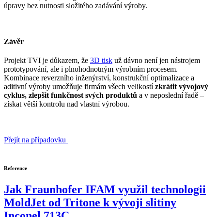
úpravy bez nutnosti složitého zadávání výroby.
Závěr
Projekt TVI je důkazem, že
3D tisk
už dávno není jen nástrojem
prototypování, ale i plnohodnotným výrobním procesem.
Kombinace reverzního inženýrství, konstrukční optimalizace a
aditivní výroby umožňuje firmám všech velikostí
zkrátit vývojový
cyklus, zlepšit funkčnost svých produktů
a v neposlední řadě –
získat větší kontrolu nad vlastní výrobou.
Přejít na případovku
Reference
Jak Fraunhofer IFAM využil technologii
MoldJet od Tritone k vývoji slitiny
Inconel 713C