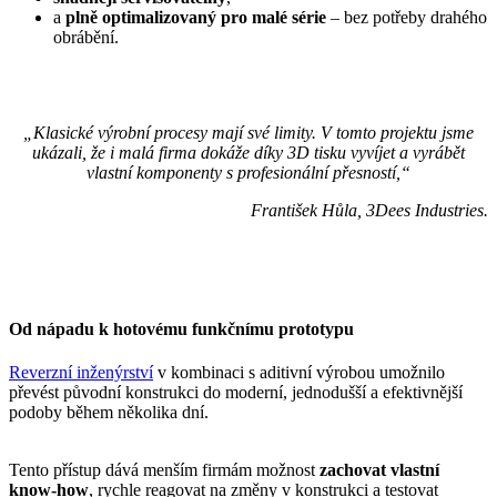
a
plně optimalizovaný pro malé série
– bez potřeby drahého
obrábění.
„Klasické výrobní procesy mají své limity. V tomto projektu jsme
ukázali, že i malá firma dokáže díky 3D tisku vyvíjet a vyrábět
vlastní komponenty s profesionální přesností,“
František Hůla, 3Dees Industries.
Od nápadu k hotovému funkčnímu prototypu
Reverzní inženýrství
v kombinaci s aditivní výrobou umožnilo
převést původní konstrukci do moderní, jednodušší a efektivnější
podoby během několika dní.
Tento přístup dává menším firmám možnost
zachovat vlastní
know-how
, rychle reagovat na změny v konstrukci a testovat