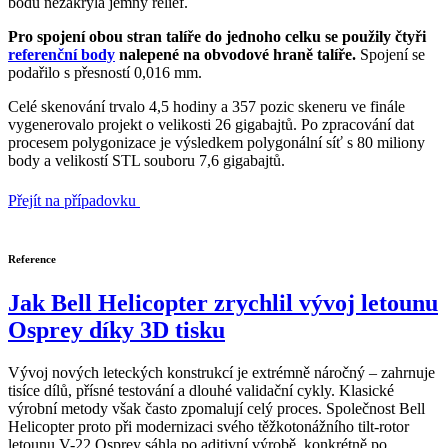
bodu nezakryla jemný reliéf.
Pro spojení obou stran talíře do jednoho celku se použily čtyři
referenční body
nalepené na obvodové hraně talíře.
Spojení se
podařilo s přesností 0,016 mm.
Celé skenování trvalo 4,5 hodiny a 357 pozic skeneru ve finále
vygenerovalo projekt o velikosti 26 gigabajtů. Po zpracování dat
procesem polygonizace je výsledkem polygonální síť s 80 miliony
body a velikostí STL souboru 7,6 gigabajtů.
Přejít na případovku
Reference
Jak Bell Helicopter zrychlil vývoj letounu
Osprey díky 3D tisku
Vývoj nových leteckých konstrukcí je extrémně náročný – zahrnuje
tisíce dílů, přísné testování a dlouhé validační cykly. Klasické
výrobní metody však často zpomalují celý proces. Společnost Bell
Helicopter proto při modernizaci svého těžkotonážního tilt-rotor
letounu V-22 Osprey sáhla po aditivní výrobě, konkrétně po