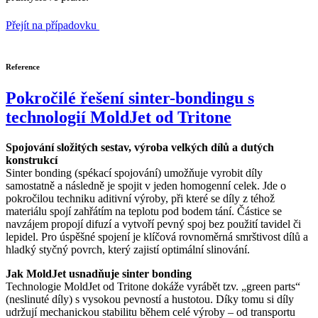
Přejít na případovku
Reference
Pokročilé řešení sinter-bondingu s
technologií MoldJet od Tritone
Spojování složitých sestav, výroba velkých dílů a dutých
konstrukcí
Sinter bonding (spékací spojování) umožňuje vyrobit díly
samostatně a následně je spojit v jeden homogenní celek. Jde o
pokročilou techniku aditivní výroby, při které se díly z téhož
materiálu spojí zahřátím na teplotu pod bodem tání. Částice se
navzájem propojí difuzí a vytvoří pevný spoj bez použití tavidel či
lepidel. Pro úspěšné spojení je klíčová rovnoměrná smrštivost dílů a
hladký styčný povrch, který zajistí optimální slinování.
Jak MoldJet usnadňuje sinter bonding
Technologie MoldJet od Tritone dokáže vyrábět tzv. „green parts“
(neslinuté díly) s vysokou pevností a hustotou. Díky tomu si díly
udržují mechanickou stabilitu během celé výroby – od transportu