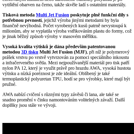
vytištění obarven na černo, takže skvěle ladí s ostatními materiály.
Tisková metoda
Multi Jet Fusion
poskytuje plně funkční díly s
potřebnou pevností
, jejichž výroba jinými metodami by byla
finančně nevýhodná. Počet vyrobených kusů patrně nevystoupá k
milionům, aby se vyplatila výroba vstřikováním plastu do formy, což
je jinak běžný způsob výroby v masovém měřítku.
Vysoká kvalita výtisků je dána především patentovanou
metodou
3D tisku
Multi Jet Fusion (MJF)
, při níž je polymerový
prášek vrstvu po vrstvě vytvrzován za pomoci speciálního inkoustu
a infračerveného světla. Mezi nejpoužívanější materiál pro tisk patří
nylon PA 12, který je využit právě pro hrazdu AWA, vysoká hustota
výtisku a nízká poréznost je zde ideální. Oblíbený je také
termoplastický polyuretan TPU, hodí se pro výrobky, které mají být
pružné.
AWA nabízí cvičení s různými typy závěsů či lana, ale také se
snadno promění v činku namontováním volitelných závaží. Další
doplňky jsou stále ve vývoji.