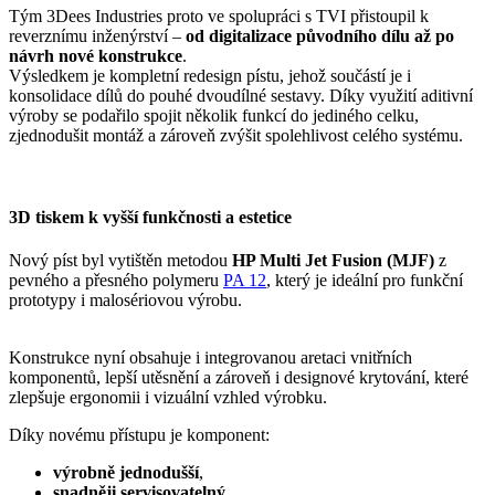
Tým 3Dees Industries proto ve spolupráci s TVI přistoupil k
reverznímu inženýrství –
od digitalizace původního dílu až po
návrh nové konstrukce
.
Výsledkem je kompletní redesign pístu, jehož součástí je i
konsolidace dílů do pouhé dvoudílné sestavy. Díky využití aditivní
výroby se podařilo spojit několik funkcí do jediného celku,
zjednodušit montáž a zároveň zvýšit spolehlivost celého systému.
3D tiskem k vyšší funkčnosti a estetice
Nový píst byl vytištěn metodou
HP Multi Jet Fusion (MJF)
z
pevného a přesného polymeru
PA 12
, který je ideální pro funkční
prototypy i malosériovou výrobu.
Konstrukce nyní obsahuje i integrovanou aretaci vnitřních
komponentů, lepší utěsnění a zároveň i designové krytování, které
zlepšuje ergonomii i vizuální vzhled výrobku.
Díky novému přístupu je komponent:
výrobně jednodušší
,
snadněji servisovatelný
,