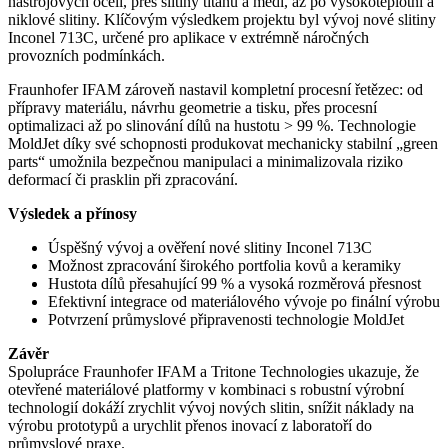
nástrojových ocelí, přes slitiny titanu a mědi, až po vysokoteplotní a
niklové slitiny. Klíčovým výsledkem projektu byl vývoj nové slitiny
Inconel 713C, určené pro aplikace v extrémně náročných
provozních podmínkách.
Fraunhofer IFAM zároveň nastavil kompletní procesní řetězec: od
přípravy materiálu, návrhu geometrie a tisku, přes procesní
optimalizaci až po slinování dílů na hustotu > 99 %. Technologie
MoldJet díky své schopnosti produkovat mechanicky stabilní „green
parts“ umožnila bezpečnou manipulaci a minimalizovala riziko
deformací či prasklin při zpracování.
Výsledek a přínosy
Úspěšný vývoj a ověření nové slitiny Inconel 713C
Možnost zpracování širokého portfolia kovů a keramiky
Hustota dílů přesahující 99 % a vysoká rozměrová přesnost
Efektivní integrace od materiálového vývoje po finální výrobu
Potvrzení průmyslové připravenosti technologie MoldJet
Závěr
Spolupráce Fraunhofer IFAM a Tritone Technologies ukazuje, že
otevřené materiálové platformy v kombinaci s robustní výrobní
technologií dokáží zrychlit vývoj nových slitin, snížit náklady na
výrobu prototypů a urychlit přenos inovací z laboratoří do
průmyslové praxe.