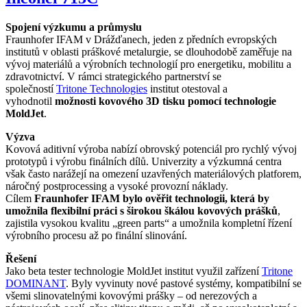
Spojení výzkumu a průmyslu
Fraunhofer IFAM v Drážďanech, jeden z předních evropských
institutů v oblasti práškové metalurgie, se dlouhodobě zaměřuje na
vývoj materiálů a výrobních technologií pro energetiku, mobilitu a
zdravotnictví. V rámci strategického partnerství se
společností
Tritone Technologies
institut otestoval a
vyhodnotil
možnosti kovového 3D tisku pomocí technologie
MoldJet
.
Výzva
Kovová aditivní výroba nabízí obrovský potenciál pro rychlý vývoj
prototypů i výrobu finálních dílů. Univerzity a výzkumná centra
však často narážejí na omezení uzavřených materiálových platforem,
náročný postprocessing a vysoké provozní náklady.
Cílem
Fraunhofer IFAM bylo ověřit technologii, která by
umožnila flexibilní práci s širokou škálou kovových prášků
,
zajistila vysokou kvalitu „green parts“ a umožnila kompletní řízení
výrobního procesu až po finální slinování.
Řešení
Jako beta tester technologie MoldJet institut využil zařízení
Tritone
DOMINANT
. Byly vyvinuty nové pastové systémy, kompatibilní se
všemi slinovatelnými kovovými prášky – od nerezových a