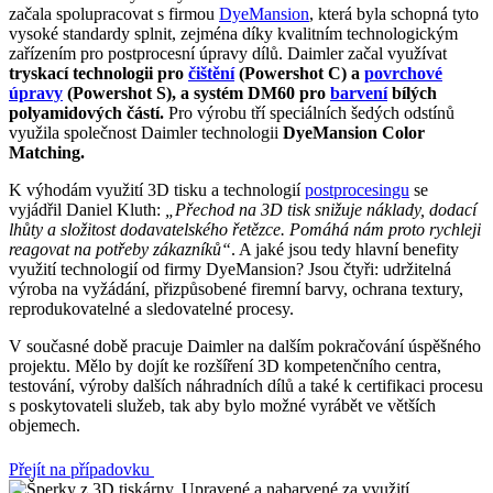
začala spolupracovat s firmou
DyeMansion
, která byla schopná tyto
vysoké standardy splnit, zejména díky kvalitním technologickým
zařízením pro postprocesní úpravy dílů. Daimler začal využívat
tryskací technologii pro
čištění
(Powershot C) a
povrchové
úpravy
(Powershot S), a systém DM60 pro
barvení
bílých
polyamidových částí.
Pro výrobu tří speciálních šedých odstínů
využila společnost Daimler technologii
DyeMansion Color
Matching.
K výhodám využití 3D tisku a technologií
postprocesingu
se
vyjádřil Daniel Kluth:
„Přechod na 3D tisk snižuje náklady, dodací
lhůty a složitost dodavatelského řetězce. Pomáhá nám proto rychleji
reagovat na potřeby zákazníků“
. A jaké jsou tedy hlavní benefity
využití technologií od firmy DyeMansion? Jsou čtyři: udržitelná
výroba na vyžádání, přizpůsobené firemní barvy, ochrana textury,
reprodukovatelné a sledovatelné procesy.
V současné době pracuje Daimler na dalším pokračování úspěšného
projektu. Mělo by dojít ke rozšíření 3D kompetenčního centra,
testování, výroby dalších náhradních dílů a také k certifikaci procesu
s poskytovateli služeb, tak aby bylo možné vyrábět ve větších
objemech.
Přejít na případovku