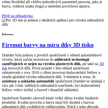
velmi flexibilní při výběru jednotlivých parametrů procesu, jako je
barva, velikost znaku (loga) a následná povrchová úprava.
Přejít na případovku
Reference
Firemní barvy na míru díky 3D tisku
Daimler byla jednou z prvních společností v oblasti automobilové
výroby, která začala investovat do
aditivních technologií
zaměřujících se nejen na výrobu plastových dílů,
ale také na
3D
tisk
kovových dílů. První projekt v této oblasti společnost
odstartovala v roce 2016 s cílem inovovat dodavatelský řetězec a
zlepšit globální výrobu náhradních dílů. Vzhledem k tomu, že
autobusy a nákladní automobily
společnosti Daimler se skládají z
více jak 3 tisíc odlišných náhradních součástek, byl dodavatelský
řetězec velice složitý a časově i finančně nákladný.
Společnost Daimler zároveň klade velký důraz kvalitu finálních
produktů. Kvalita povrchu a barva musí být shodná s barvou
náhradních dílů vyráběných vstřikováním. Právě z toho důvodu