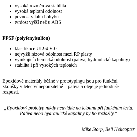
vysoká rozměrová stabilita
vysoká teplotní odolnost
pevnost v tahu i ohybu
tvrdost vyšší než u ABS
PPSF (polyfenylsulfon)
klasifikace UL94 V-0
nejvyšší rázová odolnost mezi RP plasty
vynikající chemická odolnost (paliva, hydraulické kapaliny)
stabilita i při vysokých teplotách
Epoxidové materiály běžné v prototypingu jsou pro funkční
zkoušky v letectví nepoužitelné – paliva a oleje je jednoduše
rozpustí.
„Epoxidový prototyp nikdy neuvidíte na letounu při funkčním testu.
Paliva nebo hydraulické kapaliny by ho rozložily.“
Mike Storp, Bell Helicopter