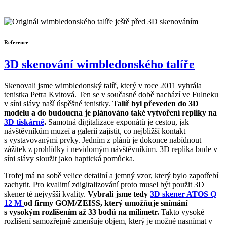
Reference
3D skenování wimbledonského talíře
Skenovali jsme wimbledonský talíř, který v roce 2011 vyhrála
tenistka Petra Kvitová. Ten se v současné době nachází ve Fulneku
v síni slávy naší úspěšné tenistky.
Talíř byl převeden do 3D
modelu a do budoucna je plánováno také vytvoření repliky na
3D tiskárně
.
Samotná digitalizace exponátů je cestou, jak
návštěvníkům muzeí a galerií zajistit, co nejbližší kontakt
s vystavovanými prvky. Jedním z plánů je dokonce nabídnout
zážitek z prohlídky i nevidomým návštěvníkům. 3D replika bude v
síni slávy sloužit jako haptická pomůcka.
Trofej má na sobě velice detailní a jemný vzor, který bylo zapotřebí
zachytit. Pro kvalitní zdigitalizování proto musel být použit 3D
skener té nejvyšší kvality.
Vybrali jsme tedy
3D skener ATOS Q
12 M
od firmy GOM/ZEISS, který umožňuje snímání
s vysokým rozlišením až 33 bodů na milimetr.
Takto vysoké
rozlišení samozřejmě zmenšuje objem, který je možné nasnímat v