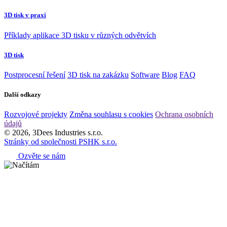
3D tisk v praxi
Příklady aplikace 3D tisku v různých odvětvích
3D tisk
Postprocesní řešení
3D tisk na zakázku
Software
Blog
FAQ
Další odkazy
Rozvojové projekty
Změna souhlasu s cookies
Ochrana osobních
údajů
© 2026, 3Dees Industries s.r.o.
Stránky od společnosti PSHK s.r.o.
Ozvěte se nám