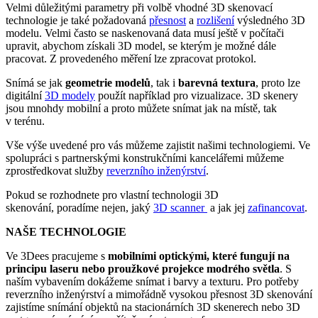
Velmi důležitými parametry při volbě vhodné 3D skenovací
technologie je také požadovaná
přesnost
a
rozlišení
výsledného 3D
modelu. Velmi často se naskenovaná data musí ještě v počítači
upravit, abychom získali 3D model, se kterým je možné dále
pracovat. Z provedeného měření lze zpracovat protokol.
Snímá se jak
geometrie modelů
, tak i
barevná textura
, proto lze
digitální
3D modely
použít například pro vizualizace. 3D skenery
jsou mnohdy mobilní a proto můžete snímat jak na místě, tak
v terénu.
Vše výše uvedené pro vás můžeme zajistit našimi technologiemi. Ve
spolupráci s partnerskými konstrukčními kancelářemi můžeme
zprostředkovat služby
reverzního inženýrství
.
Pokud se rozhodnete pro vlastní technologii 3D
skenování, poradíme nejen, jaký
3D scanner
a jak jej
zafinancovat
.
NAŠE TECHNOLOGIE
Ve 3Dees pracujeme s
mobilními optickými, které fungují na
principu laseru nebo proužkové projekce modrého světla
. S
naším vybavením dokážeme snímat i barvy a texturu. Pro potřeby
reverzního inženýrství a mimořádně vysokou přesnost 3D skenování
zajistíme snímání objektů na stacionárních 3D skenerech nebo 3D