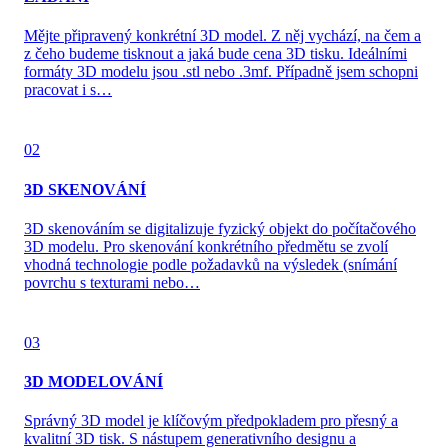
Mějte připravený konkrétní 3D model. Z něj vychází, na čem a
z čeho budeme tisknout a jaká bude cena 3D tisku. Ideálními
formáty 3D modelu jsou .stl nebo .3mf. Případně jsem schopni
pracovat i s…
02
3D SKENOVÁNÍ
3D skenováním se digitalizuje fyzický objekt do počítačového
3D modelu. Pro skenování konkrétního předmětu se zvolí
vhodná technologie podle požadavků na výsledek (snímání
povrchu s texturami nebo…
03
3D MODELOVÁNÍ
Správný 3D model je klíčovým předpokladem pro přesný a
kvalitní 3D tisk. S nástupem generativního designu a