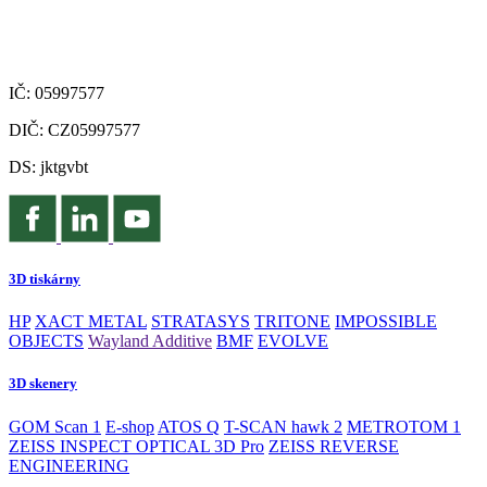
IČ: 05997577
DIČ: CZ05997577
DS: jktgvbt
3D tiskárny
HP
XACT METAL
STRATASYS
TRITONE
IMPOSSIBLE
OBJECTS
Wayland Additive
BMF
EVOLVE
3D skenery
GOM Scan 1
E-shop
ATOS Q
T-SCAN hawk 2
METROTOM 1
ZEISS INSPECT OPTICAL 3D Pro
ZEISS REVERSE
ENGINEERING