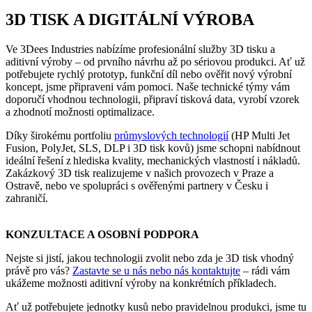
3D TISK A DIGITÁLNÍ VÝROBA
Ve 3Dees Industries nabízíme profesionální služby 3D tisku a
aditivní výroby – od prvního návrhu až po sériovou produkci. Ať už
potřebujete rychlý prototyp, funkční díl nebo ověřit nový výrobní
koncept, jsme připraveni vám pomoci. Naše technické týmy vám
doporučí vhodnou technologii, připraví tisková data, vyrobí vzorek
a zhodnotí možnosti optimalizace.
Díky širokému portfoliu
průmyslových technologií
(HP Multi Jet
Fusion, PolyJet, SLS, DLP i 3D tisk kovů) jsme schopni nabídnout
ideální řešení z hlediska kvality, mechanických vlastností i nákladů.
Zakázkový 3D tisk realizujeme v našich provozech v Praze a
Ostravě, nebo ve spolupráci s ověřenými partnery v Česku i
zahraničí.
KONZULTACE A OSOBNÍ PODPORA
Nejste si jistí, jakou technologii zvolit nebo zda je 3D tisk vhodný
právě pro vás?
Zastavte se u nás nebo nás kontaktujte
– rádi vám
ukážeme možnosti aditivní výroby na konkrétních příkladech.
Ať už potřebujete jednotky kusů nebo pravidelnou produkci, jsme tu