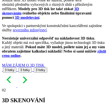
Jestliže není 3D model volně ke stažení, pošlete sérii
obrázků předmětu vyfocených z různých úhlů s přiloženým
měřítkem.
Modely pro 3D tisk lze také získat
3D
skenováním
reálného objektu nebo finálními úpravami
pomocí
3D modelování
.
Ve spolupráci s partnerskými konstrukčními kancelářemi zajistíme
služby
reverzního inženýrství
.
Neexistuje univerzální odpověď na nákladovost 3D tisku
.
Každý objekt má svá specifika, vyžaduje jinou technologii 3D tisku
a jiný materiál.
Pokud máte 3D model, pošlete nám jej a my vám
obratem zajistíme kalkulaci nákladů! Nebo si sami můžete
zjistit
cenu online
.
MÁM ZÁJEM O 3D TISK
3 fotky
3 fotky
3 fotky
02
3D SKENOVÁNÍ