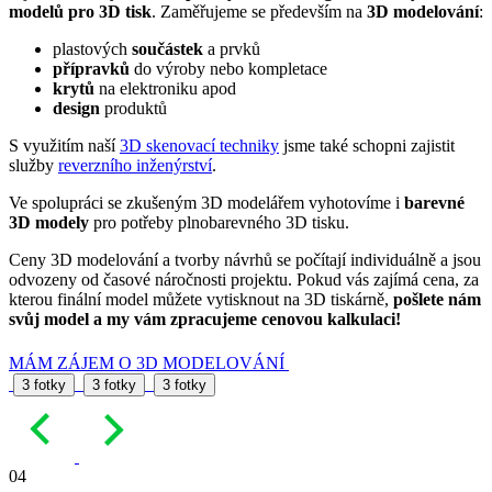
modelů pro 3D tisk
. Zaměřujeme se především na
3D modelování
:
plastových
součástek
a prvků
přípravků
do výroby nebo kompletace
krytů
na elektroniku apod
design
produktů
S využitím naší
3D skenovací techniky
jsme také schopni zajistit
služby
reverzního inženýrství
.
Ve spolupráci se zkušeným 3D modelářem vyhotovíme i
barevné
3D modely
pro potřeby plnobarevného 3D tisku.
Ceny 3D modelování a tvorby návrhů se počítají individuálně a jsou
odvozeny od časové náročnosti projektu. Pokud vás zajímá cena, za
kterou finální model můžete vytisknout na 3D tiskárně,
pošlete nám
svůj model a my vám zpracujeme cenovou kalkulaci!
MÁM ZÁJEM O 3D MODELOVÁNÍ
3 fotky
3 fotky
3 fotky
04