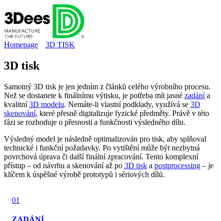
Homepage
3D TISK
3D tisk
Samotný 3D tisk je jen jedním z článků celého výrobního procesu.
Než se dostanete k finálnímu výtisku, je potřeba mít jasné
zadání
a
kvalitní
3D modelu
. Nemáte-li vlastní podklady, využívá se
3D
skenování
, které přesně digitalizuje fyzické předměty. Právě v této
fázi se rozhoduje o přesnosti a funkčnosti výsledného dílu.
Výsledný model je následně optimalizován pro tisk, aby splňoval
technické i funkční požadavky. Po vytištění může být nezbytná
povrchová úprava či další finální zpracování. Tento komplexní
přístup – od návrhu a skenování až po
3D tisk
a
postprocessing
– je
klíčem k úspěšné výrobě prototypů i sériových dílů.
01
ZADÁNÍ