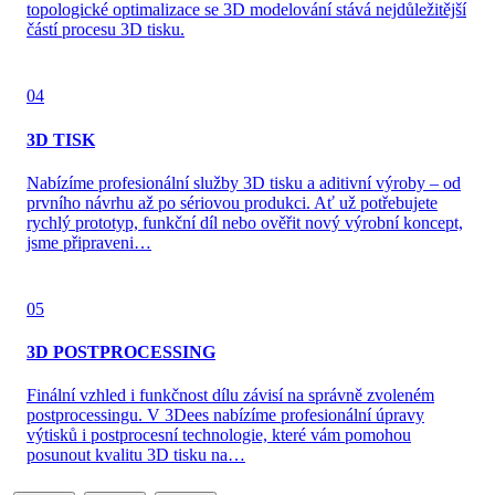
topologické optimalizace se 3D modelování stává nejdůležitější
částí procesu 3D tisku.
04
3D TISK
Nabízíme profesionální služby 3D tisku a aditivní výroby – od
prvního návrhu až po sériovou produkci. Ať už potřebujete
rychlý prototyp, funkční díl nebo ověřit nový výrobní koncept,
jsme připraveni…
05
3D POSTPROCESSING
Finální vzhled i funkčnost dílu závisí na správně zvoleném
postprocessingu. V 3Dees nabízíme profesionální úpravy
výtisků i postprocesní technologie, které vám pomohou
posunout kvalitu 3D tisku na…