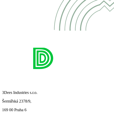
3Dees Industries s.r.o.
Šermířská 2378/9,
169 00 Praha 6