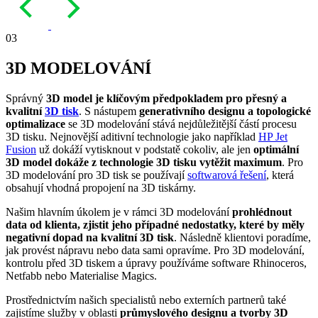
03
3D MODELOVÁNÍ
Správný
3D model je klíčovým předpokladem pro přesný a
kvalitní
3D tisk
. S nástupem
generativního designu a topologické
optimalizace
se 3D modelování stává nejdůležitější částí procesu
3D tisku. Nejnovější aditivní technologie jako například
HP Jet
Fusion
už dokáží vytisknout v podstatě cokoliv, ale jen
optimální
3D model dokáže z technologie 3D tisku vytěžit maximum
. Pro
3D modelování pro 3D tisk se používají
softwarová řešení
, která
obsahují vhodná propojení na 3D tiskárny.
Našim hlavním úkolem je v rámci 3D modelování
prohlédnout
data od klienta, zjistit jeho případné nedostatky, které by měly
negativní dopad na kvalitní 3D tisk
. Následně klientovi poradíme,
jak provést nápravu nebo data sami opravíme. Pro 3D modelování,
kontrolu před 3D tiskem a úpravy používáme software Rhinoceros,
Netfabb nebo Materialise Magics.
Prostřednictvím našich specialistů nebo externích partnerů také
zajistíme služby v oblasti
průmyslového designu a tvorby 3D