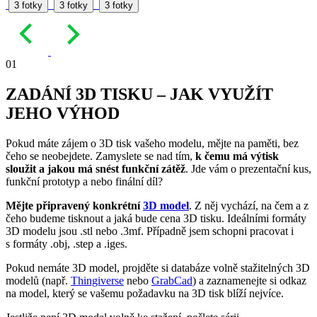
3 fotky
3 fotky
3 fotky
01
ZADÁNÍ 3D TISKU – JAK VYUŽÍT
JEHO VÝHOD
Pokud máte zájem o 3D tisk vašeho modelu, mějte na paměti, bez
čeho se neobejdete. Zamyslete se nad tím,
k čemu má výtisk
sloužit a jakou má snést funkční zátěž
. Jde vám o prezentační kus,
funkční prototyp a nebo finální díl?
Mějte připravený konkrétní
3D model
. Z něj vychází, na čem a z
čeho budeme tisknout a jaká bude cena 3D tisku. Ideálními formáty
3D modelu jsou .stl nebo .3mf. Případně jsem schopni pracovat i
s formáty .obj, .step a .iges.
Pokud nemáte 3D model, projděte si databáze volně stažitelných 3D
modelů (např.
Thingiverse
nebo
GrabCad
) a zaznamenejte si odkaz
na model, který se vašemu požadavku na 3D tisk blíží nejvíce.