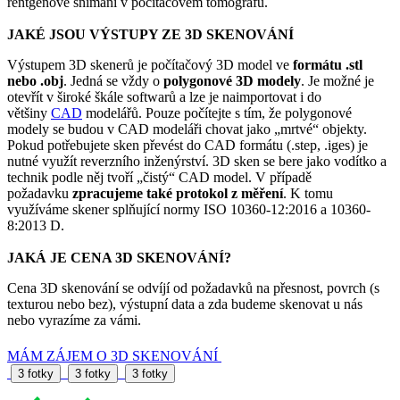
rentgenové snímání v počítačovém tomografu.
JAKÉ JSOU VÝSTUPY ZE 3D SKENOVÁNÍ
Výstupem 3D skenerů je počítačový 3D model ve
formátu .stl
nebo .obj
. Jedná se vždy o
polygonové 3D modely
. Je možné je
otevřít v široké škále softwarů a lze je naimportovat i do
většiny
CAD
modelářů. Pouze počítejte s tím, že polygonové
modely se budou v CAD modeláři chovat jako „mrtvé“ objekty.
Pokud potřebujete sken převést do CAD formátu (.step, .iges) je
nutné využít reverzního inženýrství. 3D sken se bere jako vodítko a
technik podle něj tvoří „čistý“ CAD model. V případě
požadavku
zpracujeme také protokol z měření
. K tomu
využíváme skener splňující normy ISO 10360-12:2016 a 10360-
8:2013 D.
JAKÁ JE CENA 3D SKENOVÁNÍ?
Cena 3D skenování se odvíjí od požadavků na přesnost, povrch (s
texturou nebo bez), výstupní data a zda budeme skenovat u nás
nebo vyrazíme za vámi.
MÁM ZÁJEM O 3D SKENOVÁNÍ
3 fotky
3 fotky
3 fotky