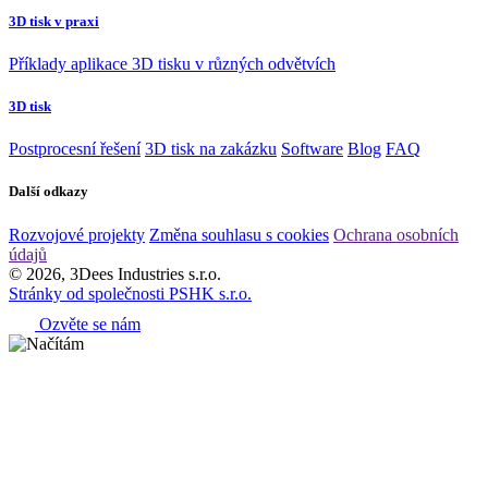
3D tisk v praxi
Příklady aplikace 3D tisku v různých odvětvích
3D tisk
Postprocesní řešení
3D tisk na zakázku
Software
Blog
FAQ
Další odkazy
Rozvojové projekty
Změna souhlasu s cookies
Ochrana osobních
údajů
© 2026, 3Dees Industries s.r.o.
Stránky od společnosti PSHK s.r.o.
Ozvěte se nám