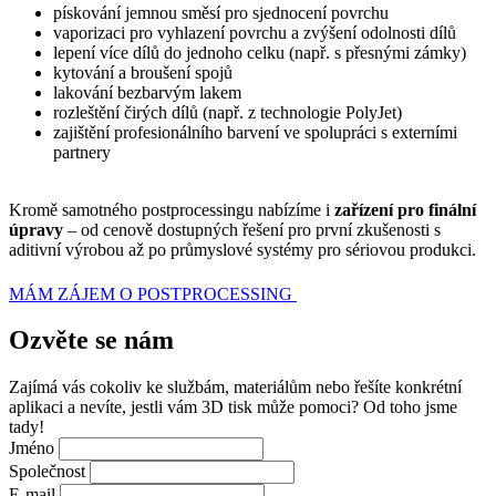
pískování jemnou směsí pro sjednocení povrchu
vaporizaci pro vyhlazení povrchu a zvýšení odolnosti dílů
lepení více dílů do jednoho celku (např. s přesnými zámky)
kytování a broušení spojů
lakování bezbarvým lakem
rozleštění čirých dílů (např. z technologie PolyJet)
zajištění profesionálního barvení ve spolupráci s externími
partnery
Kromě samotného postprocessingu nabízíme i
zařízení pro finální
úpravy
– od cenově dostupných řešení pro první zkušenosti s
aditivní výrobou až po průmyslové systémy pro sériovou produkci.
MÁM ZÁJEM O POSTPROCESSING
Ozvěte se
nám
Zajímá vás cokoliv ke službám, materiálům nebo řešíte konkrétní
aplikaci a nevíte, jestli vám 3D tisk může pomoci? Od toho jsme
tady!
Jméno
Společnost
E-mail