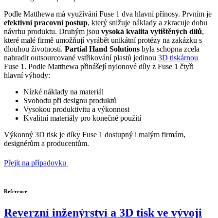
Podle Matthewa má využívání Fuse 1 dva hlavní přínosy. Prvním je
efektivní pracovní postup
, který snižuje náklady a zkracuje dobu
návrhu produktu. Druhým jsou
vysoká kvalita vytištěných dílů
,
které malé firmě umožňují vyrábět unikátní protézy na zakázku s
dlouhou životností.
Partial Hand Solutions
byla schopna zcela
nahradit outsourcované vstřikování plastů jedinou
3D tiskárnou
Fuse 1. Podle Matthewa přinášejí nylonové díly z Fuse 1 čtyři
hlavní výhody:
Nízké náklady na materiál
Svobodu při designu produktů
Vysokou produktivitu a výkonnost
Kvalitní materiály pro konečné použití
Výkonný 3D tisk je díky Fuse 1 dostupný i malým firmám,
designérům a producentům.
Přejít na případovku
Reference
Reverzní inženýrství a 3D tisk ve vývoji