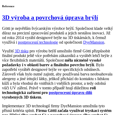
Reference
3D výroba a povrchová úprava brýlí
Götti je největším švýcarským výrobce brýlí. Společnost klade velký
důraz na precizní zpracování produktů a jejich nestálou inovaci. Již
od roku 2014 vyrábí designové brýle na 3D tiskárnách, k čemuž
využívá i
postprocesní technologie
od společnosti
DyeMansion
.
Využití
3D tisku
pro výrobu brýlí umožnilo firmě Götti přizpůsobit
finální produkt ještě více potřebám zákazníků a vyrábět lehčí brýle z
více flexibilních materiálů. Společnost
měla nicméně vysoké
požadavky i v oblasti barev a finálního povrchu brýlí
. Bylo
zapotřebí vyrábět designové brýle ve specifických odstínech.
Zároveň však bylo nutné zajistit, aby používaná barva neobsahovala
alergeny a jiné iritující látky, jelikož přichází do kontaktu s lidskou
kůží a byla vhodná do vnitřních i vnějších prostor, a tedy odolná
vůči UV záření. Právě v tomto případě hrají důležitou
roli
technologická zařízení pro
postprocesní úpravu dílů
vyrobených 3D tiskem
.
Implementace 3D technologií firmy DyeMansion umožnila tyto
přísná kritéria splnit.
Firma Götti začala využívat tryskací systém