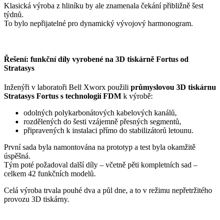
Klasická výroba z hliníku by ale znamenala čekání přibližně šest
týdnů.
To bylo nepřijatelné pro dynamický vývojový harmonogram.
Řešení: funkční díly vyrobené na 3D tiskárně Fortus od
Stratasys
Inženýři v laboratoři Bell Xworx použili
průmyslovou 3D tiskárnu
Stratasys Fortus s technologií FDM
k výrobě:
odolných polykarbonátových kabelových kanálů,
rozdělených do šesti vzájemně přesných segmentů,
připravených k instalaci přímo do stabilizátorů letounu.
První sada byla namontována na prototyp a test byla okamžitě
úspěšná.
Tým poté požadoval další díly – včetně pěti kompletních sad –
celkem 42 funkčních modelů.
Celá výroba trvala pouhé dva a půl dne, a to v režimu nepřetržitého
provozu 3D tiskárny.