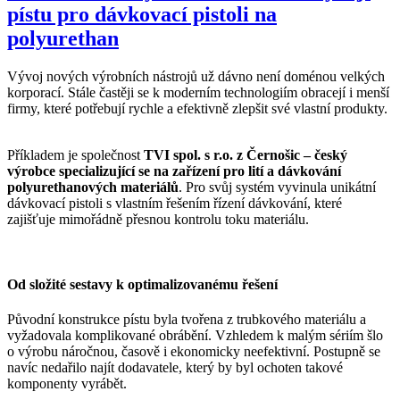
pístu pro dávkovací pistoli na
polyurethan
Vývoj nových výrobních nástrojů už dávno není doménou velkých
korporací. Stále častěji se k moderním technologiím obracejí i menší
firmy, které potřebují rychle a efektivně zlepšit své vlastní produkty.
Příkladem je společnost
TVI spol. s r.o. z Černošic – český
výrobce specializující se na zařízení pro lití a dávkování
polyurethanových materiálů
. Pro svůj systém vyvinula unikátní
dávkovací pistoli s vlastním řešením řízení dávkování, které
zajišťuje mimořádně přesnou kontrolu toku materiálu.
Od složité sestavy k optimalizovanému řešení
Původní konstrukce pístu byla tvořena z trubkového materiálu a
vyžadovala komplikované obrábění. Vzhledem k malým sériím šlo
o výrobu náročnou, časově i ekonomicky neefektivní. Postupně se
navíc nedařilo najít dodavatele, který by byl ochoten takové
komponenty vyrábět.