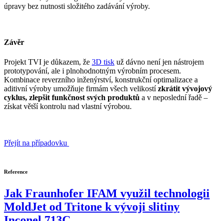
úpravy bez nutnosti složitého zadávání výroby.
Závěr
Projekt TVI je důkazem, že
3D tisk
už dávno není jen nástrojem
prototypování, ale i plnohodnotným výrobním procesem.
Kombinace reverzního inženýrství, konstrukční optimalizace a
aditivní výroby umožňuje firmám všech velikostí
zkrátit vývojový
cyklus, zlepšit funkčnost svých produktů
a v neposlední řadě –
získat větší kontrolu nad vlastní výrobou.
Přejít na případovku
Reference
Jak Fraunhofer IFAM využil technologii
MoldJet od Tritone k vývoji slitiny
Inconel 713C