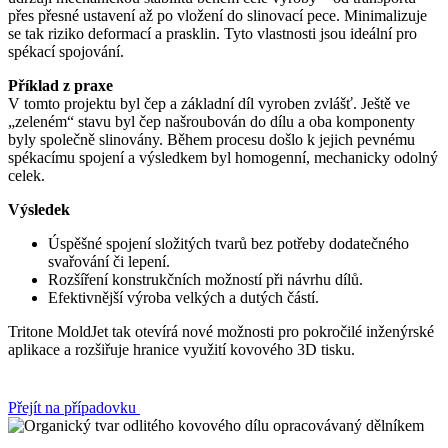
přes přesné ustavení až po vložení do slinovací pece. Minimalizuje
se tak riziko deformací a prasklin. Tyto vlastnosti jsou ideální pro
spékací spojování.
Příklad z praxe
V tomto projektu byl čep a základní díl vyroben zvlášť. Ještě ve
„zeleném“ stavu byl čep našroubován do dílu a oba komponenty
byly společně slinovány. Během procesu došlo k jejich pevnému
spékacímu spojení a výsledkem byl homogenní, mechanicky odolný
celek.
Výsledek
Úspěšné spojení složitých tvarů bez potřeby dodatečného
svařování či lepení.
Rozšíření konstrukčních možností při návrhu dílů.
Efektivnější výroba velkých a dutých částí.
Tritone MoldJet tak otevírá nové možnosti pro pokročilé inženýrské
aplikace a rozšiřuje hranice využití kovového 3D tisku.
Přejít na případovku