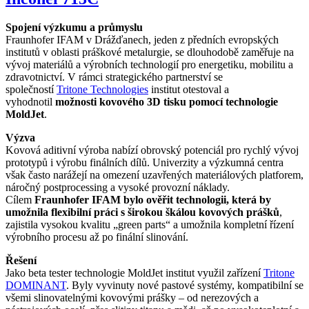
Spojení výzkumu a průmyslu
Fraunhofer IFAM v Drážďanech, jeden z předních evropských
institutů v oblasti práškové metalurgie, se dlouhodobě zaměřuje na
vývoj materiálů a výrobních technologií pro energetiku, mobilitu a
zdravotnictví. V rámci strategického partnerství se
společností
Tritone Technologies
institut otestoval a
vyhodnotil
možnosti kovového 3D tisku pomocí technologie
MoldJet
.
Výzva
Kovová aditivní výroba nabízí obrovský potenciál pro rychlý vývoj
prototypů i výrobu finálních dílů. Univerzity a výzkumná centra
však často narážejí na omezení uzavřených materiálových platforem,
náročný postprocessing a vysoké provozní náklady.
Cílem
Fraunhofer IFAM bylo ověřit technologii, která by
umožnila flexibilní práci s širokou škálou kovových prášků
,
zajistila vysokou kvalitu „green parts“ a umožnila kompletní řízení
výrobního procesu až po finální slinování.
Řešení
Jako beta tester technologie MoldJet institut využil zařízení
Tritone
DOMINANT
. Byly vyvinuty nové pastové systémy, kompatibilní se
všemi slinovatelnými kovovými prášky – od nerezových a