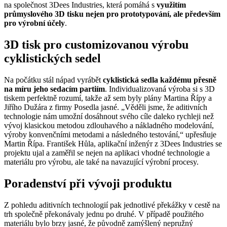
na společnost 3Dees Industries, která pomáhá s
využitím
průmyslového 3D tisku nejen pro prototypování, ale především
pro výrobní účely
.
3D tisk pro customizovanou výrobu
cyklistických sedel
Na počátku stál nápad vyrábět
cyklistická sedla každému přesně
na míru jeho sedacím partiím
. Individualizovaná výroba si s 3D
tiskem perfektně rozumí, takže až sem byly plány Martina Řípy a
Jiřího Dužára z firmy Posedla jasné. „Věděli jsme, že aditivních
technologie nám umožní dosáhnout svého cíle daleko rychleji než
vývoj klasickou metodou zdlouhavého a nákladného modelování,
výroby konvenčními metodami a následného testování,“ upřesňuje
Martin Řípa. František Hůla, aplikační inženýr z 3Dees Industries se
projektu ujal a zaměřil se nejen na aplikaci vhodné technologie a
materiálu pro výrobu, ale také na navazující výrobní procesy.
Poradenství při vývoji produktu
Z pohledu aditivních technologií pak jednotlivé překážky v cestě na
trh společně překonávaly jednu po druhé. V případě použitého
materiálu bylo brzy jasné, že původně zamýšlený nepružný