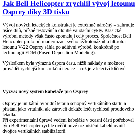
Jak Bell Helicopter zrychlil vývoj letounu
Osprey díky 3D tisku
Vývoj nových leteckých konstrukcí je extrémně náročný – zahrnuje
tisíce dílů, přísné testování a dlouhé validační cykly. Klasické
výrobní metody však často zpomalují celý proces. Společnost Bell
Helicopter proto při modernizaci svého těžkotonážního tilt-rotor
letounu V-22 Osprey sáhla po aditivní výrobě, konkrétně po
technologii FDM (Fused Deposition Modeling).
Výsledkem byla výrazná úspora času, nižší náklady a možnost
provádět rychlejší konstrukční iterace – což je v letectví klíčové.
Výzva: nový systém kabeláže pro Osprey
Osprey je unikátní hybridní letoun schopný vertikálního startu a
přistání jako vrtulník, ale zároveň dokáže letět rychlostí proudového
letadla.
Při experimentální úpravě vedení kabeláže v ocasní části potřeboval
tým Bell Helicopter rychle ověřit nové rozmístění kabelů uvnitř
dvojice vertikálních stabilizátorů.