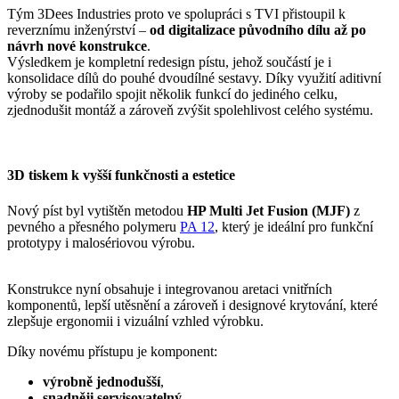
Tým 3Dees Industries proto ve spolupráci s TVI přistoupil k
reverznímu inženýrství –
od digitalizace původního dílu až po
návrh nové konstrukce
.
Výsledkem je kompletní redesign pístu, jehož součástí je i
konsolidace dílů do pouhé dvoudílné sestavy. Díky využití aditivní
výroby se podařilo spojit několik funkcí do jediného celku,
zjednodušit montáž a zároveň zvýšit spolehlivost celého systému.
3D tiskem k vyšší funkčnosti a estetice
Nový píst byl vytištěn metodou
HP Multi Jet Fusion (MJF)
z
pevného a přesného polymeru
PA 12
, který je ideální pro funkční
prototypy i malosériovou výrobu.
Konstrukce nyní obsahuje i integrovanou aretaci vnitřních
komponentů, lepší utěsnění a zároveň i designové krytování, které
zlepšuje ergonomii i vizuální vzhled výrobku.
Díky novému přístupu je komponent:
výrobně jednodušší
,
snadněji servisovatelný
,