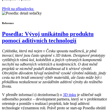
Přejít na případovku
Reference
Posedla: Vývoj unikátního produktu
pomocí aditivních technologií
Cyklistika, která má nejen v Česku spoustu nadšenců, je plná
inovací, které jsou často spojené s 3D tiskem. Designové prototypy
vytištěných rámů kol, koloběžek a jiných vybraných komponentů
nechybí na odborných veletrzích a konferencích. O dost méně
projektů se nicméně podaří dotáhnout až k sériové výrobě.
Obvyklým důvodem bývají neúměrně vysoké výrobní náklady, jindy
cestu na trh brzdí omezený výběr materiálů, ale často může být i
překážkou nezkušenost se zaváděním aditivní výroby do reálného
života.
V přemíře informací (i dezinformací) o
3D tisku
je užitečné najít
odborného poradce – development partnera, který se v problematice
orientuje a pomůže s realizací projektů, kde hrají aditivní
technologie významnou roli. Právě proto se start-up Posedla obrátil