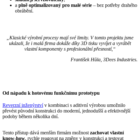
a
plně optimalizovaný pro malé série
– bez potřeby drahého
obrábění.
„Klasické výrobní procesy mají své limity. V tomto projektu jsme
ukázali, že i malá firma dokáže díky 3D tisku vyvíjet a vyrábět
vlastní komponenty s profesionální přesností,“
František Hůla, 3Dees Industries.
Od nápadu k hotovému funkčnímu prototypu
Reverzní inženýrství
v kombinaci s aditivní výrobou umožnilo
převést původní konstrukci do moderní, jednodušší a efektivnější
podoby během několika dní.
Tento přístup dává menším firmám možnost
zachovat vlastní
know-how
, rychle reagovat na změny v konstrukci a testovat