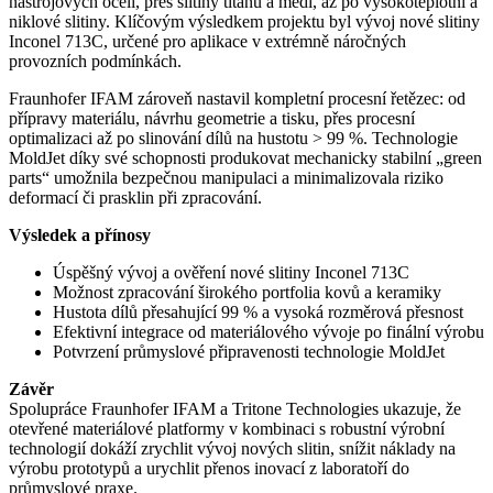
nástrojových ocelí, přes slitiny titanu a mědi, až po vysokoteplotní a
niklové slitiny. Klíčovým výsledkem projektu byl vývoj nové slitiny
Inconel 713C, určené pro aplikace v extrémně náročných
provozních podmínkách.
Fraunhofer IFAM zároveň nastavil kompletní procesní řetězec: od
přípravy materiálu, návrhu geometrie a tisku, přes procesní
optimalizaci až po slinování dílů na hustotu > 99 %. Technologie
MoldJet díky své schopnosti produkovat mechanicky stabilní „green
parts“ umožnila bezpečnou manipulaci a minimalizovala riziko
deformací či prasklin při zpracování.
Výsledek a přínosy
Úspěšný vývoj a ověření nové slitiny Inconel 713C
Možnost zpracování širokého portfolia kovů a keramiky
Hustota dílů přesahující 99 % a vysoká rozměrová přesnost
Efektivní integrace od materiálového vývoje po finální výrobu
Potvrzení průmyslové připravenosti technologie MoldJet
Závěr
Spolupráce Fraunhofer IFAM a Tritone Technologies ukazuje, že
otevřené materiálové platformy v kombinaci s robustní výrobní
technologií dokáží zrychlit vývoj nových slitin, snížit náklady na
výrobu prototypů a urychlit přenos inovací z laboratoří do
průmyslové praxe.