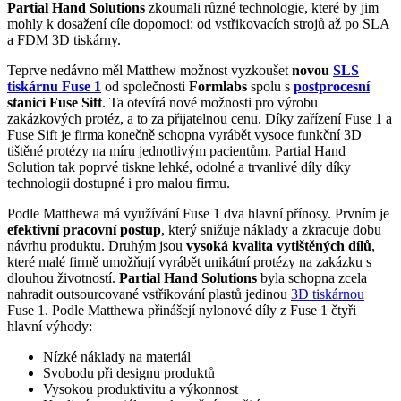
Partial Hand Solutions
zkoumali různé technologie, které by jim
mohly k dosažení cíle dopomoci: od vstřikovacích strojů až po SLA
a FDM 3D tiskárny.
Teprve nedávno měl Matthew možnost vyzkoušet
novou
SLS
tiskárnu
Fuse 1
od společnosti
Formlabs
spolu s
postprocesní
stanicí Fuse Sift
. Ta otevírá nové možnosti pro výrobu
zakázkových protéz, a to za přijatelnou cenu. Díky zařízení Fuse 1 a
Fuse Sift je firma konečně schopna vyrábět vysoce funkční 3D
tištěné protézy na míru jednotlivým pacientům. Partial Hand
Solution tak poprvé tiskne lehké, odolné a trvanlivé díly díky
technologii dostupné i pro malou firmu.
Podle Matthewa má využívání Fuse 1 dva hlavní přínosy. Prvním je
efektivní pracovní postup
, který snižuje náklady a zkracuje dobu
návrhu produktu. Druhým jsou
vysoká kvalita vytištěných dílů
,
které malé firmě umožňují vyrábět unikátní protézy na zakázku s
dlouhou životností.
Partial Hand Solutions
byla schopna zcela
nahradit outsourcované vstřikování plastů jedinou
3D tiskárnou
Fuse 1. Podle Matthewa přinášejí nylonové díly z Fuse 1 čtyři
hlavní výhody:
Nízké náklady na materiál
Svobodu při designu produktů
Vysokou produktivitu a výkonnost