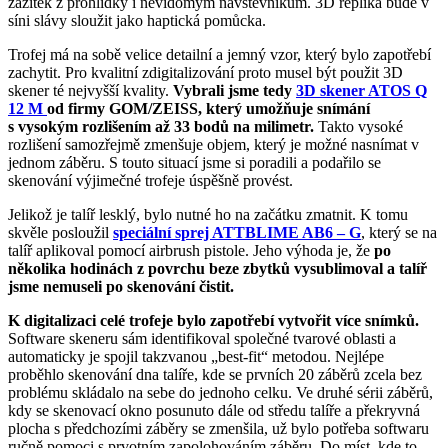
zážitek z prohlídky i nevidomým návštěvníkům. 3D replika bude v
síni slávy sloužit jako haptická pomůcka.
Trofej má na sobě velice detailní a jemný vzor, který bylo zapotřebí
zachytit. Pro kvalitní zdigitalizování proto musel být použit 3D
skener té nejvyšší kvality.
Vybrali jsme tedy
3D skener ATOS Q
12 M
od firmy GOM/ZEISS, který umožňuje snímání
s vysokým rozlišením až 33 bodů na milimetr.
Takto vysoké
rozlišení samozřejmě zmenšuje objem, který je možné nasnímat v
jednom záběru. S touto situací jsme si poradili a podařilo se
skenování výjimečné trofeje úspěšně provést.
Jelikož je talíř lesklý, bylo nutné ho na začátku zmatnit. K tomu
skvěle posloužil
speciální sprej ATTBLIME AB6 – G
, který se na
talíř aplikoval pomocí airbrush pistole. Jeho výhoda je, že
po
několika hodinách z povrchu beze zbytků vysublimoval a talíř
jsme nemuseli po skenování čistit.
K digitalizaci celé trofeje bylo zapotřebí vytvořit více snímků.
Software skeneru sám identifikoval společné tvarové oblasti a
automaticky je spojil takzvanou „best-fit“ metodou. Nejlépe
proběhlo skenování dna talíře, kde se prvních 20 záběrů zcela bez
problému skládalo na sebe do jednoho celku. Ve druhé sérii záběrů,
kdy se skenovací okno posunuto dále od středu talíře a překryvná
plocha s předchozími záběry se zmenšila, už bylo potřeba softwaru
ručně pomoci s prvotním zapolohováním záběru. Do míst, kde to