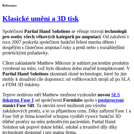
Reference
Klasické umění a 3D tisk
Společnost
Partial Hand Solutions
se věnuje rozvoji
technologií
pro osoby všech věkových kategorií po amputaci
. Od založení v
roce 2007 poskytla společnost funkční řešení mnoha dětem i
dospělým s částečnou amputací ruky a prstů nebo s rozsáhlejšími
protetickými požadavky.
Cílem zakladatele Matthew Mikosze je nabízet pacientům produkty
vyrobené na míru, což bylo dlouhou dobu značně komplikované. V
Partial Hand Solutions
zkoumali různé technologie, které by jim
mohly k dosažení cíle dopomoci: od vstřikovacích strojů až po SLA
a FDM 3D tiskárny.
Teprve nedávno měl Matthew možnost vyzkoušet
novou
SLS
tiskárnu
Fuse 1
od společnosti
Formlabs
spolu s
postprocesní
stanicí Fuse Sift
. Ta otevírá nové možnosti pro výrobu
zakázkových protéz, a to za přijatelnou cenu. Díky zařízení Fuse 1 a
Fuse Sift je firma konečně schopna vyrábět vysoce funkční 3D
tištěné protézy na míru jednotlivým pacientům. Partial Hand
Solution tak poprvé tiskne lehké, odolné a trvanlivé díly díky
technologii dostupné i pro malou firmu.