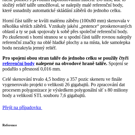
složitý reliéf talíře umožňoval, se nalepily malé referenční body,
které usnadnily automatické skládání záběrů do jednoho celku.
Horní část talíře se kvůli malému záběru (100x80 mm) skenovala v
několika sériích záběrů. Vznikaly jakési „prstence“ proskenovaných
oblastí a ty se pak spojovaly k sobě přes společné referenční body.
Po zkušenosti s horní stranou se u spodní části talíře rovnou nalepily
referenční značky na oblé hladké plochy a na místa, kde samolepka
bodu nezakryla jemný reliéf.
Pro spojení obou stran talíře do jednoho celku se použily čtyři
referenční body
nalepené na obvodové hraně talíře.
Spojení se
podařilo s přesností 0,016 mm.
Celé skenování trvalo 4,5 hodiny a 357 pozic skeneru ve finále
vygenerovalo projekt o velikosti 26 gigabajtů. Po zpracování dat
procesem polygonizace je výsledkem polygonální síť s 80 miliony
body a velikostí STL souboru 7,6 gigabajtů.
Přejít na případovku
Reference