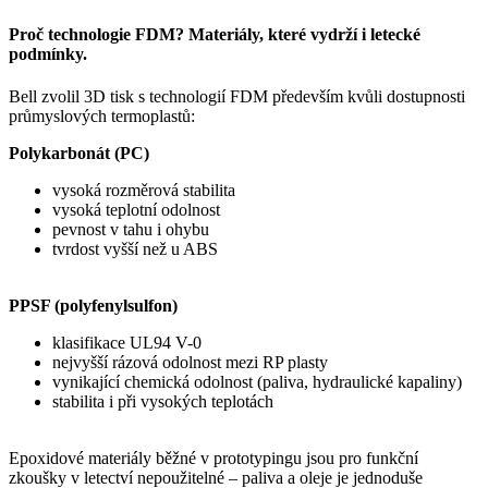
Proč technologie FDM? Materiály, které vydrží i letecké
podmínky.
Bell zvolil 3D tisk s technologií FDM především kvůli dostupnosti
průmyslových termoplastů:
Polykarbonát (PC)
vysoká rozměrová stabilita
vysoká teplotní odolnost
pevnost v tahu i ohybu
tvrdost vyšší než u ABS
PPSF (polyfenylsulfon)
klasifikace UL94 V-0
nejvyšší rázová odolnost mezi RP plasty
vynikající chemická odolnost (paliva, hydraulické kapaliny)
stabilita i při vysokých teplotách
Epoxidové materiály běžné v prototypingu jsou pro funkční
zkoušky v letectví nepoužitelné – paliva a oleje je jednoduše