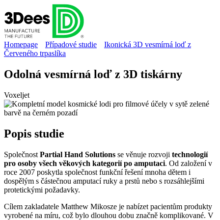
Homepage
Případové studie
Ikonická 3D vesmírná loď z
Červeného trpaslíka
Odolná vesmírná loď z 3D tiskárny
Voxeljet
Popis
studie
Společnost
Partial Hand Solutions
se věnuje rozvoji
technologií
pro osoby všech věkových kategorií po amputaci
. Od založení v
roce 2007 poskytla společnost funkční řešení mnoha dětem i
dospělým s částečnou amputací ruky a prstů nebo s rozsáhlejšími
protetickými požadavky.
Cílem zakladatele Matthew Mikosze je nabízet pacientům produkty
vyrobené na míru, což bylo dlouhou dobu značně komplikované. V