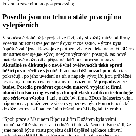
Fusion a zázemím pro postprocessing.
Posedla jsou na trhu a stále pracují na
vylepšeních
V současné době už je projekt ve fázi, kdy si každý může od firmy
Posedla objednat své jedinečné cyklistické sedlo. Výroba byla
úspěšně zahájena. Rozvojové partnerství ale zdaleka nekončí. 3Dees
Industries sleduje jak vývoj nových výrobních postupů, tak nové
materiálové možnosti a případné další postprocesní úpravy.
Aktuálně se diskutuje o nové vlně ověřovacích tisků oproti
běžící první sérii ve výrobě
. Práce na další inovaci produktu tak
pokračují i po jeho uvedení na trh a nápady vývojářů jsou průběžně
testovány a porovnávány s reálným nasazením.
V případě, že se
budou Posedla prodávat opravdu masově, vyplatí se firmě
ukončit outsourcing výroby a koupit vlastní aditivní technologie
pro sériovou výrobu
. I tady může být firma 3Dees Industries velmi
nápomocna, protože vedle všech vyjmenovaných kompetencí také
dokáže pomoci s financováním řešení pro 3D digitální výrobu.
“Spolupráce s Martinem Řípou a Jiřím Dužárem byla velmi
podnětná. Obě strany si z ní odnášejí řadu zkušeností. Jsme rádi, že
jsme mohli být u startu projektu další úspěšné aplikace aditivní
technologie HP Multi Jet Fusion, která je aktuálně nejlepší na