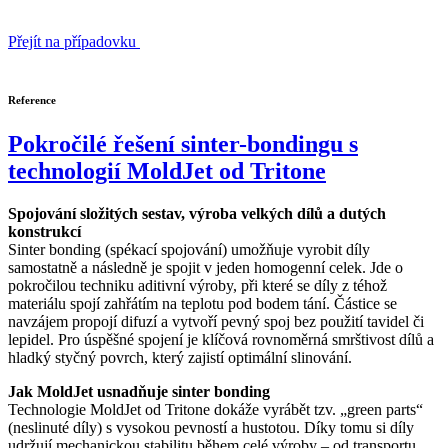
Přejít na případovku
Reference
Pokročilé řešení sinter-bondingu s
technologií MoldJet od Tritone
Spojování složitých sestav, výroba velkých dílů a dutých
konstrukcí
Sinter bonding (spékací spojování) umožňuje vyrobit díly
samostatně a následně je spojit v jeden homogenní celek. Jde o
pokročilou techniku aditivní výroby, při které se díly z téhož
materiálu spojí zahřátím na teplotu pod bodem tání. Částice se
navzájem propojí difuzí a vytvoří pevný spoj bez použití tavidel či
lepidel. Pro úspěšné spojení je klíčová rovnoměrná smrštivost dílů a
hladký styčný povrch, který zajistí optimální slinování.
Jak MoldJet usnadňuje sinter bonding
Technologie MoldJet od Tritone dokáže vyrábět tzv. „green parts“
(neslinuté díly) s vysokou pevností a hustotou. Díky tomu si díly
udržují mechanickou stabilitu během celé výroby – od transportu