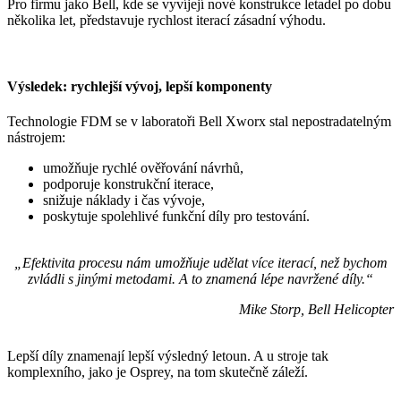
Pro firmu jako Bell, kde se vyvíjejí nové konstrukce letadel po dobu
několika let, představuje rychlost iterací zásadní výhodu.
Výsledek: rychlejší vývoj, lepší komponenty
Technologie FDM se v laboratoři Bell Xworx stal nepostradatelným
nástrojem:
umožňuje rychlé ověřování návrhů,
podporuje konstrukční iterace,
snižuje náklady i čas vývoje,
poskytuje spolehlivé funkční díly pro testování.
„Efektivita procesu nám umožňuje udělat více iterací, než bychom
zvládli s jinými metodami. A to znamená lépe navržené díly.“
Mike Storp, Bell Helicopter
Lepší díly znamenají lepší výsledný letoun. A u stroje tak
komplexního, jako je Osprey, na tom skutečně záleží.