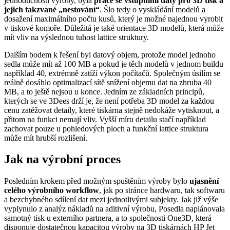
jednoduchosti výroby, byla
práce se vstupními daty pro 3D tisk a
jejich takzvané „nestování“
. Šlo tedy o vyskládání modelů a
dosažení maximálního počtu kusů, který je možné najednou vyrobit
v tiskové komoře. Důležitá je také orientace 3D modelů, která může
mít vliv na výslednou tuhost lattice struktury.
Dalším bodem k řešení byl datový objem, protože model jednoho
sedla může mít až 100 MB a pokud je těch modelů v jednom buildu
například 40, extrémně zatíží výkon počítačů. Společným úsilím se
reálně dosáhlo optimalizací sítě snížení objemu dat na zhruba 40
MB, a to ještě nejsou u konce. Jedním ze základních principů,
kterých se ve 3Dees drží je, že není potřeba 3D model za každou
cenu zatěžovat detaily, které tiskárna stejně nedokáže vytisknout, a
přitom na funkci nemají vliv. Vyšší míru detailu stačí například
zachovat pouze u pohledových ploch a funkční lattice struktura
může mít hrubší rozlišení.
Jak na výrobní proces
Posledním krokem před možným spuštěním výroby bylo
ujasnění
celého výrobního workflow
, jak po stránce hardwaru, tak softwaru
a bezchybného sdílení dat mezi jednotlivými subjekty. Jak již výše
vyplynulo z analýz nákladů na aditivní výrobu, Posedla naplánovala
samotný tisk u externího partnera, a to společnosti One3D, která
disponuje dostatečnou kapacitou výroby na 3D tiskárnách HP Jet