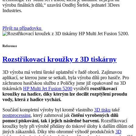
výrobu finálních dílů,“ uzavírá Ondřej Štefek, jednatel 3Dees
Industries.
Přejít na případovku
Reference
Rozstřikovací kroužky z 3D tiskárny
3D výroba má velmi široké uplatnění v řadě oborů. Zajímavou
aplikací, se kterou jsme se setkali, byla výroba dílů pro hasiče. Pro
záchranou hasičskou službu z Poličky jsme již opakovaně na 3D
tiskárnách
HP Multi Jet Fusion 5200
vyráběli
rozstřikovací
kroužky na hadice, díky kterým lze docílit rozptýlení proudu
vody, která z hadice vychází.
Součástí kompletní výroby byl kromě vlastního
3D tisku
také
postprocessing
, který zahrnoval jak
čistění vyrobených dílů
pomocí pískování, tak i jejich následné barvení.
Rozstřikovací
kroužky byly při výrobě přidány do tiskové úlohy k dalším dílům od
jiných zákazníků. Díky této ohromné výhodě produkčních
3D