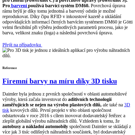
pro čištění (Powershot C) a povrchové úpravy (Powershot S).
Pro
barvení
používá barvící systém DM60.
Povrchová úprava
rámu brýlí je díky tomu jednotná a barvený odstín je možné
reprodukovat. Díky čipu RFID v inkoustové kazetě a ukládání
odpovídajících informací čtených barvícím systémem DM60 je Götti
velmi flexibilní při výběru jednotlivých parametrů procesu, jako je
barva, velikost znaku (loga) a následná povrchová úprava.
Přejít na případovku
Reference
Firemní barvy na míru díky 3D tisku
Daimler byla jednou z prvních společností v oblasti automobilové
výroby, která začala investovat do
aditivních technologií
zaměřujících se nejen na výrobu plastových dílů,
ale také na
3D
tisk
kovových dílů. První projekt v této oblasti společnost
odstartovala v roce 2016 s cílem inovovat dodavatelský řetězec a
zlepšit globální výrobu náhradních dílů. Vzhledem k tomu, že
autobusy a nákladní automobily
společnosti Daimler se skládají z
více jak 3 tisíc odlišných náhradních součástek, byl dodavatelský