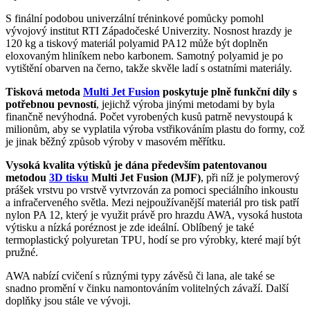
S finální podobou univerzální tréninkové pomůcky pomohl
vývojový institut RTI Západočeské Univerzity. Nosnost hrazdy je
120 kg a tiskový materiál polyamid PA12 může být doplněn
eloxovaným hliníkem nebo karbonem. Samotný polyamid je po
vytištění obarven na černo, takže skvěle ladí s ostatními materiály.
Tisková metoda
Multi Jet Fusion
poskytuje plně funkční díly s
potřebnou pevností
, jejichž výroba jinými metodami by byla
finančně nevýhodná. Počet vyrobených kusů patrně nevystoupá k
milionům, aby se vyplatila výroba vstřikováním plastu do formy, což
je jinak běžný způsob výroby v masovém měřítku.
Vysoká kvalita výtisků je dána především patentovanou
metodou
3D tisku
Multi Jet Fusion (MJF)
, při níž je polymerový
prášek vrstvu po vrstvě vytvrzován za pomoci speciálního inkoustu
a infračerveného světla. Mezi nejpoužívanější materiál pro tisk patří
nylon PA 12, který je využit právě pro hrazdu AWA, vysoká hustota
výtisku a nízká poréznost je zde ideální. Oblíbený je také
termoplastický polyuretan TPU, hodí se pro výrobky, které mají být
pružné.
AWA nabízí cvičení s různými typy závěsů či lana, ale také se
snadno promění v činku namontováním volitelných závaží. Další
doplňky jsou stále ve vývoji.