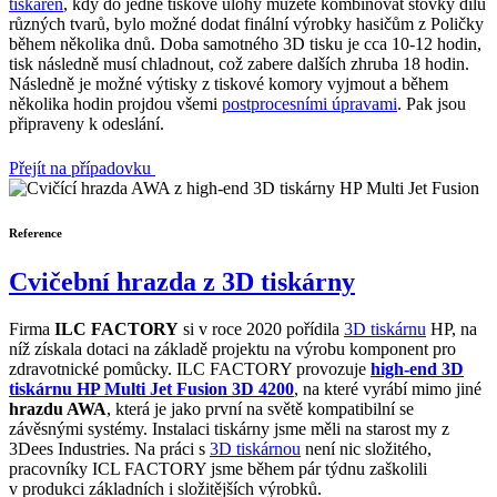
tiskáren
, kdy do jedné tiskové úlohy můžete kombinovat stovky dílů
různých tvarů, bylo možné dodat finální výrobky hasičům z Poličky
během několika dnů. Doba samotného 3D tisku je cca 10-12 hodin,
tisk následně musí chladnout, což zabere dalších zhruba 18 hodin.
Následně je možné výtisky z tiskové komory vyjmout a během
několika hodin projdou všemi
postprocesními úpravami
. Pak jsou
připraveny k odeslání.
Přejít na případovku
Reference
Cvičební hrazda z 3D tiskárny
Firma
ILC FACTORY
si v roce 2020 pořídila
3D tiskárnu
HP, na
níž získala dotaci na základě projektu na výrobu komponent pro
zdravotnické pomůcky. ILC FACTORY provozuje
high-end 3D
tiskárnu HP Multi Jet Fusion 3D 4200
, na které vyrábí mimo jiné
hrazdu AWA
, která je jako první na světě kompatibilní se
závěsnými systémy. Instalaci tiskárny jsme měli na starost my z
3Dees Industries. Na práci s
3D tiskárnou
není nic složitého,
pracovníky ICL FACTORY jsme během pár týdnu zaškolili
v produkci základních i složitějších výrobků.