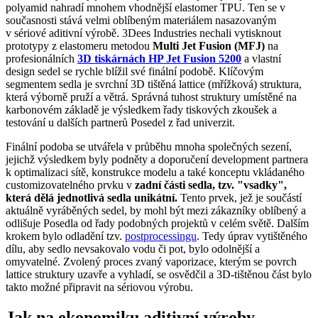
polyamid nahradí mnohem vhodnější elastomer TPU. Ten se v
současnosti stává velmi oblíbeným materiálem nasazovaným
v sériové aditivní výrobě. 3Dees Industries nechali vytisknout
prototypy z elastomeru metodou
Multi Jet Fusion (MFJ)
na
profesionálních
3D tiskárnách HP Jet Fusion 5200
a vlastní
design sedel se rychle blížil své finální podobě. Klíčovým
segmentem sedla je svrchní 3D tištěná lattice (mřížková) struktura,
která výborně pruží a větrá. Správná tuhost struktury umístěné na
karbonovém základě je výsledkem řady tiskových zkoušek a
testování u dalších partnerů Posedel z řad univerzit.
Finální podoba se utvářela v průběhu mnoha společných sezení,
jejichž výsledkem byly podněty a doporučení development partnera
k optimalizaci sítě, konstrukce modelu a také konceptu vkládaného
customizovatelného prvku v
zadní části sedla, tzv. "vsadky",
která dělá jednotlivá sedla unikátní.
Tento prvek, jež je součástí
aktuálně vyráběných sedel, by mohl být mezi zákazníky oblíbený a
odlišuje Posedla od řady podobných projektů v celém světě. Dalším
krokem bylo odladění tzv.
postprocessingu
. Tedy úprav vytištěného
dílu, aby sedlo nevsakovalo vodu či pot, bylo odolnější a
omyvatelné. Zvolený proces zvaný vaporizace, kterým se povrch
lattice struktury uzavře a vyhladí, se osvědčil a 3D-tištěnou část bylo
takto možné připravit na sériovou výrobu.
Jak na ekonomiku aditivní výroby