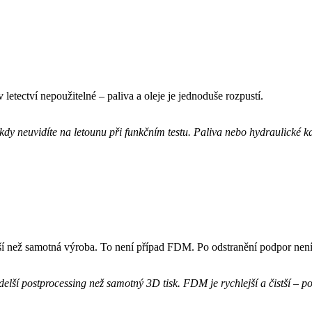
etectví nepoužitelné – paliva a oleje je jednoduše rozpustí.
dy neuvidíte na letounu při funkčním testu. Paliva nebo hydraulické ka
ší než samotná výroba. To není případ FDM. Po odstranění podpor není 
delší postprocessing než samotný 3D tisk. FDM je rychlejší a čistší – p