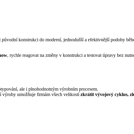
 původní konstrukci do moderní, jednodušší a efektivnější podoby běh
-how
, rychle reagovat na změny v konstrukci a testovat úpravy bez nutn
otypování, ale i plnohodnotným výrobním procesem.
ní výroby umožňuje firmám všech velikostí
zkrátit vývojový cyklus, z