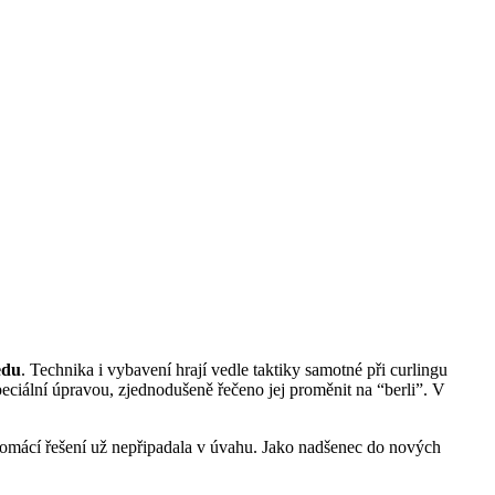
edu
. Technika i vybavení hrají vedle taktiky samotné při curlingu
eciální úpravou, zjednodušeně řečeno jej proměnit na “berli”. V
omácí řešení už nepřipadala v úvahu. Jako nadšenec do nových