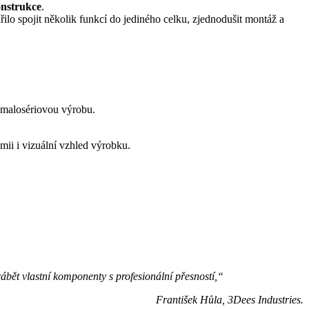
onstrukce
.
řilo spojit několik funkcí do jediného celku, zjednodušit montáž a
 i malosériovou výrobu.
mii i vizuální vzhled výrobku.
rábět vlastní komponenty s profesionální přesností,“
František Hůla, 3Dees Industries.