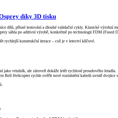
 Osprey díky 3D tisku
íce dílů, přísné testování a dlouhé validační cykly. Klasické výrobní m
Osprey sáhla po aditivní výrobě, konkrétně po technologii FDM (Fused 
rychlejší konstrukční iterace – což je v letectví klíčové.
ní jako vrtulník, ale zároveň dokáže letět rychlostí proudového letadla.
m Bell Helicopter rychle ověřit nové rozmístění kabelů uvnitř dvojice ve
ů.
s