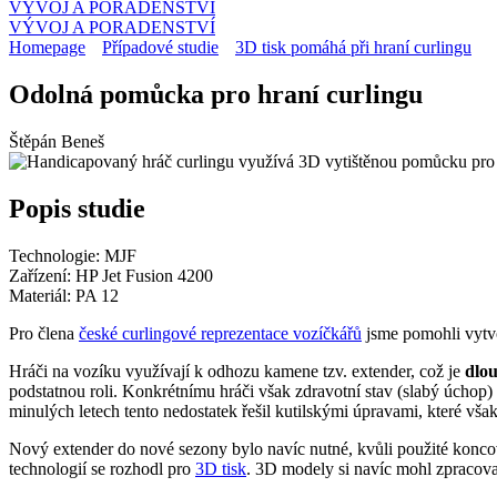
VÝVOJ A PORADENSTVÍ
VÝVOJ A PORADENSTVÍ
Homepage
Případové studie
3D tisk pomáhá při hraní curlingu
Odolná pomůcka pro hraní curlingu
Štěpán Beneš
Popis
studie
Technologie:
MJF
Zařízení:
HP Jet Fusion 4200
Materiál:
PA 12
Pro člena
české curlingové reprezentace vozíčkářů
jsme pomohli vytv
Hráči na vozíku využívají k odhozu kamene tzv. extender, což je
dlou
podstatnou roli. Konkrétnímu hráči však zdravotní stav (slabý úchop
minulých letech tento nedostatek řešil kutilskými úpravami, které vša
Nový extender do nové sezony bylo navíc nutné, kvůli použité konc
technologií se rozhodl pro
3D tisk
. 3D modely si navíc mohl zpracova