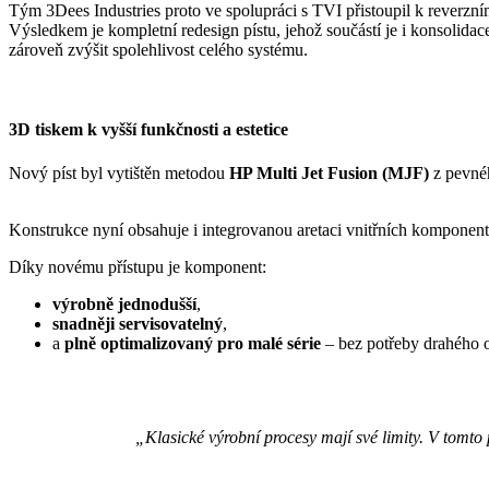
Tým 3Dees Industries proto ve spolupráci s TVI přistoupil k reverzn
Výsledkem je kompletní redesign pístu, jehož součástí je i konsolidac
zároveň zvýšit spolehlivost celého systému.
3D tiskem k vyšší funkčnosti a estetice
Nový píst byl vytištěn metodou
HP Multi Jet Fusion (MJF)
z pevné
Konstrukce nyní obsahuje i integrovanou aretaci vnitřních komponentů,
Díky novému přístupu je komponent:
výrobně jednodušší
,
snadněji servisovatelný
,
a
plně optimalizovaný pro malé série
– bez potřeby drahého 
„Klasické výrobní procesy mají své limity. V tomto 