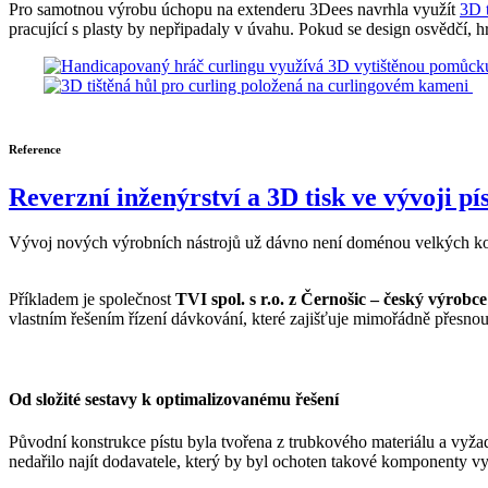
Pro samotnou výrobu úchopu na extenderu 3Dees navrhla využít
3D 
pracující s plasty by nepřipadaly v úvahu. Pokud se design osvědčí, h
Reference
Reverzní inženýrství a 3D tisk ve vývoji pí
Vývoj nových výrobních nástrojů už dávno není doménou velkých korpora
Příkladem je společnost
TVI spol. s r.o. z Černošic – český výrobce
vlastním řešením řízení dávkování, které zajišťuje mimořádně přesnou
Od složité sestavy k optimalizovanému řešení
Původní konstrukce pístu byla tvořena z trubkového materiálu a vyž
nedařilo najít dodavatele, který by byl ochoten takové komponenty vy