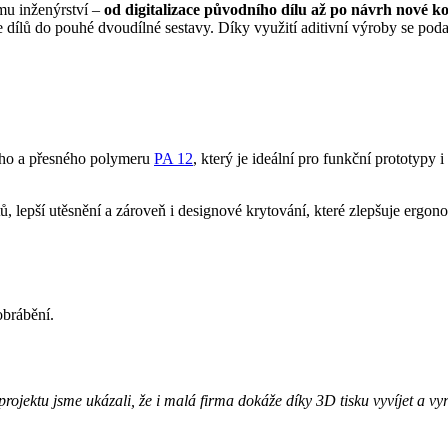
ímu inženýrství –
od digitalizace původního dílu až po návrh nové k
e dílů do pouhé dvoudílné sestavy. Díky využití aditivní výroby se poda
ho a přesného polymeru
PA 12
, který je ideální pro funkční prototypy
 lepší utěsnění a zároveň i designové krytování, které zlepšuje ergono
obrábění.
projektu jsme ukázali, že i malá firma dokáže díky 3D tisku vyvíjet a vy