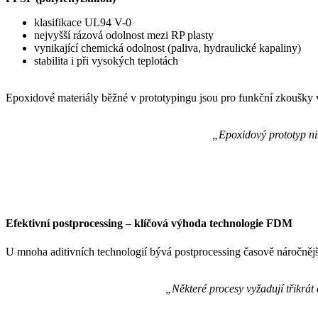
klasifikace UL94 V-0
nejvyšší rázová odolnost mezi RP plasty
vynikající chemická odolnost (paliva, hydraulické kapaliny)
stabilita i při vysokých teplotách
Epoxidové materiály běžné v prototypingu jsou pro funkční zkoušky v l
„Epoxidový prototyp nik
Efektivní postprocessing – klíčová výhoda technologie FDM
U mnoha aditivních technologií bývá postprocessing časově náročněj
„Některé procesy vyžadují třikrát 