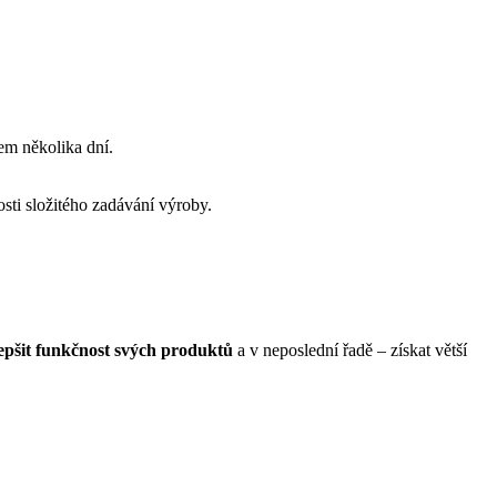
em několika dní.
osti složitého zadávání výroby.
lepšit funkčnost svých produktů
a v neposlední řadě – získat větší