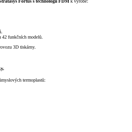
Stratasys Fortus s technologií FDM
k výrobě:
á.
em 42 funkčních modelů.
rovozu 3D tiskárny.
ky.
růmyslových termoplastů: