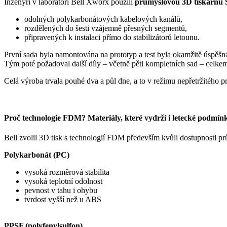
Inženýři v laboratoři Bell Xworx použili
průmyslovou 3D tiskárnu
odolných polykarbonátových kabelových kanálů,
rozdělených do šesti vzájemně přesných segmentů,
připravených k instalaci přímo do stabilizátorů letounu.
První sada byla namontována na prototyp a test byla okamžitě úspěšn
Tým poté požadoval další díly – včetně pěti kompletních sad – celk
Celá výroba trvala pouhé dva a půl dne, a to v režimu nepřetržitého p
Proč technologie FDM? Materiály, které vydrží i letecké podmín
Bell zvolil 3D tisk s technologií FDM především kvůli dostupnosti p
Polykarbonát (PC)
vysoká rozměrová stabilita
vysoká teplotní odolnost
pevnost v tahu i ohybu
tvrdost vyšší než u ABS
PPSF (polyfenylsulfon)