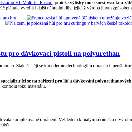
tiskárnu HP Multi Jet Fusion
, protože
výtisky musí snést vysokou zát
ráč plánuje vyrobit i další náhradní díly, jejichž výroba jiným způsob
stu pro dávkovací pistoli na polyurethan
cí. Stále častěji se k moderním technologiím obracejí i menší firmy, k
 specializující se na zařízení pro lití a dávkování polyurethanovýc
 kontrolu toku materiálu.
adovala komplikované obrábění. Vzhledem k malým sériím šlo o výrobu
rábět.