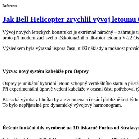
Reference
Jak Bell Helicopter zrychlil vývoj letounu
Vývoj nových leteckých konstrukcí je extrémně náročný – zahrnuje tis
proto při modernizaci svého těžkotonážního tilt-rotor letounu V-22 
Výsledkem byla výrazná úspora času, nižší náklady a možnost provádět 
Výzva: nový systém kabeláže pro Osprey
Osprey je unikátní hybridní letoun schopný vertikálního startu a přistá
Při experimentální úpravě vedení kabeláže v ocasní části potřeboval tý
Klasická výroba z hliníku by ale znamenala čekání přibližně šest týdn
To bylo nepřijatelné pro dynamický vývojový harmonogram.
Řešení: funkční díly vyrobené na 3D tiskárně Fortus od Stratasy