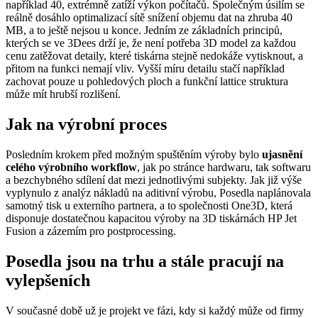
například 40, extrémně zatíží výkon počítačů. Společným úsilím se
reálně dosáhlo optimalizací sítě snížení objemu dat na zhruba 40
MB, a to ještě nejsou u konce. Jedním ze základních principů,
kterých se ve 3Dees drží je, že není potřeba 3D model za každou
cenu zatěžovat detaily, které tiskárna stejně nedokáže vytisknout, a
přitom na funkci nemají vliv. Vyšší míru detailu stačí například
zachovat pouze u pohledových ploch a funkční lattice struktura
může mít hrubší rozlišení.
Jak na výrobní proces
Posledním krokem před možným spuštěním výroby bylo
ujasnění
celého výrobního workflow
, jak po stránce hardwaru, tak softwaru
a bezchybného sdílení dat mezi jednotlivými subjekty. Jak již výše
vyplynulo z analýz nákladů na aditivní výrobu, Posedla naplánovala
samotný tisk u externího partnera, a to společnosti One3D, která
disponuje dostatečnou kapacitou výroby na 3D tiskárnách HP Jet
Fusion a zázemím pro postprocessing.
Posedla jsou na trhu a stále pracují na
vylepšeních
V současné době už je projekt ve fázi, kdy si každý může od firmy