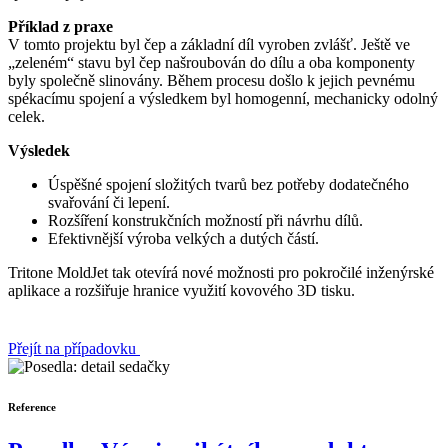
Příklad z praxe
V tomto projektu byl čep a základní díl vyroben zvlášť. Ještě ve
„zeleném“ stavu byl čep našroubován do dílu a oba komponenty
byly společně slinovány. Během procesu došlo k jejich pevnému
spékacímu spojení a výsledkem byl homogenní, mechanicky odolný
celek.
Výsledek
Úspěšné spojení složitých tvarů bez potřeby dodatečného
svařování či lepení.
Rozšíření konstrukčních možností při návrhu dílů.
Efektivnější výroba velkých a dutých částí.
Tritone MoldJet tak otevírá nové možnosti pro pokročilé inženýrské
aplikace a rozšiřuje hranice využití kovového 3D tisku.
Přejít na případovku
Reference