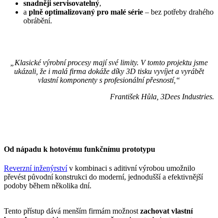
snadněji servisovatelný
,
a
plně optimalizovaný pro malé série
– bez potřeby drahého
obrábění.
„Klasické výrobní procesy mají své limity. V tomto projektu jsme
ukázali, že i malá firma dokáže díky 3D tisku vyvíjet a vyrábět
vlastní komponenty s profesionální přesností,“
František Hůla, 3Dees Industries.
Od nápadu k hotovému funkčnímu prototypu
Reverzní inženýrství
v kombinaci s aditivní výrobou umožnilo
převést původní konstrukci do moderní, jednodušší a efektivnější
podoby během několika dní.
Tento přístup dává menším firmám možnost
zachovat vlastní