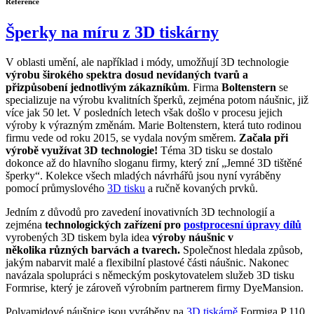
Reference
Šperky na míru z 3D tiskárny
V oblasti umění, ale například i módy, umožňují 3D technologie
výrobu širokého spektra dosud nevídaných tvarů a
přizpůsobení jednotlivým zákazníkům
. Firma
Boltenstern
se
specializuje na výrobu kvalitních šperků, zejména potom náušnic, již
více jak 50 let. V posledních letech však došlo v procesu jejich
výroby k výrazným změnám. Marie Boltenstern, která tuto rodinou
firmu vede od roku 2015, se vydala novým směrem.
Začala při
výrobě využívat 3D technologie!
Téma 3D tisku se dostalo
dokonce až do hlavního sloganu firmy, který zní „Jemné 3D tištěné
šperky“. Kolekce všech mladých návrhářů jsou nyní vyráběny
pomocí průmyslového
3D tisku
a ručně kovaných prvků.
Jedním z důvodů pro zavedení inovativních 3D technologií a
zejména
technologických zařízení pro
postprocesní úpravy dílů
vyrobených 3D tiskem byla idea
výroby náušnic v
několika různých barvách a tvarech.
Společnost hledala způsob,
jakým nabarvit malé a flexibilní plastové části náušnic. Nakonec
navázala spolupráci s německým poskytovatelem služeb 3D tisku
Formrise, který je zároveň výrobním partnerem firmy DyeMansion.
Polyamidové náušnice jsou vyráběny na
3D tiskárně
Formiga P 110.