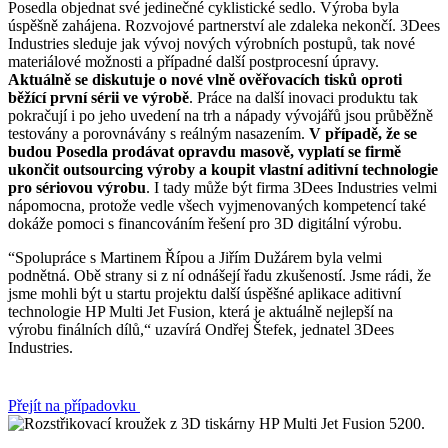
Posedla objednat své jedinečné cyklistické sedlo. Výroba byla
úspěšně zahájena. Rozvojové partnerství ale zdaleka nekončí. 3Dees
Industries sleduje jak vývoj nových výrobních postupů, tak nové
materiálové možnosti a případné další postprocesní úpravy.
Aktuálně se diskutuje o nové vlně ověřovacích tisků oproti
běžící první sérii ve výrobě
. Práce na další inovaci produktu tak
pokračují i po jeho uvedení na trh a nápady vývojářů jsou průběžně
testovány a porovnávány s reálným nasazením.
V případě, že se
budou Posedla prodávat opravdu masově, vyplatí se firmě
ukončit outsourcing výroby a koupit vlastní aditivní technologie
pro sériovou výrobu
. I tady může být firma 3Dees Industries velmi
nápomocna, protože vedle všech vyjmenovaných kompetencí také
dokáže pomoci s financováním řešení pro 3D digitální výrobu.
“Spolupráce s Martinem Řípou a Jiřím Dužárem byla velmi
podnětná. Obě strany si z ní odnášejí řadu zkušeností. Jsme rádi, že
jsme mohli být u startu projektu další úspěšné aplikace aditivní
technologie HP Multi Jet Fusion, která je aktuálně nejlepší na
výrobu finálních dílů,“ uzavírá Ondřej Štefek, jednatel 3Dees
Industries.
Přejít na případovku