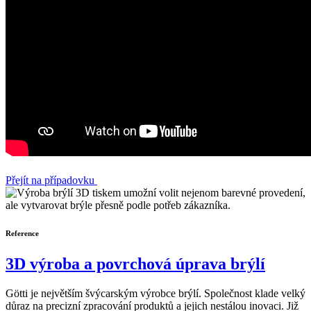
Přejít na případovku
Reference
3D výroba a povrchová úprava brýlí
Götti je největším švýcarským výrobce brýlí. Společnost klade velký
důraz na precizní zpracování produktů a jejich nestálou inovaci. Již