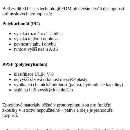
Bell zvolil 3D tisk s technologií FDM především kvůli dostupnosti
průmyslových termoplastů:
Polykarbonát (PC)
vysoká rozměrová stabilita
vysoká teplotní odolnost
pevnost v tahu i ohybu
tvrdost vyšší než u ABS
PPSF (polyfenylsulfon)
klasifikace UL94 V-0
nejvyšší rázová odolnost mezi RP plasty
vynikající chemická odolnost (paliva, hydraulické kapaliny)
stabilita i při vysokých teplotách
Epoxidové materiály běžné v prototypingu jsou pro funkční
zkoušky v letectví nepoužitelné – paliva a oleje je jednoduše
rozpustí.