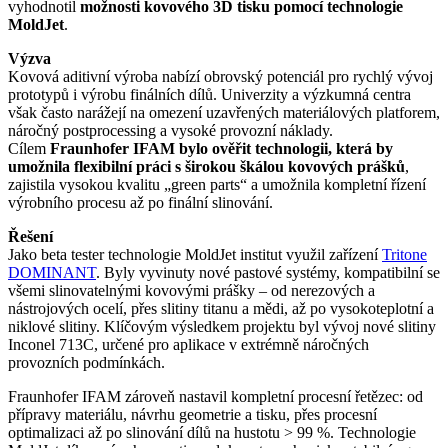
vyhodnotil
možnosti kovového 3D tisku pomocí technologie
MoldJet
.
Výzva
Kovová aditivní výroba nabízí obrovský potenciál pro rychlý vývoj
prototypů i výrobu finálních dílů. Univerzity a výzkumná centra
však často narážejí na omezení uzavřených materiálových platforem,
náročný postprocessing a vysoké provozní náklady.
Cílem
Fraunhofer IFAM bylo ověřit technologii, která by
umožnila flexibilní práci s širokou škálou kovových prášků
,
zajistila vysokou kvalitu „green parts“ a umožnila kompletní řízení
výrobního procesu až po finální slinování.
Řešení
Jako beta tester technologie MoldJet institut využil zařízení
Tritone
DOMINANT
. Byly vyvinuty nové pastové systémy, kompatibilní se
všemi slinovatelnými kovovými prášky – od nerezových a
nástrojových ocelí, přes slitiny titanu a mědi, až po vysokoteplotní a
niklové slitiny. Klíčovým výsledkem projektu byl vývoj nové slitiny
Inconel 713C, určené pro aplikace v extrémně náročných
provozních podmínkách.
Fraunhofer IFAM zároveň nastavil kompletní procesní řetězec: od
přípravy materiálu, návrhu geometrie a tisku, přes procesní
optimalizaci až po slinování dílů na hustotu > 99 %. Technologie