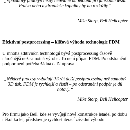
„Epoxidový prototyp nikdy neuvidíte na letounu při funkčním testu.
Paliva nebo hydraulické kapaliny by ho rozložily.“
Mike Storp, Bell Helicopter
Efektivní postprocessing – klíčová výhoda technologie FDM
U mnoha aditivních technologií bývá postprocessing časově
náročnější než samotná výroba. To není případ FDM. Po odstranění
podpor není potřeba žádná další úprava.
„Některé procesy vyžadují třikrát delší postprocessing než samotný
3D tisk. FDM je rychlejší a čistší – po odstranění podpěr je díl
hotový.“
Mike Storp, Bell Helicopter
Pro firmu jako Bell, kde se vyvíjejí nové konstrukce letadel po dobu
několika let, představuje rychlost iterací zásadní výhodu.