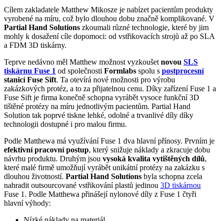
Cílem zakladatele Matthew Mikosze je nabízet pacientům produkty
vyrobené na míru, což bylo dlouhou dobu značně komplikované. V
Partial Hand Solutions
zkoumali různé technologie, které by jim
mohly k dosažení cíle dopomoci: od vstřikovacích strojů až po SLA
a FDM 3D tiskárny.
Teprve nedávno měl Matthew možnost vyzkoušet
novou
SLS
tiskárnu
Fuse 1
od společnosti
Formlabs
spolu s
postprocesní
stanicí Fuse Sift
. Ta otevírá nové možnosti pro výrobu
zakázkových protéz, a to za přijatelnou cenu. Díky zařízení Fuse 1 a
Fuse Sift je firma konečně schopna vyrábět vysoce funkční 3D
tištěné protézy na míru jednotlivým pacientům. Partial Hand
Solution tak poprvé tiskne lehké, odolné a trvanlivé díly díky
technologii dostupné i pro malou firmu.
Podle Matthewa má využívání Fuse 1 dva hlavní přínosy. Prvním je
efektivní pracovní postup
, který snižuje náklady a zkracuje dobu
návrhu produktu. Druhým jsou
vysoká kvalita vytištěných dílů
,
které malé firmě umožňují vyrábět unikátní protézy na zakázku s
dlouhou životností.
Partial Hand Solutions
byla schopna zcela
nahradit outsourcované vstřikování plastů jedinou
3D tiskárnou
Fuse 1. Podle Matthewa přinášejí nylonové díly z Fuse 1 čtyři
hlavní výhody:
Nízké náklady na materiál