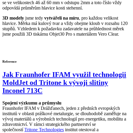
se ve velikostech 46 až 60 mm v odstupu 2mm a toto číslo vždy
odpovídá průměrům hlavice kosti stehenní.
3D modely
jsme tedy
vytvářeli na míru
, pro každou velikost
hlavice. Měrka má kulový tvar a vždy obejme kloub v rozsahu 120
stupňů. Vzhledem k požadavku zadavatele na průhlednost měrek
jsme použili 3D tiskárnu Objet30 Pro s materiálem Vero Clear.
Reference
Jak Fraunhofer IFAM využil technologii
MoldJet od Tritone k vývoji slitiny
Inconel 713C
Spojení výzkumu a průmyslu
Fraunhofer IFAM v Drážďanech, jeden z předních evropských
institutů v oblasti práškové metalurgie, se dlouhodobě zaměřuje na
vývoj materiálů a výrobních technologií pro energetiku, mobilitu a
zdravotnictví. V rámci strategického partnerství se
společností
Tritone Technologies
institut otestoval a