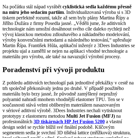
Na počátku stál nápad vyrábět
cyklistická sedla každému přesně
na míru jeho sedacím partiím
. Individualizovaná výroba si s 3D
tiskem perfektně rozumí, takže až sem byly plány Martina Řípy a
Jiřího Dužára z firmy Posedla jasné. „Věděli jsme, že aditivních
technologie nám umožní dosáhnout svého cíle daleko rychleji než
vývoj klasickou metodou zdlouhavého a nákladného modelování,
výroby konvenčními metodami a následného testování,“ upřesňuje
Martin Řípa. František Hůla, aplikační inženýr z 3Dees Industries se
projektu ujal a zaměřil se nejen na aplikaci vhodné technologie a
materiálu pro výrobu, ale také na navazující výrobní procesy.
Poradenství při vývoji produktu
Z pohledu aditivních technologií pak jednotlivé překážky v cestě na
trh společně překonávaly jednu po druhé. V případě použitého
materiálu bylo brzy jasné, že původně zamýšlený nepružný
polyamid nahradí mnohem vhodnější elastomer TPU. Ten se v
současnosti stává velmi oblíbeným materiálem nasazovaným
v sériové aditivní výrobě. 3Dees Industries nechali vytisknout
prototypy z elastomeru metodou
Multi Jet Fusion (MFJ)
na
profesionálních
3D tiskárnách HP Jet Fusion 5200
a vlastní
design sedel se rychle blížil své finální podobě. Klíčovým
segmentem sedla je svrchní 3D tištěná lattice (mřížková) struktura,