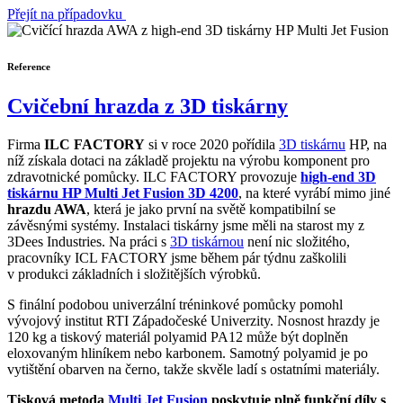
Přejít na případovku
Reference
Cvičební hrazda z 3D tiskárny
Firma
ILC FACTORY
si v roce 2020 pořídila
3D tiskárnu
HP, na
níž získala dotaci na základě projektu na výrobu komponent pro
zdravotnické pomůcky. ILC FACTORY provozuje
high-end 3D
tiskárnu HP Multi Jet Fusion 3D 4200
, na které vyrábí mimo jiné
hrazdu AWA
, která je jako první na světě kompatibilní se
závěsnými systémy. Instalaci tiskárny jsme měli na starost my z
3Dees Industries. Na práci s
3D tiskárnou
není nic složitého,
pracovníky ICL FACTORY jsme během pár týdnu zaškolili
v produkci základních i složitějších výrobků.
S finální podobou univerzální tréninkové pomůcky pomohl
vývojový institut RTI Západočeské Univerzity. Nosnost hrazdy je
120 kg a tiskový materiál polyamid PA12 může být doplněn
eloxovaným hliníkem nebo karbonem. Samotný polyamid je po
vytištění obarven na černo, takže skvěle ladí s ostatními materiály.
Tisková metoda
Multi Jet Fusion
poskytuje plně funkční díly s