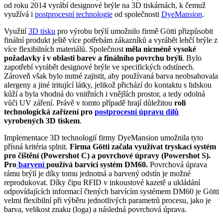
od roku 2014 vyrábí designové brýle na 3D tiskárnách, k čemuž
využívá i
postprocesní technologie
od společnosti
DyeMansion
.
Využití
3D tisku
pro výrobu brýlí umožnilo firmě Götti přizpůsobit
finální produkt ještě více potřebám zákazníků a vyrábět lehčí brýle z
více flexibilních materiálů. Společnost
měla nicméně vysoké
požadavky i v oblasti barev a finálního povrchu brýlí
. Bylo
zapotřebí vyrábět designové brýle ve specifických odstínech.
Zároveň však bylo nutné zajistit, aby používaná barva neobsahovala
alergeny a jiné iritující látky, jelikož přichází do kontaktu s lidskou
kůží a byla vhodná do vnitřních i vnějších prostor, a tedy odolná
vůči UV záření. Právě v tomto případě hrají důležitou
roli
technologická zařízení pro
postprocesní úpravu dílů
vyrobených 3D tiskem
.
Implementace 3D technologií firmy DyeMansion umožnila tyto
přísná kritéria splnit.
Firma Götti začala využívat tryskací systém
pro čištění (Powershot C) a povrchové úpravy (Powershot S).
Pro
barvení
používá barvící systém DM60.
Povrchová úprava
rámu brýlí je díky tomu jednotná a barvený odstín je možné
reprodukovat. Díky čipu RFID v inkoustové kazetě a ukládání
odpovídajících informací čtených barvícím systémem DM60 je Götti
velmi flexibilní při výběru jednotlivých parametrů procesu, jako je
barva, velikost znaku (loga) a následná povrchová úprava.