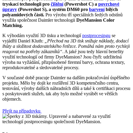
tryskací technologii pro
čištění
(Powershot C) a
povrchové
úpravy
(Powershot S), a systém DM60 pro
barvení
bílých
polyamidových částí.
Pro výrobu tří speciálních šedých odstínů
využila společnost Daimler technologii
DyeMansion Color
Matching.
K výhodám využití 3D tisku a technologií
postprocesingu
se
vyjádřil Daniel Kluth:
„Přechod na 3D tisk snižuje náklady, dodací
lhůty a složitost dodavatelského řetězce. Pomáhá nám proto rychleji
reagovat na potřeby zákazníků“
. A jaké jsou tedy hlavní benefity
využití technologií od firmy DyeMansion? Jsou čtyři: udržitelná
výroba na vyžádání, přizpůsobené firemní barvy, ochrana textury,
reprodukovatelné a sledovatelné procesy.
V současné době pracuje Daimler na dalším pokračování úspěšného
projektu. Mělo by dojít ke rozšíření 3D kompetenčního centra,
testování, výroby dalších náhradních dílů a také k certifikaci procesu
s poskytovateli služeb, tak aby bylo možné vyrábět ve větších
objemech.
Přejít na případovku