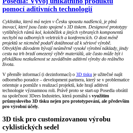
Posedla: Vývoj unikátního produktu
pomocí aditivních technologií
Cyklistika, která má nejen v Česku spoustu nadšenců, je plná
inovací, které jsou často spojené s 3D tiskem. Designové prototypy
vytištěných rámů kol, koloběžek a jiných vybraných komponentů
nechybí na odborných veletrzích a konferencích. O dost méně
projektů se nicméně podaří dotáhnout až k sériové výrobě.
Obvyklým důvodem bývají neúměrně vysoké výrobní náklady, jindy
cestu na trh brzdí omezený výběr materiálů, ale často může být i
překážkou nezkušenost se zaváděním aditivní výroby do reálného
života.
V přemíře informací (i dezinformací) o
3D tisku
je užitečné najít
odborného poradce – development partnera, který se v problematice
orientuje a pomůže s realizací projektů, kde hrají aditivní
technologie významnou roli. Právě proto se start-up Posedla obrátil
na společnost 3Dees Industries, která pomáhá s
využitím
průmyslového 3D tisku nejen pro prototypování, ale především
pro výrobní účely
.
3D tisk pro customizovanou výrobu
cyklistických sedel