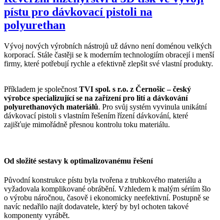
pístu pro dávkovací pistoli na
polyurethan
Vývoj nových výrobních nástrojů už dávno není doménou velkých
korporací. Stále častěji se k moderním technologiím obracejí i menší
firmy, které potřebují rychle a efektivně zlepšit své vlastní produkty.
Příkladem je společnost
TVI spol. s r.o. z Černošic – český
výrobce specializující se na zařízení pro lití a dávkování
polyurethanových materiálů
. Pro svůj systém vyvinula unikátní
dávkovací pistoli s vlastním řešením řízení dávkování, které
zajišťuje mimořádně přesnou kontrolu toku materiálu.
Od složité sestavy k optimalizovanému řešení
Původní konstrukce pístu byla tvořena z trubkového materiálu a
vyžadovala komplikované obrábění. Vzhledem k malým sériím šlo
o výrobu náročnou, časově i ekonomicky neefektivní. Postupně se
navíc nedařilo najít dodavatele, který by byl ochoten takové
komponenty vyrábět.