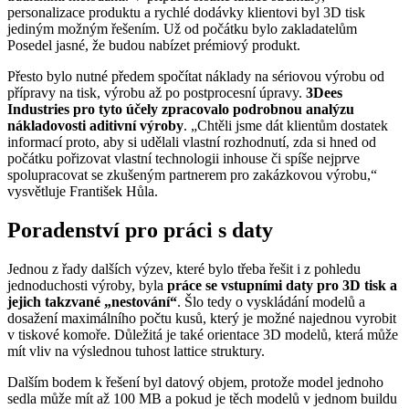
personalizace produktu a rychlé dodávky klientovi byl 3D tisk
jediným možným řešením. Už od počátku bylo zakladatelům
Posedel jasné, že budou nabízet prémiový produkt.
Přesto bylo nutné předem spočítat náklady na sériovou výrobu od
přípravy na tisk, výrobu až po postprocesní úpravy.
3Dees
Industries pro tyto účely zpracovalo podrobnou analýzu
nákladovosti aditivní výroby
. „Chtěli jsme dát klientům dostatek
informací proto, aby si udělali vlastní rozhodnutí, zda si hned od
počátku pořizovat vlastní technologii inhouse či spíše nejprve
spolupracovat se zkušeným partnerem pro zakázkovou výrobu,“
vysvětluje František Hůla.
Poradenství pro práci s daty
Jednou z řady dalších výzev, které bylo třeba řešit i z pohledu
jednoduchosti výroby, byla
práce se vstupními daty pro 3D tisk a
jejich takzvané „nestování“
. Šlo tedy o vyskládání modelů a
dosažení maximálního počtu kusů, který je možné najednou vyrobit
v tiskové komoře. Důležitá je také orientace 3D modelů, která může
mít vliv na výslednou tuhost lattice struktury.
Dalším bodem k řešení byl datový objem, protože model jednoho
sedla může mít až 100 MB a pokud je těch modelů v jednom buildu