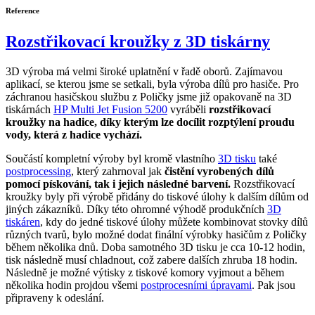
Reference
Rozstřikovací kroužky z 3D tiskárny
3D výroba má velmi široké uplatnění v řadě oborů. Zajímavou
aplikací, se kterou jsme se setkali, byla výroba dílů pro hasiče. Pro
záchranou hasičskou službu z Poličky jsme již opakovaně na 3D
tiskárnách
HP Multi Jet Fusion 5200
vyráběli
rozstřikovací
kroužky na hadice, díky kterým lze docílit rozptýlení proudu
vody, která z hadice vychází.
Součástí kompletní výroby byl kromě vlastního
3D tisku
také
postprocessing
, který zahrnoval jak
čistění vyrobených dílů
pomocí pískování, tak i jejich následné barvení.
Rozstřikovací
kroužky byly při výrobě přidány do tiskové úlohy k dalším dílům od
jiných zákazníků. Díky této ohromné výhodě produkčních
3D
tiskáren
, kdy do jedné tiskové úlohy můžete kombinovat stovky dílů
různých tvarů, bylo možné dodat finální výrobky hasičům z Poličky
během několika dnů. Doba samotného 3D tisku je cca 10-12 hodin,
tisk následně musí chladnout, což zabere dalších zhruba 18 hodin.
Následně je možné výtisky z tiskové komory vyjmout a během
několika hodin projdou všemi
postprocesními úpravami
. Pak jsou
připraveny k odeslání.