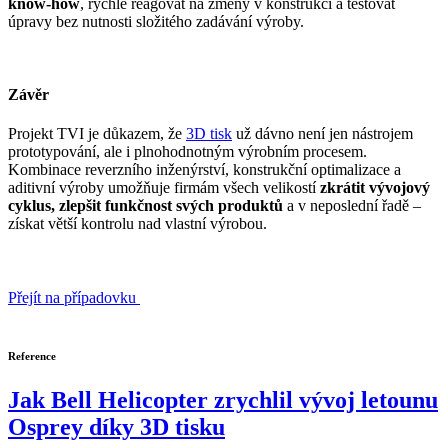
know-how
, rychle reagovat na změny v konstrukci a testovat
úpravy bez nutnosti složitého zadávání výroby.
Závěr
Projekt TVI je důkazem, že
3D tisk
už dávno není jen nástrojem
prototypování, ale i plnohodnotným výrobním procesem.
Kombinace reverzního inženýrství, konstrukční optimalizace a
aditivní výroby umožňuje firmám všech velikostí
zkrátit vývojový
cyklus, zlepšit funkčnost svých produktů
a v neposlední řadě –
získat větší kontrolu nad vlastní výrobou.
Přejít na případovku
Reference
Jak Bell Helicopter zrychlil vývoj letounu
Osprey díky 3D tisku