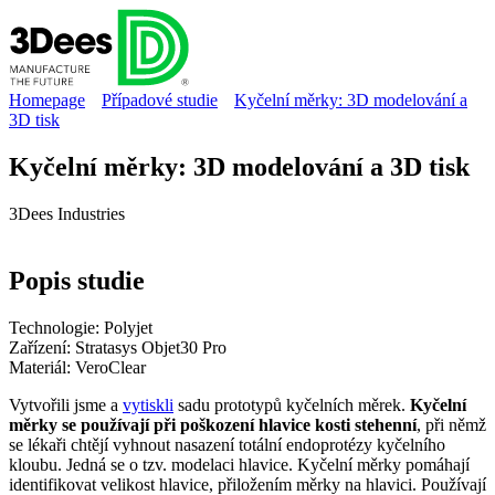
Homepage
Případové studie
Kyčelní měrky: 3D modelování a
3D tisk
Kyčelní měrky: 3D modelování a 3D tisk
3Dees Industries
Popis
studie
Technologie:
Polyjet
Zařízení:
Stratasys Objet30 Pro
Materiál:
VeroClear
Vytvořili jsme a
vytiskli
sadu prototypů kyčelních měrek.
Kyčelní
měrky se používají při poškození hlavice kosti stehenní
, při němž
se lékaři chtějí vyhnout nasazení totální endoprotézy kyčelního
kloubu. Jedná se o tzv. modelaci hlavice. Kyčelní měrky pomáhají
identifikovat velikost hlavice, přiložením měrky na hlavici. Používají