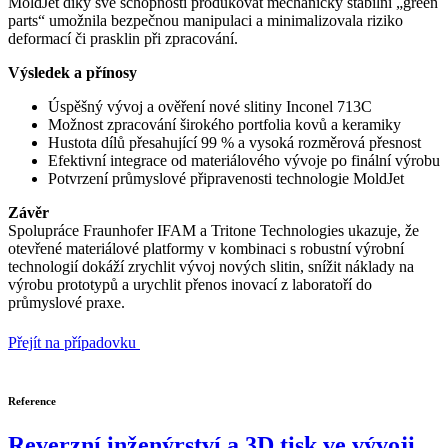
MoldJet díky své schopnosti produkovat mechanicky stabilní „green
parts“ umožnila bezpečnou manipulaci a minimalizovala riziko
deformací či prasklin při zpracování.
Výsledek a přínosy
Úspěšný vývoj a ověření nové slitiny Inconel 713C
Možnost zpracování širokého portfolia kovů a keramiky
Hustota dílů přesahující 99 % a vysoká rozměrová přesnost
Efektivní integrace od materiálového vývoje po finální výrobu
Potvrzení průmyslové připravenosti technologie MoldJet
Závěr
Spolupráce Fraunhofer IFAM a Tritone Technologies ukazuje, že
otevřené materiálové platformy v kombinaci s robustní výrobní
technologií dokáží zrychlit vývoj nových slitin, snížit náklady na
výrobu prototypů a urychlit přenos inovací z laboratoří do
průmyslové praxe.
Přejít na případovku
Reference
Reverzní inženýrství a 3D tisk ve vývoji