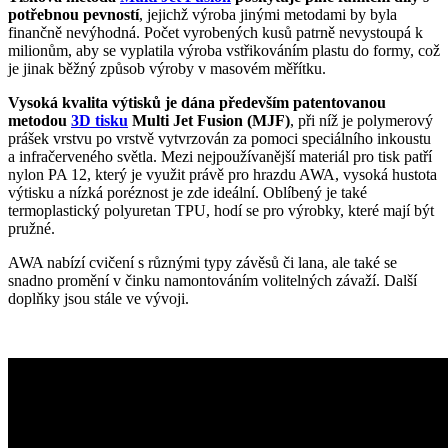
potřebnou pevností
, jejichž výroba jinými metodami by byla
finančně nevýhodná. Počet vyrobených kusů patrně nevystoupá k
milionům, aby se vyplatila výroba vstřikováním plastu do formy, což
je jinak běžný způsob výroby v masovém měřítku.
Vysoká kvalita výtisků je dána především patentovanou
metodou
3D tisku
Multi Jet Fusion (MJF)
, při níž je polymerový
prášek vrstvu po vrstvě vytvrzován za pomoci speciálního inkoustu
a infračerveného světla. Mezi nejpoužívanější materiál pro tisk patří
nylon PA 12, který je využit právě pro hrazdu AWA, vysoká hustota
výtisku a nízká poréznost je zde ideální. Oblíbený je také
termoplastický polyuretan TPU, hodí se pro výrobky, které mají být
pružné.
AWA nabízí cvičení s různými typy závěsů či lana, ale také se
snadno promění v činku namontováním volitelných závaží. Další
doplňky jsou stále ve vývoji.