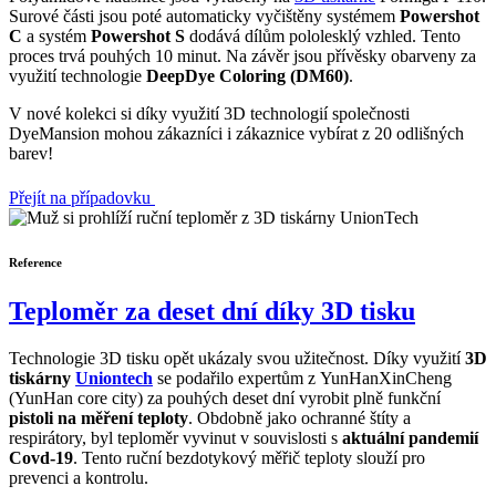
Surové části jsou poté automaticky vyčištěny systémem
Powershot
C
a systém
Powershot S
dodává dílům pololesklý vzhled. Tento
proces trvá pouhých 10 minut. Na závěr jsou přívěsky obarveny za
využití technologie
DeepDye Coloring (DM60)
.
V nové kolekci si díky využití 3D technologií společnosti
DyeMansion mohou zákazníci i zákaznice vybírat z 20 odlišných
barev!
Přejít na případovku
Reference
Teploměr za deset dní díky 3D tisku
Technologie 3D tisku opět ukázaly svou užitečnost. Díky využití
3D
tiskárny
Uniontech
se podařilo expertům z YunHanXinCheng
(YunHan core city) za pouhých deset dní vyrobit plně funkční
pistoli na měření teploty
. Obdobně jako ochranné štíty a
respirátory, byl teploměr vyvinut v souvislosti s
aktuální pandemií
Covd-19
. Tento ruční bezdotykový měřič teploty slouží pro
prevenci a kontrolu.