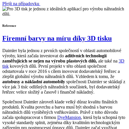
Přejít na případovku
Reference
Firemní barvy na míru díky 3D tisku
Daimler byla jednou z prvních společností v oblasti automobilové
výroby, která začala investovat do
aditivních technologií
zaměřujících se nejen na výrobu plastových dílů,
ale také na
3D
tisk
kovových dílů. První projekt v této oblasti společnost
odstartovala v roce 2016 s cílem inovovat dodavatelský řetězec a
zlepšit globální výrobu náhradních dílů. Vzhledem k tomu, že
autobusy a nákladní automobily
společnosti Daimler se skládají z
více jak 3 tisíc odlišných náhradních součástek, byl dodavatelský
řetězec velice složitý a časově i finančně nákladný.
Společnost Daimler zároveň klade velký důraz kvalitu finálních
produktů. Kvalita povrchu a barva musí být shodná s barvou
náhradních dílů vyráběných vstřikováním. Právě z toho důvodu
začala spolupracovat s firmou
DyeMansion
, která byla schopná tyto
vysoké standardy splnit, zejména díky kvalitním technologickým
zařízením pro postprocesní úpravy dílů. Daimler začal využívat