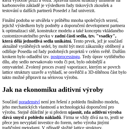
která výborně pruží a větrá. Správná tuhost struktury umístěné na
karbonovém základě je výsledkem řady tiskových zkoušek a
testování u dalších partnerů Posedel z řad univerzit.
Finální podoba se utvářela v průběhu mnoha společných sezení,
jejichž výsledkem byly podněty a doporučení development partnera
k optimalizaci sítě, konstrukce modelu a také konceptu vkládaného
customizovatelného prvku v
zadní části sedla, tzv. "vsadky",
která dělá jednotlivá sedla unikátní.
Tento prvek, jež je součástí
aktuálně vyráběných sedel, by mohl být mezi zákazníky oblíbený a
odlišuje Posedla od řady podobných projektů v celém světě. Dalším
krokem bylo odladění tzv.
postprocessingu
. Tedy úprav vytištěného
dílu, aby sedlo nevsakovalo vodu či pot, bylo odolnější a
omyvatelné. Zvolený proces zvaný vaporizace, kterým se povrch
lattice struktury uzavře a vyhladí, se osvědčil a 3D-tištěnou část bylo
takto možné připravit na sériovou výrobu.
Jak na ekonomiku aditivní výroby
Součástí
poradenství
není jen řešení z pohledu finálního modelu,
jeho mechanických vlastností a technologická doporučení pro
výrobu. Stejně důležité je si předem
ujasnit, zda aditivní výroba
dává smysl z pohledu nákladů
. Firma se vždy dívá na to, jestli se
přece jen nevyplatí investice do forem, nebo výroba jinými
tradičními metodami. V případě složité lattice struktury,