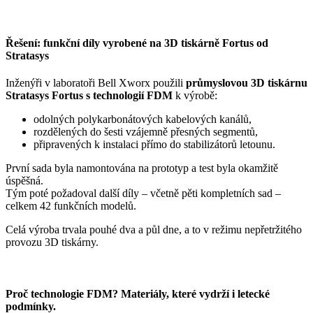
Řešení: funkční díly vyrobené na 3D tiskárně Fortus od
Stratasys
Inženýři v laboratoři Bell Xworx použili
průmyslovou 3D tiskárnu
Stratasys Fortus s technologií FDM
k výrobě:
odolných polykarbonátových kabelových kanálů,
rozdělených do šesti vzájemně přesných segmentů,
připravených k instalaci přímo do stabilizátorů letounu.
První sada byla namontována na prototyp a test byla okamžitě
úspěšná.
Tým poté požadoval další díly – včetně pěti kompletních sad –
celkem 42 funkčních modelů.
Celá výroba trvala pouhé dva a půl dne, a to v režimu nepřetržitého
provozu 3D tiskárny.
Proč technologie FDM? Materiály, které vydrží i letecké
podmínky.