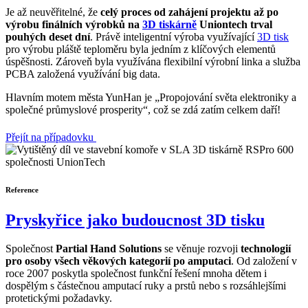
Je až neuvěřitelné, že
celý proces od zahájení projektu až po
výrobu finálních výrobků na
3D tiskárně
Uniontech trval
pouhých deset dní
. Právě inteligentní výroba využívající
3D tisk
pro výrobu pláště teploměru byla jedním z klíčových elementů
úspěšnosti. Zároveň byla využívána flexibilní výrobní linka a služba
PCBA založená využívání big data.
Hlavním motem města YunHan je „Propojování světa elektroniky a
společné průmyslové prosperity“, což se zdá zatím celkem daří!
Přejít na případovku
Reference
Pryskyřice jako budoucnost 3D tisku
Společnost
Partial Hand Solutions
se věnuje rozvoji
technologií
pro osoby všech věkových kategorií po amputaci
. Od založení v
roce 2007 poskytla společnost funkční řešení mnoha dětem i
dospělým s částečnou amputací ruky a prstů nebo s rozsáhlejšími
protetickými požadavky.