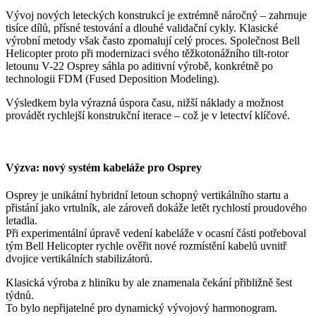
Vývoj nových leteckých konstrukcí je extrémně náročný – zahrnuje
tisíce dílů, přísné testování a dlouhé validační cykly. Klasické
výrobní metody však často zpomalují celý proces. Společnost Bell
Helicopter proto při modernizaci svého těžkotonážního tilt-rotor
letounu V-22 Osprey sáhla po aditivní výrobě, konkrétně po
technologii FDM (Fused Deposition Modeling).
Výsledkem byla výrazná úspora času, nižší náklady a možnost
provádět rychlejší konstrukční iterace – což je v letectví klíčové.
Výzva: nový systém kabeláže pro Osprey
Osprey je unikátní hybridní letoun schopný vertikálního startu a
přistání jako vrtulník, ale zároveň dokáže letět rychlostí proudového
letadla.
Při experimentální úpravě vedení kabeláže v ocasní části potřeboval
tým Bell Helicopter rychle ověřit nové rozmístění kabelů uvnitř
dvojice vertikálních stabilizátorů.
Klasická výroba z hliníku by ale znamenala čekání přibližně šest
týdnů.
To bylo nepřijatelné pro dynamický vývojový harmonogram.