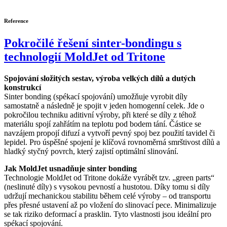
Reference
Pokročilé řešení sinter-bondingu s
technologií MoldJet od Tritone
Spojování složitých sestav, výroba velkých dílů a dutých
konstrukcí
Sinter bonding (spékací spojování) umožňuje vyrobit díly
samostatně a následně je spojit v jeden homogenní celek. Jde o
pokročilou techniku aditivní výroby, při které se díly z téhož
materiálu spojí zahřátím na teplotu pod bodem tání. Částice se
navzájem propojí difuzí a vytvoří pevný spoj bez použití tavidel či
lepidel. Pro úspěšné spojení je klíčová rovnoměrná smrštivost dílů a
hladký styčný povrch, který zajistí optimální slinování.
Jak MoldJet usnadňuje sinter bonding
Technologie MoldJet od Tritone dokáže vyrábět tzv. „green parts“
(neslinuté díly) s vysokou pevností a hustotou. Díky tomu si díly
udržují mechanickou stabilitu během celé výroby – od transportu
přes přesné ustavení až po vložení do slinovací pece. Minimalizuje
se tak riziko deformací a prasklin. Tyto vlastnosti jsou ideální pro
spékací spojování.