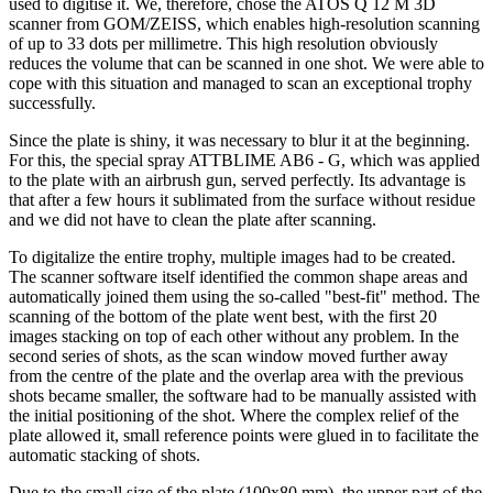
used to digitise it. We, therefore, chose the ATOS Q 12 M 3D
scanner from GOM/ZEISS, which enables high-resolution scanning
of up to 33 dots per millimetre. This high resolution obviously
reduces the volume that can be scanned in one shot. We were able to
cope with this situation and managed to scan an exceptional trophy
successfully.
Since the plate is shiny, it was necessary to blur it at the beginning.
For this, the special spray ATTBLIME AB6 - G, which was applied
to the plate with an airbrush gun, served perfectly. Its advantage is
that after a few hours it sublimated from the surface without residue
and we did not have to clean the plate after scanning.
To digitalize the entire trophy, multiple images had to be created.
The scanner software itself identified the common shape areas and
automatically joined them using the so-called "best-fit" method. The
scanning of the bottom of the plate went best, with the first 20
images stacking on top of each other without any problem. In the
second series of shots, as the scan window moved further away
from the centre of the plate and the overlap area with the previous
shots became smaller, the software had to be manually assisted with
the initial positioning of the shot. Where the complex relief of the
plate allowed it, small reference points were glued in to facilitate the
automatic stacking of shots.
Due to the small size of the plate (100x80 mm), the upper part of the