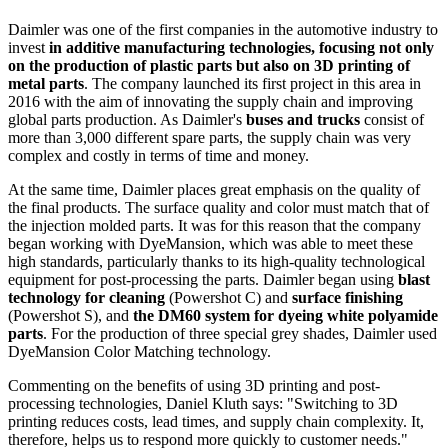
Daimler was one of the first companies in the automotive industry to
invest
in additive manufacturing technologies, focusing not only
on the production of plastic parts but also on 3D printing of
metal parts
. The company launched its first project in this area in
2016 with the aim of innovating the supply chain and improving
global parts production. As Daimler's
buses and trucks
consist of
more than 3,000 different spare parts, the supply chain was very
complex and costly in terms of time and money.
At the same time, Daimler places great emphasis on the quality of
the final products. The surface quality and color must match that of
the injection molded parts. It was for this reason that the company
began working with DyeMansion, which was able to meet these
high standards, particularly thanks to its high-quality technological
equipment for post-processing the parts. Daimler began using
blast
technology for cleaning
(Powershot C) and
surface finishing
(Powershot S), and
the DM60 system for dyeing white polyamide
parts
. For the production of three special grey shades, Daimler used
DyeMansion Color Matching technology.
Commenting on the benefits of using 3D printing and post-
processing technologies, Daniel Kluth says: "Switching to 3D
printing reduces costs, lead times, and supply chain complexity. It,
therefore, helps us to respond more quickly to customer needs."