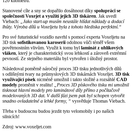
120 kilometrů.
Stanovené cíle a sny se dopařilo dosáhnout díky
spolupráci se
společností Voxejet a využití jejich 3D tiskáren
. Jak uvedl
Viebach:
„Jako start-up musím neustále hlídat náklady a dodací
lhůty. Výroba dílů u Voxeljetu byla z tohoto hlediska perfektní.“
Pro své futuristické vozidlo navrhl s pomocí experta Voxeljetu na
3D tisk
sofistikovanou karoserii
odolnou vůči téměř všem
povětrnostním vlivům. Využit k tomu byl
laminát z uhlíkových
vláken
, který je charakteristický svou lehkostí a zároveň extrémní
pevností. Ze stejného materiálu byl vytvořen i úložný prostor.
Následoval poměrně náročný proces 3D tisku jednotlivých dílů
s odlišnými tvary na průmyslových 3D tiskárnách Voxeljet.
3D tisk
využívající písek
nicméně umožnil i takto složité a rozsáhlé
CAD
modely
proměnit v realitu!
„Proces 3D pískového tisku mi umožnil
tisknout hlavní modely pro laminátové díly přímo z počítačově
modelovaných 3D dat. V další fázi jsem pak byl schopen vytvořit
snadno ovladatelné a lehké formy, “
vysvětluje Thomas Viebach.
Třeba v budoucnu budou jezdit tyto velomobily i po našich
silnicích!
Zdroj: www.voxeljet.com