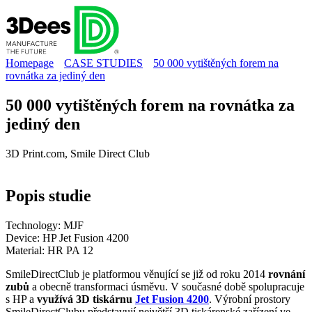
Homepage
CASE STUDIES
50 000 vytištěných forem na
rovnátka za jediný den
50 000 vytištěných forem na rovnátka za
jediný den
3D Print.com, Smile Direct Club
Popis
studie
Technology:
MJF
Device:
HP Jet Fusion 4200
Material:
HR PA 12
SmileDirectClub je platformou věnující se již od roku 2014
rovnání
zubů
a obecně transformaci úsměvu. V současné době spolupracuje
s HP a
využívá 3D tiskárnu
Jet Fusion 4200
. Výrobní prostory
SmileDirectClubu představují největší 3D tiskárenské zařízení ve