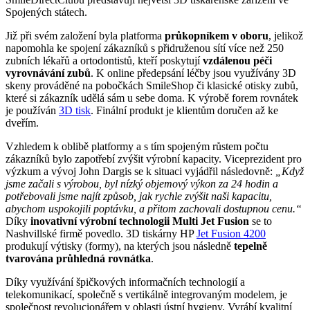
Spojených státech.
Již při svém založení byla platforma
průkopníkem v oboru
, jelikož
napomohla ke spojení zákazníků s přidruženou sítí více než 250
zubních lékařů a ortodontistů, kteří poskytují
vzdálenou péči
vyrovnávání zubů
. K online předepsání léčby jsou využívány 3D
skeny prováděné na pobočkách SmileShop či klasické otisky zubů,
které si zákazník udělá sám u sebe doma. K výrobě forem rovnátek
je používán
3D tisk
. Finální produkt je klientům doručen až ke
dveřím.
Vzhledem k oblibě platformy a s tím spojeným růstem počtu
zákazníků bylo zapotřebí zvýšit výrobní kapacity. Viceprezident pro
výzkum a vývoj John Dargis se k situaci vyjádřil následovně:
„Když
jsme začali s výrobou, byl nízký objemový výkon za 24 hodin a
potřebovali jsme najít způsob, jak rychle zvýšit naši kapacitu,
abychom uspokojili poptávku, a přitom zachovali dostupnou cenu.“
Díky
inovativní výrobní technologii Multi Jet Fusion
se to
Nashvillské firmě povedlo. 3D tiskárny HP
Jet Fusion 4200
produkují výtisky (formy), na kterých jsou následně
tepelně
tvarována průhledná rovnátka
.
Díky využívání špičkových informačních technologií a
telekomunikací, společně s vertikálně integrovaným modelem, je
společnost revolucionářem v oblasti ústní hygieny. Vyrábí kvalitní