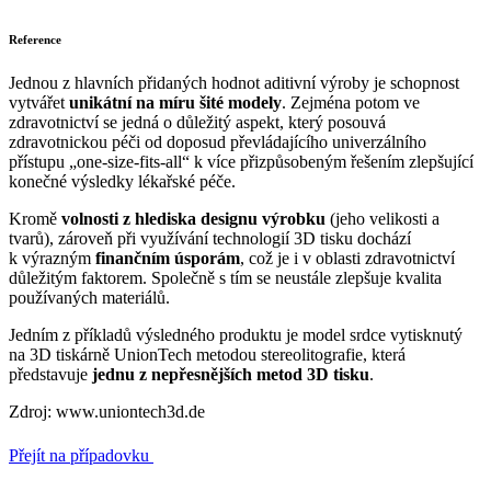
Reference
Jednou z hlavních přidaných hodnot aditivní výroby je schopnost
vytvářet
unikátní na míru šité modely
. Zejména potom ve
zdravotnictví se jedná o důležitý aspekt, který posouvá
zdravotnickou péči od doposud převládajícího univerzálního
přístupu „one-size-fits-all“ k více přizpůsobeným řešením zlepšující
konečné výsledky lékařské péče.
Kromě
volnosti z hlediska designu výrobku
(jeho velikosti a
tvarů), zároveň při využívání technologií 3D tisku dochází
k výrazným
finančním úsporám
, což je i v oblasti zdravotnictví
důležitým faktorem. Společně s tím se neustále zlepšuje kvalita
používaných materiálů.
Jedním z příkladů výsledného produktu je model srdce vytisknutý
na 3D tiskárně UnionTech metodou stereolitografie, která
představuje
jednu z nepřesnějších metod 3D tisku
.
Zdroj: www.uniontech3d.de
Přejít na případovku