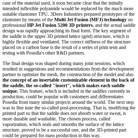
case of the material used, it soon became clear that the initially
intended inflexible polyamide would be replaced by the much more
suitable elastomer TPU. 3Dees Industries prepared prototypes of the
elastomer by means of the
Multi Jet Fusion (MFJ) technology
on
professional
HP Jet Fusion 5200 3D printers
, and the actual saddle
design was rapidly approaching its final form. The key segment of
the saddle is the upper 3D printed lattice (grid) structure, which is
highly flexible and ventilated. The correct stiffness of the structure
placed on a carbon base is the result of a series of print tests and
testing with Posedla's other R&D partners.
The final design was shaped during many joint sessions, which
resulted in suggestions and recommendations from the development
partner to optimize the mesh, the construction of the model and also
the concept of an insertable customizable element in the back of
the saddle, the so-called "insert", which makes each saddle
unique.
This feature, which is included in the saddles currently in
production, could be popular with customers and differentiates
Posedla from many similar projects around the world. The next step
was to fine tune the so-called post-processing. That is, modifying the
printed part so that the saddle does not absorb water or sweat, is
more durable and washable. The chosen process, called
vaporization, which seals and smooths the surface of the lattice
structure, proved to be a successful one, and the 3D-printed part
could be prepared for mass production in this way.