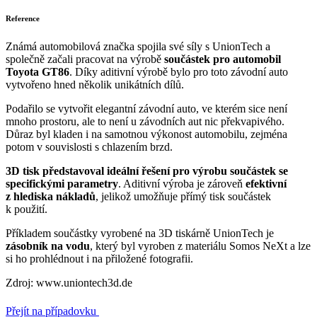
Reference
Známá automobilová značka spojila své síly s UnionTech a
společně začali pracovat na výrobě
součástek pro automobil
Toyota GT86
. Díky aditivní výrobě bylo pro toto závodní auto
vytvořeno hned několik unikátních dílů.
Podařilo se vytvořit elegantní závodní auto, ve kterém sice není
mnoho prostoru, ale to není u závodních aut nic překvapivého.
Důraz byl kladen i na samotnou výkonost automobilu, zejména
potom v souvislosti s chlazením brzd.
3D tisk představoval ideální řešení pro výrobu součástek se
specifickými parametry
. Aditivní výroba je zároveň
efektivní
z hlediska nákladů
, jelikož umožňuje přímý tisk součástek
k použití.
Příkladem součástky vyrobené na 3D tiskárně UnionTech je
zásobník na vodu
, který byl vyroben z materiálu Somos NeXt a lze
si ho prohlédnout i na přiložené fotografii.
Zdroj: www.uniontech3d.de
Přejít na případovku