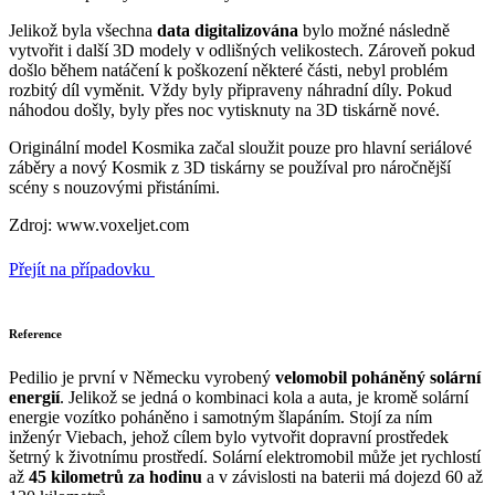
Jelikož byla všechna
data digitalizována
bylo možné následně
vytvořit i další 3D modely v odlišných velikostech. Zároveň pokud
došlo během natáčení k poškození některé části, nebyl problém
rozbitý díl vyměnit. Vždy byly připraveny náhradní díly. Pokud
náhodou došly, byly přes noc vytisknuty na 3D tiskárně nové.
Originální model Kosmika začal sloužit pouze pro hlavní seriálové
záběry a nový Kosmik z 3D tiskárny se používal pro náročnější
scény s nouzovými přistáními.
Zdroj: www.voxeljet.com
Přejít na případovku
Reference
Pedilio je první v Německu vyrobený
velomobil poháněný solární
energií
. Jelikož se jedná o kombinaci kola a auta, je kromě solární
energie vozítko poháněno i samotným šlapáním. Stojí za ním
inženýr Viebach, jehož cílem bylo vytvořit dopravní prostředek
šetrný k životnímu prostředí. Solární elektromobil může jet rychlostí
až
45 kilometrů za hodinu
a v závislosti na baterii má dojezd 60 až