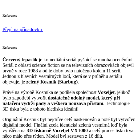
Reference
Přejít na případovku
Reference
Červený trpaslík
je komediální seriál pyšnící se mnoha oceněními.
Seriál z oblasti science fiction se na televizních obrazovkách objevil
prvně v roce 1988 a od té doby bylo natočeno kolem 11 sérií.
Jednou z hlavních vesmírných lodí, která se v průběhu seriálu
objevuje, je
zelený Kosmik (Starbug)
.
Právě na výrobě Kosmika se podílela společnost
Voxeljet
, jelikož
bylo zapotřebí vytvořit
dostatečně odolný model, který při
natáčení vydrží pády a veškerá nouzová přistání
. Technologie
3D tisku byla z tohoto hlediska ideální!
Originální Kosmik byl nejdříve celý naskenován a poté byl vytvořen
digitální model. Finální zcela identická zelená vesmírná loď byla
vytištěna na
3D tiskárně Voxeljet VX1000
a celý proces tisku trval
něco málo přes týden. Model byl sestaven z 16 dílů.