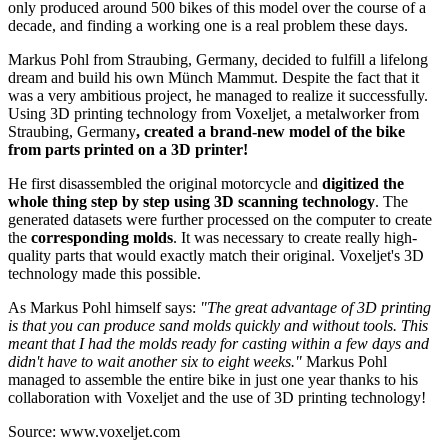
only produced around 500 bikes of this model over the course of a
decade, and finding a working one is a real problem these days.
Markus Pohl from Straubing, Germany, decided to fulfill a lifelong
dream and build his own Münch Mammut. Despite the fact that it
was a very ambitious project, he managed to realize it successfully.
Using 3D printing technology from Voxeljet, a metalworker from
Straubing, Germany
, created a brand-new model of the bike
from parts printed on a 3D printer!
He first disassembled the original motorcycle and
digitized the
whole thing step by step using 3D scanning technology
. The
generated datasets were further processed on the computer to create
the
corresponding molds
. It was necessary to create really high-
quality parts that would exactly match their original. Voxeljet's 3D
technology made this possible.
As Markus Pohl himself says:
"The great advantage of 3D printing
is that you can produce sand molds quickly and without tools. This
meant that I had the molds ready for casting within a few days and
didn't have to wait another six to eight weeks."
Markus Pohl
managed to assemble the entire bike in just one year thanks to his
collaboration with Voxeljet and the use of 3D printing technology!
Source: www.voxeljet.com