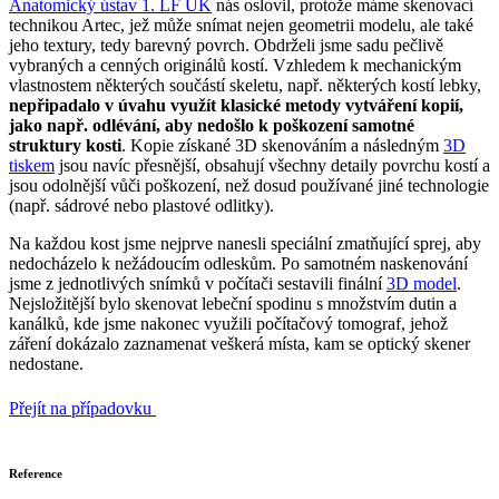
Anatomický ústav 1. LF UK
nás oslovil, protože máme skenovací
technikou Artec, jež může snímat nejen geometrii modelu, ale také
jeho textury, tedy barevný povrch. Obdrželi jsme sadu pečlivě
vybraných a cenných originálů kostí. Vzhledem k mechanickým
vlastnostem některých součástí skeletu, např. některých kostí lebky,
nepřipadalo v úvahu využít klasické metody vytváření kopií,
jako např. odlévání, aby nedošlo k poškození samotné
struktury kosti
. Kopie získané 3D skenováním a následným
3D
tiskem
jsou navíc přesnější, obsahují všechny detaily povrchu kostí a
jsou odolnější vůči poškození, než dosud používané jiné technologie
(např. sádrové nebo plastové odlitky).
Na každou kost jsme nejprve nanesli speciální zmatňující sprej, aby
nedocházelo k nežádoucím odleskům. Po samotném naskenování
jsme z jednotlivých snímků v počítači sestavili finální
3D model
.
Nejsložitější bylo skenovat lebeční spodinu s množstvím dutin a
kanálků, kde jsme nakonec využili počítačový tomograf, jehož
záření dokázalo zaznamenat veškerá místa, kam se optický skener
nedostane.
Přejít na případovku
Reference