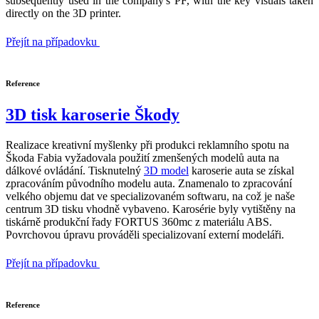
subsequently used in the company's PF, with the key visuals taken
directly on the 3D printer.
Přejít na případovku
Reference
3D tisk karoserie Škody
Realizace kreativní myšlenky při produkci reklamního spotu na
Škoda Fabia vyžadovala použití zmenšených modelů auta na
dálkové ovládání. Tisknutelný
3D model
karoserie auta se získal
zpracováním původního modelu auta. Znamenalo to zpracování
velkého objemu dat ve specializovaném softwaru, na což je naše
centrum 3D tisku vhodně vybaveno. Karosérie byly vytištěny na
tiskárně produkční řady FORTUS 360mc z materiálu ABS.
Povrchovou úpravu prováděli specializovaní externí modeláři.
Přejít na případovku
Reference