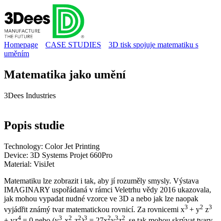
Homepage
CASE STUDIES
3D tisk spojuje matematiku s
uměním
Matematika jako umění
3Dees Industries
Popis
studie
Technology:
Color Jet Printing
Device:
3D Systems Projet 660Pro
Material:
VisiJet
Matematiku lze zobrazit i tak, aby jí rozuměly smysly. Výstava
IMAGINARY uspořádaná v rámci Veletrhu vědy 2016 ukazovala,
jak mohou vypadat nudné vzorce ve 3D a nebo jak lze naopak
3
2
3
vyjádřit známý tvar matematickou rovnicí. Za rovnicemi x
+ y
z
4
3
2
2
3
2
3
2
+ yz
= 0 nebo (y
-x
-z
)
= 27x
y
z
se tak mohou skrývat tvary