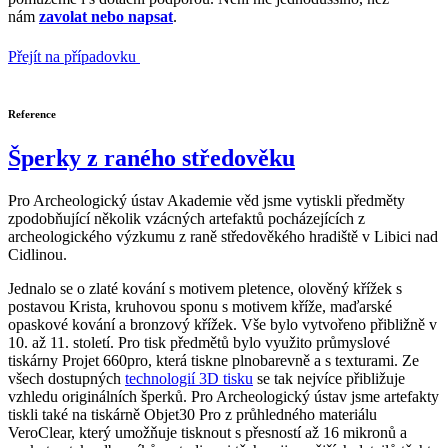
nám
zavolat nebo napsat
.
Přejít na případovku
Reference
Šperky z raného středověku
Pro Archeologický ústav Akademie věd jsme vytiskli předměty
zpodobňující několik vzácných artefaktů pocházejících z
archeologického výzkumu z raně středověkého hradiště v Libici nad
Cidlinou.
Jednalo se o zlaté kování s motivem pletence, olověný křížek s
postavou Krista, kruhovou sponu s motivem kříže, maďarské
opaskové kování a bronzový křížek. Vše bylo vytvořeno přibližně v
10. až 11. století. Pro tisk předmětů bylo využito průmyslové
tiskárny Projet 660pro, která tiskne plnobarevně a s texturami. Ze
všech dostupných
technologií 3D tisku
se tak nejvíce přibližuje
vzhledu originálních šperků. Pro Archeologický ústav jsme artefakty
tiskli také na tiskárně Objet30 Pro z průhledného materiálu
VeroClear, který umožňuje tisknout s přesností až 16 mikronů a