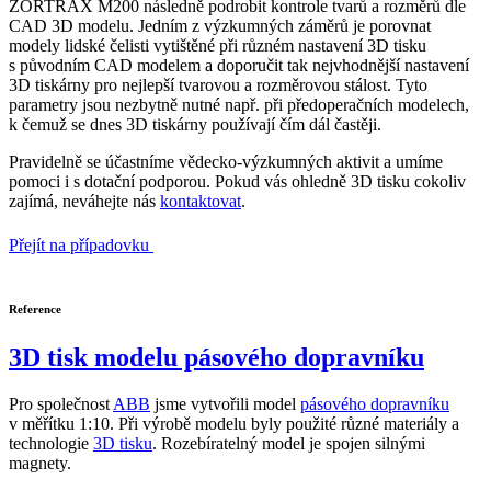
ZORTRAX M200 následně podrobit kontrole tvarů a rozměrů dle
CAD 3D modelu. Jedním z výzkumných záměrů je porovnat
modely lidské čelisti vytištěné při různém nastavení 3D tisku
s původním CAD modelem a doporučit tak nejvhodnější nastavení
3D tiskárny pro nejlepší tvarovou a rozměrovou stálost. Tyto
parametry jsou nezbytně nutné např. při předoperačních modelech,
k čemuž se dnes 3D tiskárny používají čím dál častěji.
Pravidelně se účastníme vědecko-výzkumných aktivit a umíme
pomoci i s dotační podporou. Pokud vás ohledně 3D tisku cokoliv
zajímá, neváhejte nás
kontaktovat
.
Přejít na případovku
Reference
3D tisk modelu pásového dopravníku
Pro společnost
ABB
jsme vytvořili model
pásového dopravníku
v měřítku 1:10. Při výrobě modelu byly použité různé materiály a
technologie
3D tisku
. Rozebíratelný model je spojen silnými
magnety.