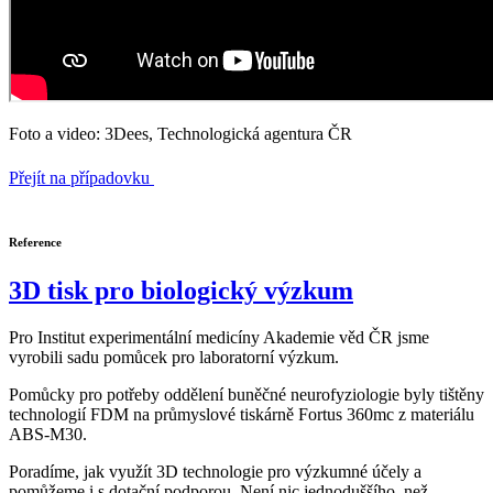
Foto a video: 3Dees, Technologická agentura ČR
Přejít na případovku
Reference
3D tisk pro biologický výzkum
Pro Institut experimentální medicíny Akademie věd ČR jsme
vyrobili sadu pomůcek pro laboratorní výzkum.
Pomůcky pro potřeby oddělení buněčné neurofyziologie byly tištěny
technologií FDM na průmyslové tiskárně Fortus 360mc z materiálu
ABS-M30.
Poradíme, jak využít 3D technologie pro výzkumné účely a
pomůžeme i s dotační podporou. Není nic jednoduššího, než