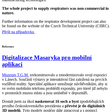
The whole project to supply respirators was non-commercial in
nature.
Further information on the respirator development project can also
be found on the website of the Czech Technical University (CIIRC).
Přejít na případovku
Reference
Digitalizace Masaryka pro mobilní
aplikaci
Muzeum T.G.M.
zrekonstruovalo a zmodernizovalo svoji expozici
v Lánech. Součástí výstavy je interaktivní část založená na prvcích
rozšíření reality. Speciální aplikace umožnuje návštěvníkům, aby si
ve svém mobilním telefonu prohlédli exponáty, pro které již nebylo
v prostorách muzea místo a jsou umístěné v depozitáři.
Dostali jsem za úkol
naskenovat 16 soch a byst
zpodobňujících
prvního československého prezidenta a
převést je do digitálních
3D modelů
. Tyto modely posléze dále zpracovat a s pomocí