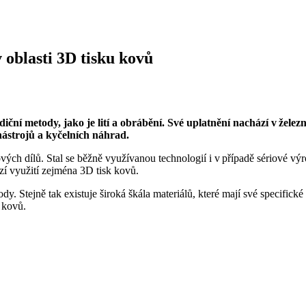
 oblasti 3D tisku kovů
ční metody, jako je lití a obrábění. Své uplatnění nachází v žele
nástrojů a kyčelních náhrad.
ých dílů. Stal se běžně využívanou technologií i v případě sériové výr
ází využití zejména 3D tisk kovů.
dy. Stejně tak existuje široká škála materiálů, které mají své specifick
z kovů.