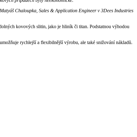
 takových případech byly neekonomické.“
Matyáš Chaloupka, Sales & Application Engineer v 3Dees Industries
dolných kovových slitin, jako je hliník či titan. Podstatnou výhodou
možňuje rychlejší a flexibilnější výrobu, ale také snižování nákladů.