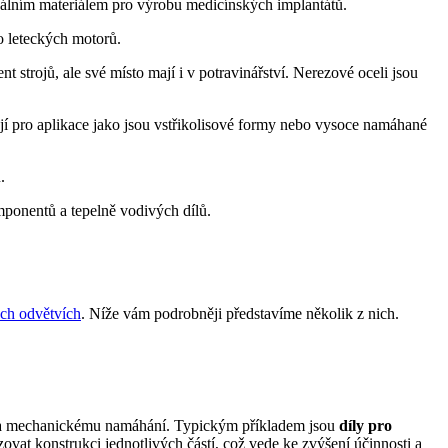
 ideálním materiálem pro výrobu medicínských implantátů.
bo leteckých motorů.
 strojů, ale své místo mají i v potravinářství. Nerezové oceli jsou
ají pro aplikace jako jsou vstřikolisové formy nebo vysoce namáhané
u.
omponentů a tepelně vodivých dílů.
ch odvětvích
. Níže vám podrobněji představíme několik z nich.
ám a mechanickému namáhání. Typickým příkladem jsou
díly pro
zovat konstrukci jednotlivých částí, což vede ke zvýšení účinnosti a