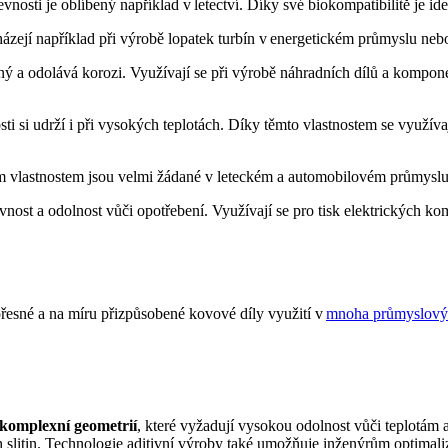
evnosti je oblíbený například v letectví. Díky své biokompatibilitě je
házejí například při výrobě lopatek turbín v energetickém průmyslu ne
ný a odolává korozi. Využívají se při výrobě náhradních dílů a komponent
sti si udrží i při vysokých teplotách. Díky těmto vlastnostem se využív
m vlastnostem jsou velmi žádané v leteckém a automobilovém průmysl
vnost a odolnost vůči opotřebení. Využívají se pro tisk elektrických k
přesné a na míru přizpůsobené kovové díly využití v
mnoha průmyslový
 komplexní geometrií
, které vyžadují vysokou odolnost vůči teplot
ch slitin. Technologie aditivní výroby také umožňuje inženýrům optimali