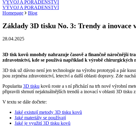
VÝVOJ A PORADENSTVÍ
VÝVOJ A PORADENSTVÍ
Homepage
Blog
Základy 3D tisku No. 3: Trendy a inovace v
28.04.2025
3D tisk kovů mnohdy nahrazuje časově a finančně náročnější tradi
zdravotnictví, kde se používá například k výrobě chirurgických 
3D tisk už dávno není jen technologie na výrobu prototypů a pár kusov
jsou zejména zdravotnictví, letectví a další oblasti dopravy. Zde nach
Popularita
3D tisku
kovů roste a s ní přichází na trh nové výrobní meto
připravili shrnutí nejaktuálnějších trendů a inovací v oblasti 3D tisku 
V textu se dále dočtete:
Jaké existují metody 3D tisku kovů
Jaké materiály se používají
Jaké je využití 3D tisku kovů