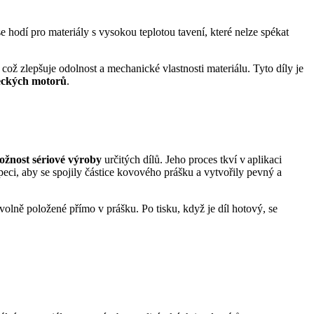
hodí pro materiály s vysokou teplotou tavení, které nelze spékat
ž zlepšuje odolnost a mechanické vlastnosti materiálu. Tyto díly je
eckých motorů
.
ožnost sériové výroby
určitých dílů. Jeho proces tkví v aplikaci
peci, aby se spojily částice kovového prášku a vytvořily pevný a
volně položené přímo v prášku. Po tisku, když je díl hotový, se