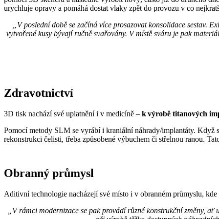
urychluje opravy a pomáhá dostat vlaky zpět do provozu v co nejkrat
„V poslední době se začíná více prosazovat konsolidace sestav. Exi
vytvořené kusy bývají ručně svařovány. V místě sváru je pak materiá
Zdravotnictví
3D tisk nachází své uplatnění i v medicíně –
k výrobě titanových im
Pomocí metody SLM se vyrábí i kraniální náhrady/implantáty. Když se 
rekonstrukci čelisti, třeba způsobené výbuchem či střelnou ranou. Ta
Obranný průmysl
Aditivní technologie nacházejí své místo i v obranném průmyslu, kde 
„V rámci modernizace se pak provádí různé konstrukční změny, ať už j