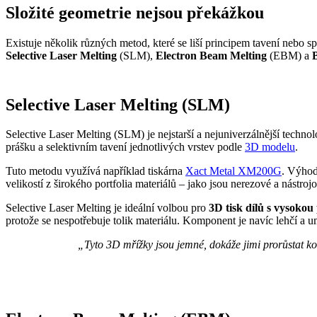
Složité geometrie nejsou překážkou
Existuje několik různých metod, které se liší principem tavení nebo s
Selective Laser Melting
(SLM),
Electron Beam Melting
(EBM) a
B
Selective Laser Melting (SLM)
Selective Laser Melting (SLM) je nejstarší a nejuniverzálnější techno
prášku a selektivním tavení jednotlivých vrstev podle
3D modelu
.
Tuto metodu využívá například tiskárna
Xact Metal XM200G
. Výhod
velikostí z širokého portfolia materiálů – jako jsou nerezové a nástro
Selective Laser Melting je ideální volbou pro
3D tisk dílů s vysokou
protože se nespotřebuje tolik materiálu. Komponent je navíc lehčí a
„Tyto 3D mřížky jsou jemné, dokáže jimi prorůstat ko