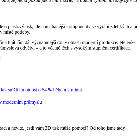
 dílů, zejména pokud jde o malé série. Tradiční výrobní metody by v
jde o plastový tisk, ale namáhanější komponenty se vyrábí z lehkých a o
 v místě potřeby.
ná hrát čím dál významnější roli v oblasti moderní produkce. Nejenže u
růmyslová odvětví – a to včetně těch s vysokým stupněm certifikace.
Jak snížit hmotnost o 54 % během 2 minut
u v moderním průmyslu
kaci a nevíte, jestli vám 3D tisk může pomoci? Od toho jsme tady!