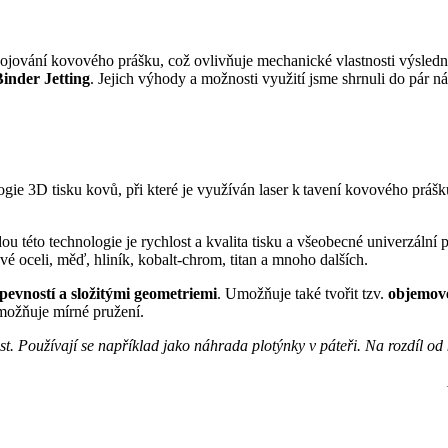
pojování kovového prášku, což ovlivňuje mechanické vlastnosti výsledný
inder Jetting
. Jejich výhody a možnosti využití jsme shrnuli do pár n
logie 3D tisku kovů, při které je využíván laser k tavení kovového prá
ou této technologie je rychlost a kvalita tisku a všeobecné univerzální
jové oceli, měď, hliník, kobalt-chrom, titan a mnoho dalších.
 pevností a složitými geometriemi
. Umožňuje také tvořit tzv.
objemové
 umožňuje mírné pružení.
st. Používají se například jako náhrada plotýnky v páteři. Na rozdíl o