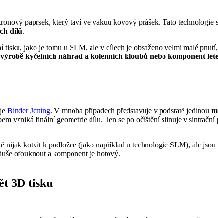
nový paprsek, který taví ve vakuu kovový prášek. Tato technologie se 
ch dílů
.
sku, jako je tomu u SLM, ale v dílech je obsaženo velmi malé pnutí, co
k
výrobě kyčelních náhrad a kolenních kloubů nebo komponent let
 je
Binder Jetting
. V mnoha případech představuje v podstatě jedinou
m
 vzniká finální geometrie dílu. Ten se po očištění slinuje v sintrační 
ě nijak kotvit k podložce (jako například u technologie SLM), ale jsou 
noduše ofouknout a komponent je hotový.
ět 3D tisku