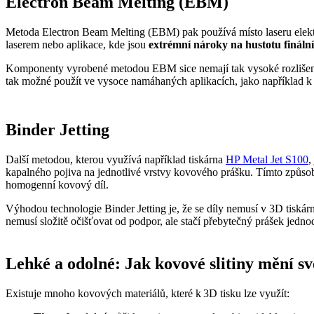
Electron Beam Melting (EBM)
Metoda Electron Beam Melting (EBM) pak používá místo laseru elektro
laserem nebo aplikace, kde jsou
extrémní nároky na hustotu finální
Komponenty vyrobené metodou EBM sice nemají tak vysoké rozlišení ti
tak možné použít ve vysoce namáhaných aplikacích, jako například 
Binder Jetting
Další metodou, kterou využívá například tiskárna
HP Metal Jet S100
,
kapalného pojiva na jednotlivé vrstvy kovového prášku. Tímto způsobem
homogenní kovový díl.
Výhodou technologie Binder Jetting je, že se díly nemusí v 3D tiskárn
nemusí složitě očišťovat od podpor, ale stačí přebytečný prášek jed
Lehké a odolné: Jak kovové slitiny mění sv
Existuje mnoho kovových materiálů, které k 3D tisku lze využít: