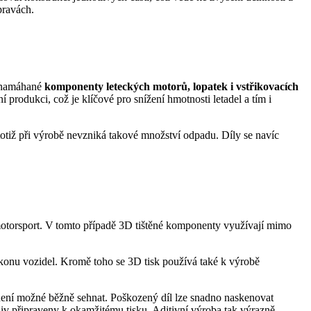
opravách.
e namáhané
komponenty leteckých motorů, lopatek i vstřikovacích
 produkci, což je klíčové pro snížení hmotnosti letadel a tím i
 totiž při výrobě nevzniká takové množství odpadu. Díly se navíc
motorsport. V tomto případě 3D tištěné komponenty využívají mimo
ýkonu vozidel. Kromě toho se 3D tisk používá také k výrobě
iž není možné běžně sehnat. Poškozený díl lze snadno naskenovat
iv připraveny k okamžitému tisku. Aditivní výroba tak výrazně