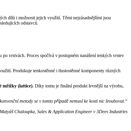
ch dílů i možnosti jejich využití. Těmi nejzásadnějšími jsou
ásledujících odstavců.
šku po vrstvách. Proces spočívá v postupném nanášení tenkých vrstev
 použití. Produkuje tenkostěnné i tlustostěnné komponenty různých
 mřížky (lattice)
. Díky tomu je finální produkt levnější na výrobu,
d konvenční metody se v tomto případě nemusí ke kosti nic šroubovat.“
Matyáš Chaloupka, Sales & Application Engineer v 3Dees Industries