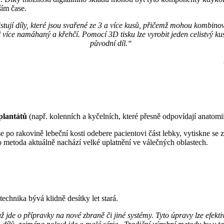
ším čase.
stují díly, které jsou svařené ze 3 a více kusů, přičemž mohou kombinova
l více namáhaný a křehčí. Pomocí 3D tisku lze vyrobit jeden celistvý 
původní díl.“
plantátů
(např. kolenních a kyčelních, které přesně odpovídají anatomii 
po rakovině lebeční kosti odebere pacientovi část lebky, vytiskne se z
to metoda aktuálně nachází velké uplatnění ve válečných oblastech.
technika bývá klidně desítky let stará.
de o přípravky na nové zbraně či jiné systémy. Tyto úpravy lze efektiv