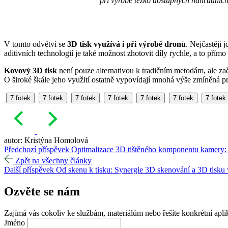
při výrobě těžko dostupných náhradních
V tomto odvětví se
3D tisk využívá i při výrobě dronů
. Nejčastěji 
aditivních technologií je také možnost zhotovit díly rychle, a to přímo
Kovový 3D tisk
není pouze alternativou k tradičním metodám, ale začí
O široké škále jeho využití ostatně vypovídají mnohá výše zmíněná p
7 fotek
7 fotek
7 fotek
7 fotek
7 fotek
7 fotek
7 fotek
autor: Kristýna Homolová
Předchozí příspěvek
Optimalizace 3D tištěného komponentu kamery: 
Zpět na všechny články
Další příspěvek
Od skenu k tisku: Synergie 3D skenování a 3D tisk
Ozvěte se
nám
Zajímá vás cokoliv ke službám, materiálům nebo řešíte konkrétní apli
Jméno