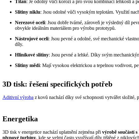
Titan
: Je odolný vůči korozi a pro svou kombinaci lehkosti a p
Slitiny niklu
: Jsou odolné vůči vysokým teplotám. Využití nac
Nerezové oceli
: Jsou dobře tvárné, zároveň je výsledný díl pev
obvykle ideálním materiálem pro výrobu prototypů.
Nástrojové oceli
: Jsou pevné a odolné, své mechanické vlastno
díly.
Hliníkové slitiny
: Jsou pevné a lehké. Díky svým mechanický
Slitiny mědi
: Mají vysokou elektrickou a tepelnou vodivost, pe
3D tisk: řešení specifických potřeb
Aditivní výroba
z kovů nachází díky své schopnosti vytvářet složité, 
Energetika
3D tisk v energetice nachází uplatnění zejména při
výrobě součástí s
plynové turbíny
, kde se velmi často využívají díly tištěné z niklový