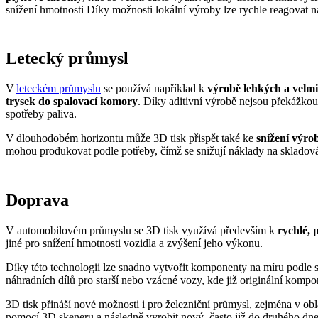
snížení hmotnosti Díky možnosti lokální výroby lze rychle reagovat n
Letecký průmysl
V
leteckém průmyslu
se používá například k
výrobě lehkých a velmi
trysek do spalovací komory
. Díky aditivní výrobě nejsou překážkou 
spotřeby paliva.
V dlouhodobém horizontu může 3D tisk přispět také ke
snížení výro
mohou produkovat podle potřeby, čímž se snižují náklady na sklado
Doprava
V automobilovém průmyslu se 3D tisk využívá především k
rychlé, 
jiné pro snížení hmotnosti vozidla a zvýšení jeho výkonu.
Díky této technologii lze snadno vytvořit komponenty na míru podle 
náhradních dílů pro starší nebo vzácné vozy, kde již originální kom
3D tisk přináší nové možnosti i pro železniční průmysl, zejména v obl
pomocí 3D skeneru a následně vyrobit nový, často již do druhého dn