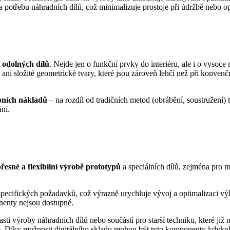
a potřebu náhradních dílů, což minimalizuje prostoje při údržbě nebo 
 odolných dílů
. Nejde jen o funkční prvky do interiéru, ale i o vysoc
ani složité geometrické tvary, které jsou zároveň lehčí než při konvenční
bních nákladů
– na rozdíl od tradičních metod (obrábění, soustružení)
vání.
přesné a flexibilní výrobě prototypů
a speciálních dílů, zejména pro 
specifických požadavků, což výrazně urychluje vývoj a optimalizaci v
ponenty nejsou dostupné.
asti výroby náhradních dílů nebo součástí pro starší techniku, které j
e. Díky možnosti digitálního skladu mohou být tyto komponenty kdykol