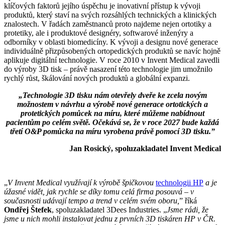
klíčových faktorů jejího úspěchu je inovativní přístup k vývoji
produktů, který staví na svých rozsáhlých technických a klinických
znalostech. V řadách zaměstnanců proto najdeme nejen ortotiky a
protetiky, ale i produktové designéry, softwarové inženýry a
odborníky v oblasti biomedicíny. K vývoji a designu nové generace
individuálně přizpůsobených ortopedických produktů se navíc hojně
aplikuje digitální technologie. V roce 2010 v Invent Medical zavedli
do výroby 3D tisk – právě nasazení této technologie jim umožnilo
rychlý růst, škálování nových produktů a globální expanzi.
„
Technologie 3D tisku nám otevřely dveře ke zcela novým
možnostem v návrhu a výrobě nové generace ortotických a
protetických pomůcek na míru, které můžeme nabídnout
pacientům po celém světě. Očekává se, že v roce 2027 bude každá
třetí O&P pomůcka na míru vyrobena právě pomocí 3D tisku.
”
Jan Rosický, spoluzakladatel Invent Medical
„
V Invent Medical využívají k výrobě špičkovou
technologii HP
a je
úžasné vidět, jak rychle se díky tomu celá firma posouvá – v
současnosti udávají tempo a trend v celém svém oboru,
” říká
Ondřej Štefek
, spoluzakladatel 3Dees Industries. „
Jsme rádi, že
jsme u nich mohli instalovat jednu z prvních 3D tiskáren HP v ČR.