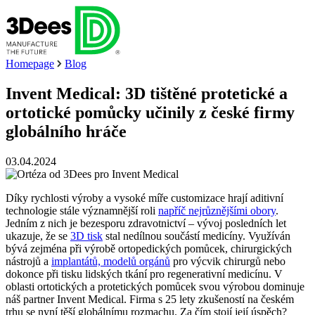
Homepage
Blog
Invent Medical: 3D tištěné protetické a
ortotické pomůcky učinily z české firmy
globálního hráče
03.04.2024
Díky rychlosti výroby a vysoké míře customizace hrají aditivní
technologie stále významnější roli
napříč nejrůznějšími obory
.
Jedním z nich je bezesporu zdravotnictví – vývoj posledních let
ukazuje, že se
3D tisk
stal nedílnou součástí medicíny. Využíván
bývá zejména při výrobě ortopedických pomůcek, chirurgických
nástrojů a
implantátů, modelů orgánů
pro výcvik chirurgů nebo
dokonce při tisku lidských tkání pro regenerativní medicínu. V
oblasti ortotických a protetických pomůcek svou výrobou dominuje
náš partner Invent Medical. Firma s 25 lety zkušeností na českém
trhu se nyní těší globálnímu rozmachu. Za čím stojí její úspěch?