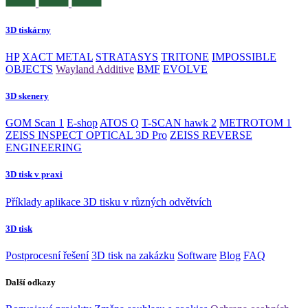
3D tiskárny
HP
XACT METAL
STRATASYS
TRITONE
IMPOSSIBLE
OBJECTS
Wayland Additive
BMF
EVOLVE
3D skenery
GOM Scan 1
E-shop
ATOS Q
T-SCAN hawk 2
METROTOM 1
ZEISS INSPECT OPTICAL 3D Pro
ZEISS REVERSE
ENGINEERING
3D tisk v praxi
Příklady aplikace 3D tisku v různých odvětvích
3D tisk
Postprocesní řešení
3D tisk na zakázku
Software
Blog
FAQ
Další odkazy