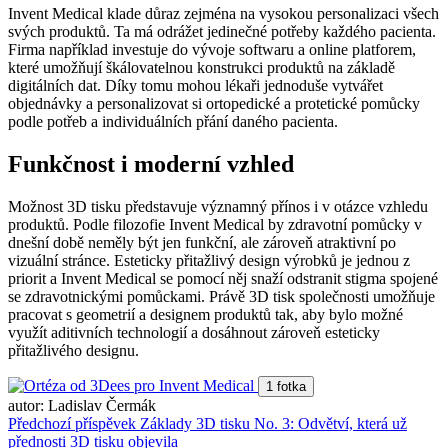
Invent Medical klade důraz zejména na vysokou personalizaci všech
svých produktů. Ta má odrážet jedinečné potřeby každého pacienta.
Firma například investuje do vývoje softwaru a online platforem,
které umožňují škálovatelnou konstrukci produktů na základě
digitálních dat. Díky tomu mohou lékaři jednoduše vytvářet
objednávky a personalizovat si ortopedické a protetické pomůcky
podle potřeb a individuálních přání daného pacienta.
Funkčnost i moderní vzhled
Možnost 3D tisku představuje významný přínos i v otázce vzhledu
produktů. Podle filozofie Invent Medical by zdravotní pomůcky v
dnešní době neměly být jen funkční, ale zároveň atraktivní po
vizuální stránce. Esteticky přitažlivý design výrobků je jednou z
priorit a Invent Medical se pomocí něj snaží odstranit stigma spojené
se zdravotnickými pomůckami. Právě 3D tisk společnosti umožňuje
pracovat s geometrií a designem produktů tak, aby bylo možné
využít aditivních technologií a dosáhnout zároveň esteticky
přitažlivého designu.
1 fotka
autor: Ladislav Čermák
Předchozí příspěvek
Základy 3D tisku No. 3: Odvětví, která už
přednosti 3D tisku objevila