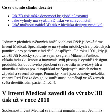
Co se v tomto článku dozví
te?
Jak 3D tisk může dopomoci ke globální expanzi
Jaké výhody má využití 3D tisku ve zdravotnictví
Jaké možnosti nabízí 3D tisk z hlediska designu produktů
Jedním z předních světových hráčů v oblasti O&P je česká firma
Invent Medical. Specializuje se na výrobu ortotických a protetických
pomůcek pro pacienty z řad dětí i dospělých. Od roku 1991, kdy ji
založil Jiří Rosický spolu se svým švagrem Milanem Pustkou,
získala řadu zkušeností a inovovala svůj přístup k výrobě i designu
produktů. Za dobu svého působení se rozrostla na světový trh a
ukotvila si silnou pozici například ve Spojených státech nebo v
západní a severní Evropě. Pomůcky, které jsou oceněny několika
cenami Red Dot za design, v současnosti pomáhají ve 45 zemích
světa desetitisícům pacientů ročně.
V Invent Medical zavedli do výroby 3D
tisk už v roce 2010
Společnost Invent Medical se řídí misí pomáhat lidem. Jedním z