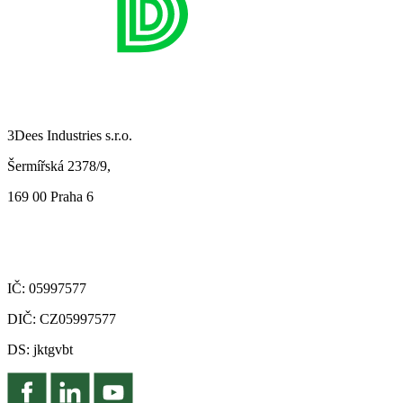
3Dees Industries s.r.o.
Šermířská 2378/9,
169 00 Praha 6
IČ: 05997577
DIČ: CZ05997577
DS: jktgvbt