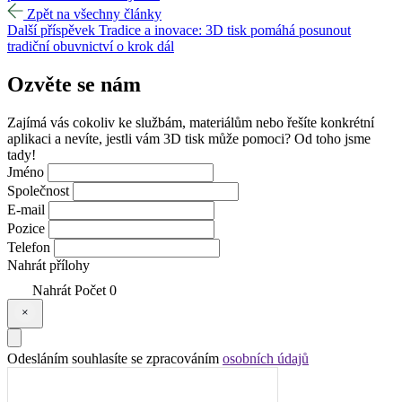
Zpět na všechny články
Další příspěvek
Tradice a inovace: 3D tisk pomáhá posunout
tradiční obuvnictví o krok dál
Ozvěte se
nám
Zajímá vás cokoliv ke službám, materiálům nebo řešíte konkrétní
aplikaci a nevíte, jestli vám 3D tisk může pomoci? Od toho jsme
tady!
Jméno
Společnost
E-mail
Pozice
Telefon
Nahrát přílohy
Nahrát
Počet
0
Odesláním souhlasíte se zpracováním
osobních údajů