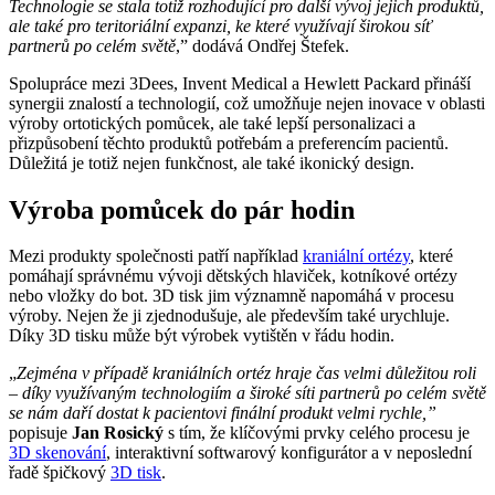
Technologie se stala totiž rozhodující pro další vývoj jejich produktů,
ale také pro teritoriální expanzi, ke které využívají širokou síť
partnerů po celém světě
,” dodává Ondřej Štefek.
Spolupráce mezi 3Dees, Invent Medical a Hewlett Packard přináší
synergii znalostí a technologií, což umožňuje nejen inovace v oblasti
výroby ortotických pomůcek, ale také lepší personalizaci a
přizpůsobení těchto produktů potřebám a preferencím pacientů.
Důležitá je totiž nejen funkčnost, ale také ikonický design.
Výroba pomůcek do pár hodin
Mezi produkty společnosti patří například
kraniální ortézy
, které
pomáhají správnému vývoji dětských hlaviček, kotníkové ortézy
nebo vložky do bot. 3D tisk jim významně napomáhá v procesu
výroby. Nejen že ji zjednodušuje, ale především také urychluje.
Díky 3D tisku může být výrobek vytištěn v řádu hodin.
„
Zejména v případě kraniálních ortéz hraje čas velmi důležitou roli
– díky využívaným technologiím a široké síti partnerů po celém světě
se nám daří dostat k pacientovi finální produkt velmi rychle,”
popisuje
Jan Rosický
s tím, že klíčovými prvky celého procesu je
3D skenování
, interaktivní softwarový konfigurátor a v neposlední
řadě špičkový
3D tisk
.