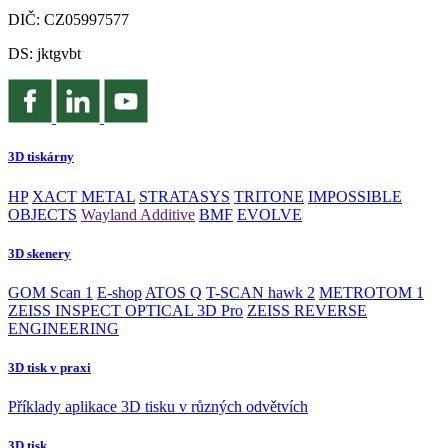
DIČ: CZ05997577
DS: jktgvbt
3D tiskárny
HP
XACT METAL
STRATASYS
TRITONE
IMPOSSIBLE
OBJECTS
Wayland Additive
BMF
EVOLVE
3D skenery
GOM Scan 1
E-shop
ATOS Q
T-SCAN hawk 2
METROTOM 1
ZEISS INSPECT OPTICAL 3D Pro
ZEISS REVERSE
ENGINEERING
3D tisk v praxi
Příklady aplikace 3D tisku v různých odvětvích
3D tisk