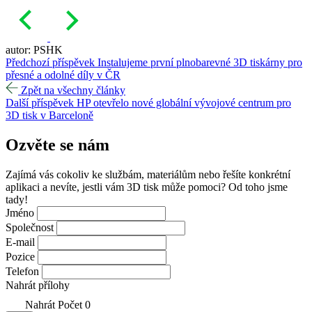
autor: PSHK
Předchozí příspěvek
Instalujeme první plnobarevné 3D tiskárny pro
přesné a odolné díly v ČR
Zpět na všechny články
Další příspěvek
HP otevřelo nové globální vývojové centrum pro
3D tisk v Barceloně
Ozvěte se
nám
Zajímá vás cokoliv ke službám, materiálům nebo řešíte konkrétní
aplikaci a nevíte, jestli vám 3D tisk může pomoci? Od toho jsme
tady!
Jméno
Společnost
E-mail
Pozice
Telefon
Nahrát přílohy
Nahrát
Počet
0