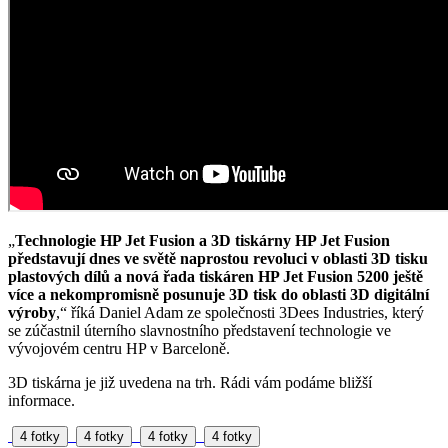
„
Technologie HP Jet Fusion a 3D tiskárny HP Jet Fusion
představují dnes ve světě naprostou revoluci v oblasti 3D tisku
plastových dílů a nová řada tiskáren HP Jet Fusion 5200 ještě
více a nekompromisně posunuje 3D tisk do oblasti 3D digitální
výroby
,“ říká Daniel Adam ze společnosti 3Dees Industries, který
se zúčastnil úterního slavnostního představení technologie ve
vývojovém centru HP v Barceloně.
3D tiskárna je již uvedena na trh. Rádi vám podáme bližší
informace.
4 fotky
4 fotky
4 fotky
4 fotky