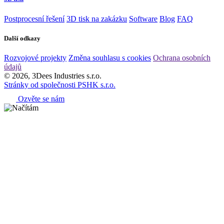
Postprocesní řešení
3D tisk na zakázku
Software
Blog
FAQ
Další odkazy
Rozvojové projekty
Změna souhlasu s cookies
Ochrana osobních
údajů
© 2026, 3Dees Industries s.r.o.
Stránky od společnosti PSHK s.r.o.
Ozvěte se nám