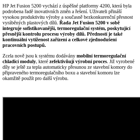
HP Jet Fusion 5200 vychází z úspěšné platformy 4200, která byla
podrobena řadě inovativních změn a řešení. Uživateli přináší
vysokou produktivitu výroby a současně bezkonkurenční přesnost
vyráběných plastových dílů.
Řada Jet Fusion 5200 v sobě
integruje sofistikovanější, termoregulační systém, poskytující
přesnější kontrolu procesu výroby dílů. Předností je také
kontinuální vytíženost zařízení a celkové zjednodušení
pracovních postupů.
Zcela nově jsou k systému dodávány
mobilní termoregulační
chladicí moduly
, které
zefektivňují výrobní proces
. Již vyrobené
díly se ještě za tepla automaticky přesunou ze stavební komory do
připraveného termoregulačního boxu a stavební komoru lze
okamžitě použít pro další výrobu.