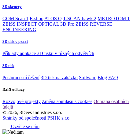
3D skenery
GOM Scan 1
E-shop
ATOS Q
T-SCAN hawk 2
METROTOM 1
ZEISS INSPECT OPTICAL 3D Pro
ZEISS REVERSE
ENGINEERING
3D tisk v praxi
Příklady aplikace 3D tisku v různých odvětvích
3D tisk
Postprocesní řešení
3D tisk na zakázku
Software
Blog
FAQ
Další odkazy
Rozvojové projekty
Změna souhlasu s cookies
Ochrana osobních
údajů
© 2026, 3Dees Industries s.r.o.
Stránky od společnosti PSHK s.r.o.
Ozvěte se nám