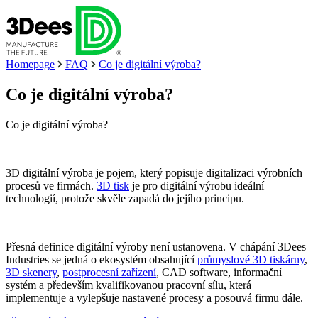
Homepage
FAQ
Co je digitální výroba?
Co je digitální výroba?
Co je digitální výroba?
3D digitální výroba je pojem, který popisuje digitalizaci výrobních
procesů ve firmách.
3D tisk
je pro digitální výrobu ideální
technologií, protože skvěle zapadá do jejího principu.
Přesná definice digitální výroby není ustanovena. V chápání 3Dees
Industries se jedná o ekosystém obsahující
průmyslové 3D tiskárny
,
3D skenery
,
postprocesní zařízení
, CAD software, informační
systém a především kvalifikovanou pracovní sílu, která
implementuje a vylepšuje nastavené procesy a posouvá firmu dále.