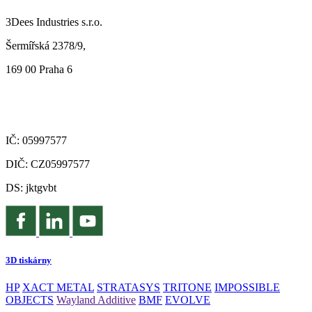
3Dees Industries s.r.o.
Šermířská 2378/9,
169 00 Praha 6
IČ: 05997577
DIČ: CZ05997577
DS: jktgvbt
3D tiskárny
HP
XACT METAL
STRATASYS
TRITONE
IMPOSSIBLE
OBJECTS
Wayland Additive
BMF
EVOLVE