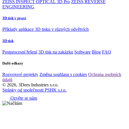
ZEISS INSPECT OPTICAL 3D Pro
ZEISS REVERSE
ENGINEERING
3D tisk v praxi
Příklady aplikace 3D tisku v různých odvětvích
3D tisk
Postprocesní řešení
3D tisk na zakázku
Software
Blog
FAQ
Další odkazy
Rozvojové projekty
Změna souhlasu s cookies
Ochrana osobních
údajů
© 2026, 3Dees Industries s.r.o.
Stránky od společnosti PSHK s.r.o.
Ozvěte se nám