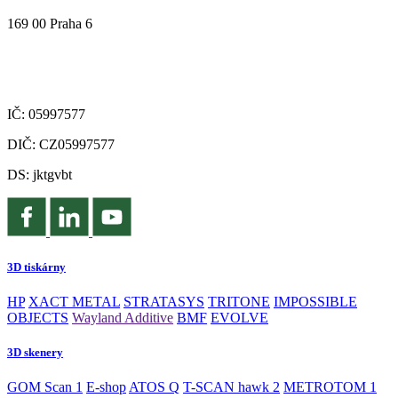
169 00 Praha 6
IČ: 05997577
DIČ: CZ05997577
DS: jktgvbt
3D tiskárny
HP
XACT METAL
STRATASYS
TRITONE
IMPOSSIBLE
OBJECTS
Wayland Additive
BMF
EVOLVE
3D skenery
GOM Scan 1
E-shop
ATOS Q
T-SCAN hawk 2
METROTOM 1