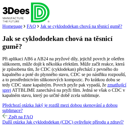
Homepage
FAQ
Jak se cyklododekan chová na těsnicí gumě?
Jak se cyklododekan chová na těsnicí
gumě?
Při aplikaci AB6 a AB24 na pryžové díly, jejichž povrch je ošetřen
silikonem, může dojít k několika efektům. Může začít reakce, která
je způsobena tím, že CDC (cyklodekan) přechází z pevného do
kapalného a poté do plynného stavu, CDC se po nástřiku rozpouští,
a to prostřednictvím silikonových kompozic. Po krátkou dobu se
tedy CDC stane kapalným. Povrch pryže pak vypadá, že
zmatňující
sprej
ATTBLIME zanechává na pryži film. Jedná se však o CDC v
kapalném stavu, který po určité době zcela sublimuje.
Předchozí otázka
Jaký je rozdíl mezi dobou skenování a dobou
sublimace?
Zpět na FAQ
Další otázka
Jak cyklododekan (CDC) ovlivňuje přírodu a zdraví?