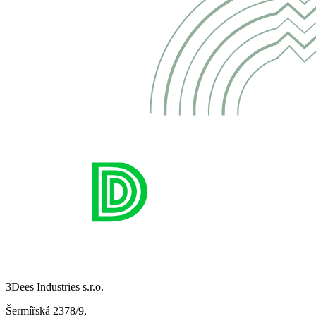
3Dees Industries s.r.o.
Šermířská 2378/9,