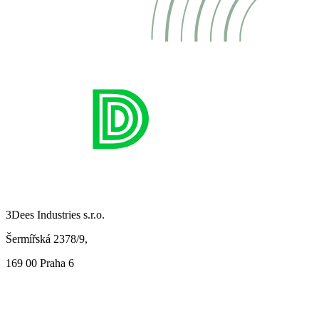
3Dees Industries s.r.o.
Šermířská 2378/9,
169 00 Praha 6