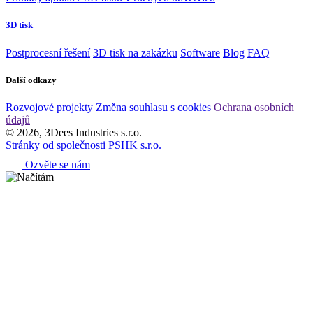
3D tisk
Postprocesní řešení
3D tisk na zakázku
Software
Blog
FAQ
Další odkazy
Rozvojové projekty
Změna souhlasu s cookies
Ochrana osobních
údajů
© 2026, 3Dees Industries s.r.o.
Stránky od společnosti PSHK s.r.o.
Ozvěte se nám