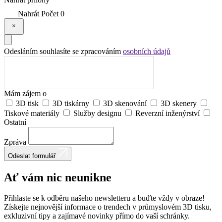
Nahrát
Počet
0
Odesláním souhlasíte se zpracováním
osobních údajů
Mám zájem o
3D tisk
3D tiskárny
3D skenování
3D skenery
Tiskové materiály
Služby designu
Reverzní inženýrství
Ostatní
Zpráva
Odeslat formulář
Ať vám nic
neunikne
Přihlaste se k odběru našeho newsletteru a buďte vždy v obraze!
Získejte nejnovější informace o trendech v průmyslovém 3D tisku,
exkluzivní tipy a zajímavé novinky přímo do vaší schránky.