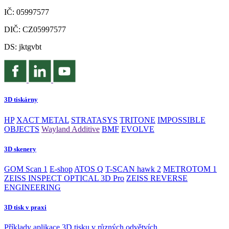
IČ: 05997577
DIČ: CZ05997577
DS: jktgvbt
3D tiskárny
HP
XACT METAL
STRATASYS
TRITONE
IMPOSSIBLE
OBJECTS
Wayland Additive
BMF
EVOLVE
3D skenery
GOM Scan 1
E-shop
ATOS Q
T-SCAN hawk 2
METROTOM 1
ZEISS INSPECT OPTICAL 3D Pro
ZEISS REVERSE
ENGINEERING
3D tisk v praxi
Příklady aplikace 3D tisku v různých odvětvích