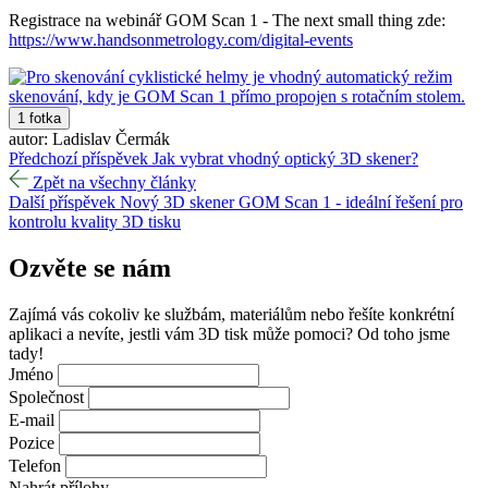
Registrace na webinář GOM Scan 1 - The next small thing zde:
https://www.handsonmetrology.com/digital-events
1 fotka
autor: Ladislav Čermák
Předchozí příspěvek
Jak vybrat vhodný optický 3D skener?
Zpět na všechny články
Další příspěvek
Nový 3D skener GOM Scan 1 - ideální řešení pro
kontrolu kvality 3D tisku
Ozvěte se
nám
Zajímá vás cokoliv ke službám, materiálům nebo řešíte konkrétní
aplikaci a nevíte, jestli vám 3D tisk může pomoci? Od toho jsme
tady!
Jméno
Společnost
E-mail
Pozice
Telefon
Nahrát přílohy