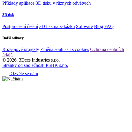
Příklady aplikace 3D tisku v různých odvětvích
3D tisk
Postprocesní řešení
3D tisk na zakázku
Software
Blog
FAQ
Další odkazy
Rozvojové projekty
Změna souhlasu s cookies
Ochrana osobních
údajů
© 2026, 3Dees Industries s.r.o.
Stránky od společnosti PSHK s.r.o.
Ozvěte se nám