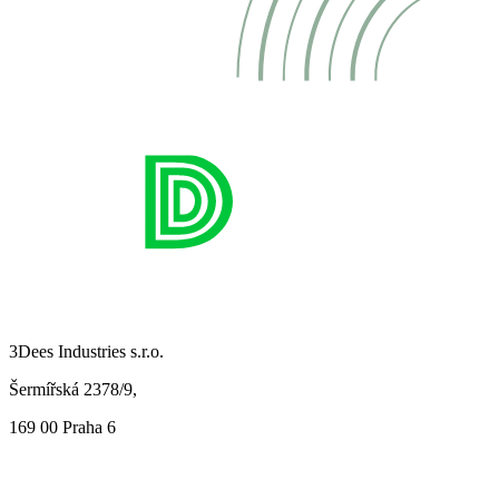
3Dees Industries s.r.o.
Šermířská 2378/9,
169 00 Praha 6