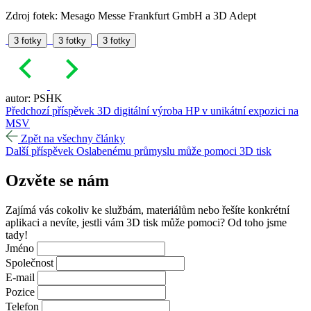
Zdroj fotek: Mesago Messe Frankfurt GmbH a 3D Adept
3 fotky
3 fotky
3 fotky
autor: PSHK
Předchozí příspěvek
3D digitální výroba HP v unikátní expozici na
MSV
Zpět na všechny články
Další příspěvek
Oslabenému průmyslu může pomoci 3D tisk
Ozvěte se
nám
Zajímá vás cokoliv ke službám, materiálům nebo řešíte konkrétní
aplikaci a nevíte, jestli vám 3D tisk může pomoci? Od toho jsme
tady!
Jméno
Společnost
E-mail
Pozice
Telefon