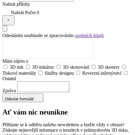
Nahrát přílohy
Nahrát
Počet
0
Odesláním souhlasíte se zpracováním
osobních údajů
Mám zájem o
3D tisk
3D tiskárny
3D skenování
3D skenery
Tiskové materiály
Služby designu
Reverzní inženýrství
Ostatní
Zpráva
Odeslat formulář
Ať vám nic
neunikne
Přihlaste se k odběru našeho newsletteru a buďte vždy v obraze!
Získejte nejnovější informace o trendech v průmyslovém 3D tisku,