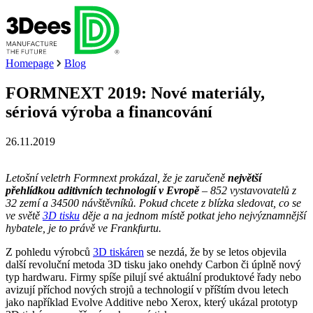
Homepage
Blog
FORMNEXT 2019: Nové materiály,
sériová výroba a financování
26.11.2019
Letošní veletrh Formnext prokázal, že je zaručeně
největší
přehlídkou aditivních technologií v Evropě
– 852 vystavovatelů z
32 zemí a 34500 návštěvníků. Pokud chcete z blízka sledovat, co se
ve světě
3D tisku
děje a na jednom místě potkat jeho nejvýznamnější
hybatele, je to právě ve Frankfurtu.
Z pohledu výrobců
3D tiskáren
se nezdá, že by se letos objevila
další revoluční metoda 3D tisku jako onehdy Carbon či úplně nový
typ hardwaru. Firmy spíše pilují své aktuální produktové řady nebo
avizují příchod nových strojů a technologií v příštím dvou letech
jako například Evolve Additive nebo Xerox, který ukázal prototyp