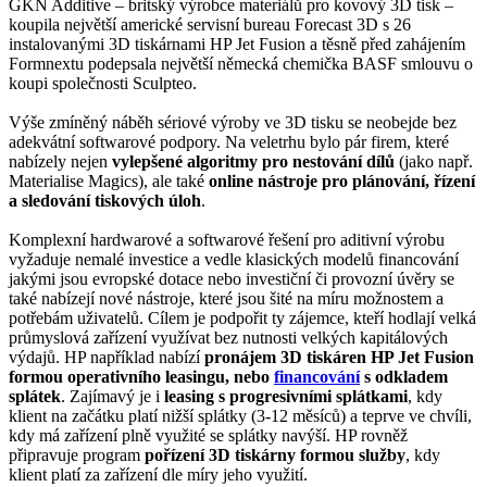
GKN Additive – britský výrobce materiálů pro kovový 3D tisk –
koupila největší americké servisní bureau Forecast 3D s 26
instalovanými 3D tiskárnami HP Jet Fusion a těsně před zahájením
Formnextu podepsala největší německá chemička BASF smlouvu o
koupi společnosti Sculpteo.
Výše zmíněný náběh sériové výroby ve 3D tisku se neobejde bez
adekvátní softwarové podpory. Na veletrhu bylo pár firem, které
nabízely nejen
vylepšené algoritmy pro nestování dílů
(jako např.
Materialise Magics), ale také
online nástroje pro plánování, řízení
a sledování tiskových úloh
.
Komplexní hardwarové a softwarové řešení pro aditivní výrobu
vyžaduje nemalé investice a vedle klasických modelů financování
jakými jsou evropské dotace nebo investiční či provozní úvěry se
také nabízejí nové nástroje, které jsou šité na míru možnostem a
potřebám uživatelů. Cílem je podpořit ty zájemce, kteří hodlají velká
průmyslová zařízení využívat bez nutnosti velkých kapitálových
výdajů. HP například nabízí
pronájem 3D tiskáren HP Jet Fusion
formou operativního leasingu, nebo
financování
s odkladem
splátek
. Zajímavý je i
leasing s progresivními splátkami
, kdy
klient na začátku platí nižší splátky (3-12 měsíců) a teprve ve chvíli,
kdy má zařízení plně využité se splátky navýší. HP rovněž
připravuje program
pořízení 3D tiskárny formou služby
, kdy
klient platí za zařízení dle míry jeho využití.