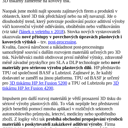
3D tiskárny zaměřené na kovový tisk.
Naopak jsme mohli najít spoustu zajímavých firem a produktů v
oblastech, které 3D tisk předcházejí nebo na něj navazují. Jde o
dlouhodobý trend, který potvrzuje posilování pozice aditivní výroby
vůči konvenční výrobě odléváním, obráběním nebo vstřikováním
(viz také
článek o veletrhu v 2018
). Stovka nových vystavovatelů
ukazovala
nové přístupy v povrchových úpravách plastových i
kovových výtisků
– tzv.
post-processing
.
Kvalita, časová náročnost a nákladnost post-processingu
samozřejmě souvisí s dalším rozvojem materiálů určených pro 3D
tisk. Návštěvníci mohli obdivovat první měděné výtisky, zdravotně
méně závadné pryskyřice pro SLA a DLP technologie nebo
nové
materiály pro sériovou výrobu plastových dílů
. HP představilo
TPU od společností BASF a Lubrizol. Zajímavé je, že každý
dodavatel se zaměří na jinou platformu. TPU od BASF je určený
pro
3D tiskárnu HP Jet Fusion 5200
a TPU od Lubrizolu pro
3D
tiskárnu HP Jet Fusion 4200
.
Impulsem pro další rozvoj materiálů je větší prosazení 3D tisku do
sériové výroby plastových dílů. To však nepůjde bez představení
jejích benefitů pomocí mnoha aplikací v rozličných sektorech
automobilového průmyslu, letectví, medicíny nebo spotřebního
zboží. Z logiky věci tak
probíhá obchodní propojování výrobců
materiálů s poskytovateli zakázkové aditivní výroby
. Firma