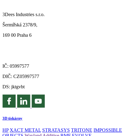
3Dees Industries s.r.o.
Šermířská 2378/9,
169 00 Praha 6
IČ: 05997577
DIČ: CZ05997577
DS: jktgvbt
3D tiskárny
HP
XACT METAL
STRATASYS
TRITONE
IMPOSSIBLE
OBJECTS
Wayland Additive
BMF
EVOLVE