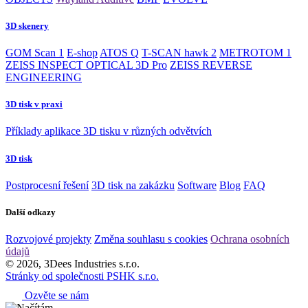
3D skenery
GOM Scan 1
E-shop
ATOS Q
T-SCAN hawk 2
METROTOM 1
ZEISS INSPECT OPTICAL 3D Pro
ZEISS REVERSE
ENGINEERING
3D tisk v praxi
Příklady aplikace 3D tisku v různých odvětvích
3D tisk
Postprocesní řešení
3D tisk na zakázku
Software
Blog
FAQ
Další odkazy
Rozvojové projekty
Změna souhlasu s cookies
Ochrana osobních
údajů
© 2026, 3Dees Industries s.r.o.
Stránky od společnosti PSHK s.r.o.
Ozvěte se nám