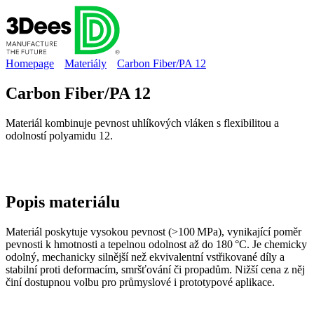
Homepage
Materiály
Carbon Fiber/PA 12
Carbon Fiber/PA 12
Materiál kombinuje pevnost uhlíkových vláken s flexibilitou a
odolností polyamidu 12.
Popis
materiálu
Materiál poskytuje vysokou pevnost (>100 MPa), vynikající poměr
pevnosti k hmotnosti a tepelnou odolnost až do 180 °C. Je chemicky
odolný, mechanicky silnější než ekvivalentní vstřikované díly a
stabilní proti deformacím, smršťování či propadům. Nižší cena z něj
činí dostupnou volbu pro průmyslové i prototypové aplikace.