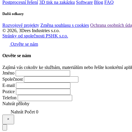
Postprocesní řešení
3D tisk na zakázku
Software
Blog
FAQ
Další odkazy
Rozvojové projekty
Změna souhlasu s cookies
Ochrana osobních úda
© 2026, 3Dees Industries s.r.o.
Stránky od společnosti PSHK s.r.o.
Ozvěte se nám
Ozvěte se
nám
Zajímá vás cokoliv ke službám, materiálům nebo řešíte konkrétní apli
Jméno
Společnost
E-mail
Pozice
Telefon
Nahrát přílohy
Nahrát
Počet
0