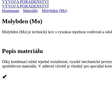
VÝVOJ A PORADENSTVÍ
VÝVOJ A PORADENSTVÍ
Homepage
Materiály
Molybden (Mo)
Molybden (Mo)
Molybden (Mo) je technický kov s vysokou tepelnou vodivostí a odo
Popis
materiálu
Díky kombinaci nízké tepelné roztažnosti, vysoké mechanické pevnost
spolehlivost materiálu. V aditivní výrobě je vhodný pro speciální k
✔