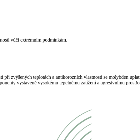
lností vůči extrémním podmínkám.
i při zvýšených teplotách a antikorozních vlastností se molybden upl
omponenty vystavené vysokému tepelnému zatížení a agresivnímu prostře