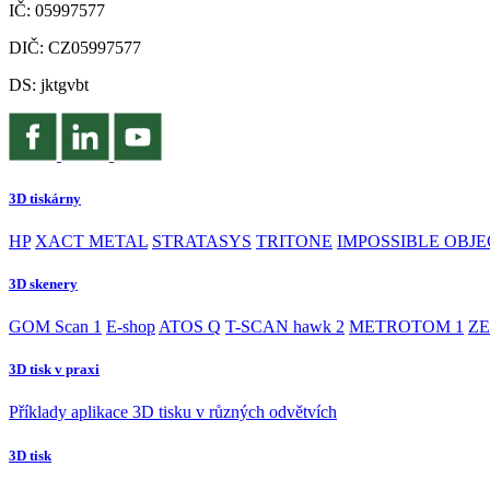
IČ: 05997577
DIČ: CZ05997577
DS: jktgvbt
3D tiskárny
HP
XACT METAL
STRATASYS
TRITONE
IMPOSSIBLE OBJE
3D skenery
GOM Scan 1
E-shop
ATOS Q
T-SCAN hawk 2
METROTOM 1
ZE
3D tisk v praxi
Příklady aplikace 3D tisku v různých odvětvích
3D tisk