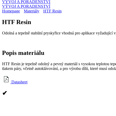
VÝVOJ A PORADENSTVÍ
VÝVOJ A PORADENSTVÍ
Homepage
Materiály
HTF Resin
HTF Resin
Odolná a tepelně stabilní pryskyřice vhodná pro aplikace vyžadující
Popis
materiálu
HTF Resin je tepelně odolný a pevný materiál s vysokou teplotou tepe
tlakem páry, včetně autoklávování, a pro výrobu dílů, které musí o
Datasheet
✔