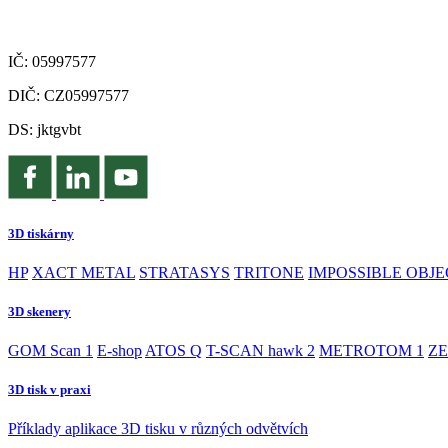
IČ: 05997577
DIČ: CZ05997577
DS: jktgvbt
3D tiskárny
HP
XACT METAL
STRATASYS
TRITONE
IMPOSSIBLE OBJE
3D skenery
GOM Scan 1
E-shop
ATOS Q
T-SCAN hawk 2
METROTOM 1
ZE
3D tisk v praxi
Příklady aplikace 3D tisku v různých odvětvích