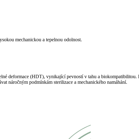
 vysokou mechanickou a tepelnou odolnost.
lné deformace (HDT), vynikající pevností v tahu a biokompatibilitou. D
dolávat náročným podmínkám sterilizace a mechanického namáhání.