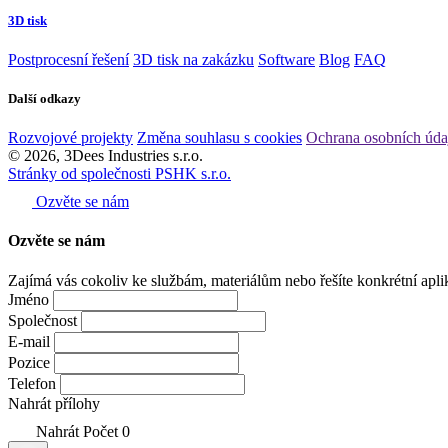
3D tisk
Postprocesní řešení
3D tisk na zakázku
Software
Blog
FAQ
Další odkazy
Rozvojové projekty
Změna souhlasu s cookies
Ochrana osobních úda
© 2026, 3Dees Industries s.r.o.
Stránky od společnosti PSHK s.r.o.
Ozvěte se nám
Ozvěte se
nám
Zajímá vás cokoliv ke službám, materiálům nebo řešíte konkrétní apli
Jméno
Společnost
E-mail
Pozice
Telefon
Nahrát přílohy
Nahrát
Počet
0