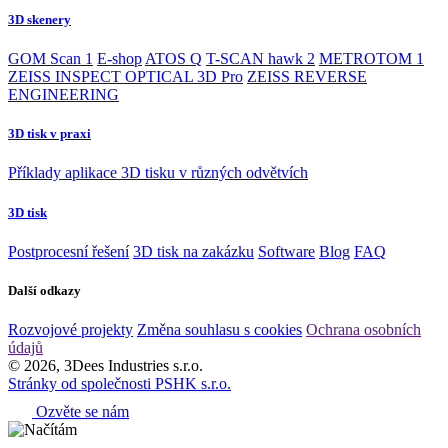
3D skenery
GOM Scan 1
E-shop
ATOS Q
T-SCAN hawk 2
METROTOM 1
ZEISS INSPECT OPTICAL 3D Pro
ZEISS REVERSE
ENGINEERING
3D tisk v praxi
Příklady aplikace 3D tisku v různých odvětvích
3D tisk
Postprocesní řešení
3D tisk na zakázku
Software
Blog
FAQ
Další odkazy
Rozvojové projekty
Změna souhlasu s cookies
Ochrana osobních
údajů
© 2026, 3Dees Industries s.r.o.
Stránky od společnosti PSHK s.r.o.
Ozvěte se nám