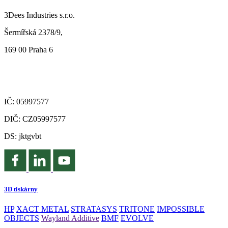
3Dees Industries s.r.o.
Šermířská 2378/9,
169 00 Praha 6
IČ: 05997577
DIČ: CZ05997577
DS: jktgvbt
3D tiskárny
HP
XACT METAL
STRATASYS
TRITONE
IMPOSSIBLE
OBJECTS
Wayland Additive
BMF
EVOLVE