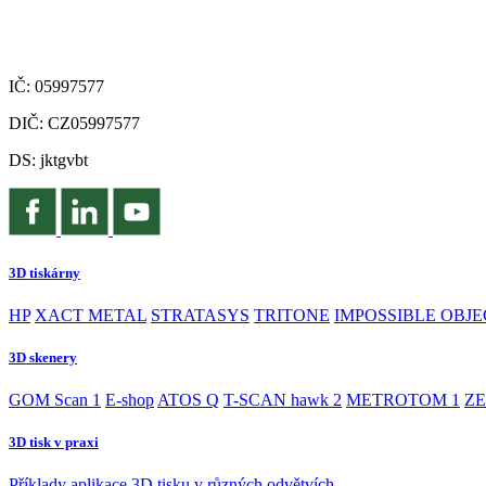
IČ: 05997577
DIČ: CZ05997577
DS: jktgvbt
3D tiskárny
HP
XACT METAL
STRATASYS
TRITONE
IMPOSSIBLE OBJE
3D skenery
GOM Scan 1
E-shop
ATOS Q
T-SCAN hawk 2
METROTOM 1
ZE
3D tisk v praxi
Příklady aplikace 3D tisku v různých odvětvích