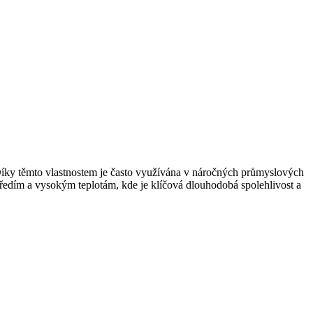
u. Díky těmto vlastnostem je často využívána v náročných průmyslových
středím a vysokým teplotám, kde je klíčová dlouhodobá spolehlivost a