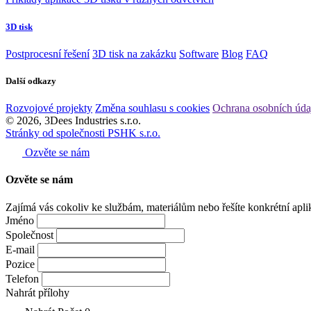
3D tisk
Postprocesní řešení
3D tisk na zakázku
Software
Blog
FAQ
Další odkazy
Rozvojové projekty
Změna souhlasu s cookies
Ochrana osobních úda
© 2026, 3Dees Industries s.r.o.
Stránky od společnosti PSHK s.r.o.
Ozvěte se nám
Ozvěte se
nám
Zajímá vás cokoliv ke službám, materiálům nebo řešíte konkrétní apli
Jméno
Společnost
E-mail
Pozice
Telefon
Nahrát přílohy