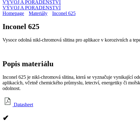
VÝVOJ A PORADENSTVÍ
VÝVOJ A PORADENSTVÍ
Homepage
Materiály
Inconel 625
Inconel 625
Vysoce odolná nikl-chromová slitina pro aplikace v korozivních a t
Popis
materiálu
Inconel 625 je nikl‑chromová slitina, která se vyznačuje vynikající 
aplikacích, včetně chemického průmyslu, letectví, energetiky či mořsk
odolnost.
Datasheet
✔