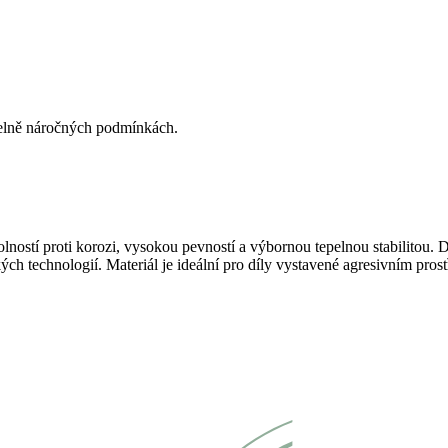
epelně náročných podmínkách.
odolností proti korozi, vysokou pevností a výbornou tepelnou stabilito
ých technologií. Materiál je ideální pro díly vystavené agresivním pro