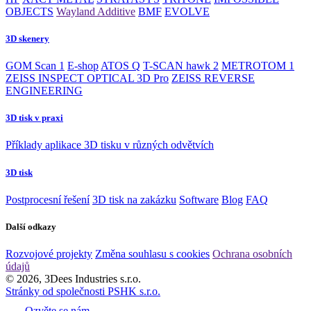
OBJECTS
Wayland Additive
BMF
EVOLVE
3D skenery
GOM Scan 1
E-shop
ATOS Q
T-SCAN hawk 2
METROTOM 1
ZEISS INSPECT OPTICAL 3D Pro
ZEISS REVERSE
ENGINEERING
3D tisk v praxi
Příklady aplikace 3D tisku v různých odvětvích
3D tisk
Postprocesní řešení
3D tisk na zakázku
Software
Blog
FAQ
Další odkazy
Rozvojové projekty
Změna souhlasu s cookies
Ochrana osobních
údajů
© 2026, 3Dees Industries s.r.o.
Stránky od společnosti PSHK s.r.o.
Ozvěte se nám