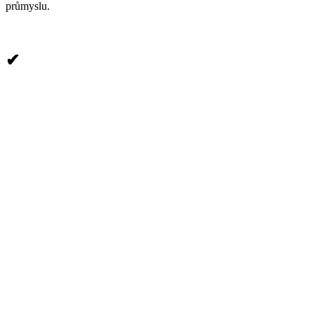
průmyslu.
✔