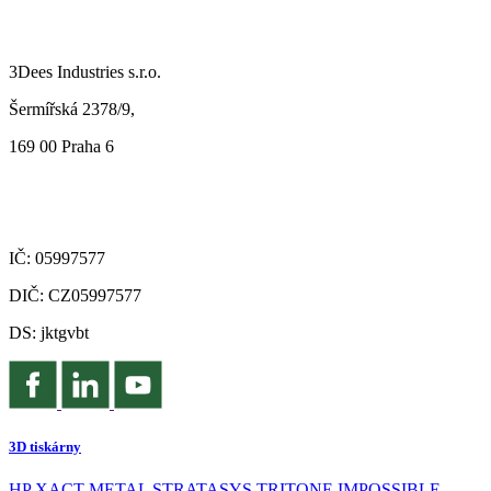
3Dees Industries s.r.o.
Šermířská 2378/9,
169 00 Praha 6
IČ: 05997577
DIČ: CZ05997577
DS: jktgvbt
3D tiskárny
HP
XACT METAL
STRATASYS
TRITONE
IMPOSSIBLE