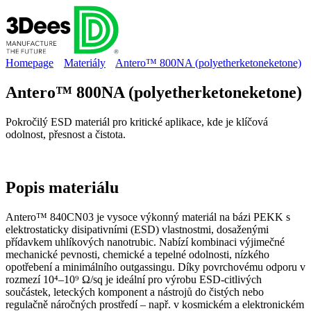
Homepage
Materiály
Antero™ 800NA (polyetherketoneketone)
Antero™ 800NA (polyetherketoneketone)
Pokročilý ESD materiál pro kritické aplikace, kde je klíčová
odolnost, přesnost a čistota.
Popis
materiálu
Antero™ 840CN03 je vysoce výkonný materiál na bázi PEKK s
elektrostaticky disipativními (ESD) vlastnostmi, dosaženými
přídavkem uhlíkových nanotrubic. Nabízí kombinaci výjimečné
mechanické pevnosti, chemické a tepelné odolnosti, nízkého
opotřebení a minimálního outgassingu. Díky povrchovému odporu v
rozmezí 10⁴–10⁹ Ω/sq je ideální pro výrobu ESD‑citlivých
součástek, leteckých komponent a nástrojů do čistých nebo
regulačně náročných prostředí – např. v kosmickém a elektronickém