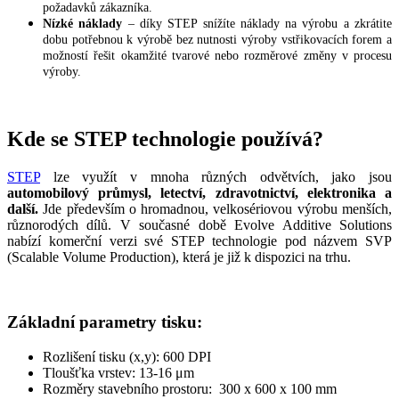
požadavků zákazníka.
Nízké náklady
– díky STEP snížíte náklady na výrobu a zkrátite
dobu potřebnou k výrobě bez nutnosti výroby vstřikovacích forem a
možností řešit okamžité tvarové nebo rozměrové změny v procesu
výroby.
Kde se STEP technologie používá?
STEP
lze využít v mnoha různých odvětvích, jako jsou
automobilový průmysl, letectví, zdravotnictví, elektronika a
další.
Jde především o hromadnou, velkosériovou výrobu menších,
různorodých dílů.
V současné době Evolve Additive Solutions
nabízí komerční verzi své STEP technologie pod názvem SVP
(Scalable Volume Production), která je již k dispozici na trhu.
Základní parametry tisku:
Rozlišení tisku (x,y): 600 DPI
Tloušťka vrstev: 13-16 μm
Rozměry stavebního prostoru: 300 x 600 x 100 mm