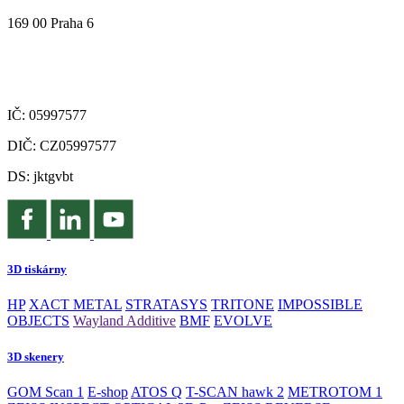
169 00 Praha 6
IČ: 05997577
DIČ: CZ05997577
DS: jktgvbt
3D tiskárny
HP
XACT METAL
STRATASYS
TRITONE
IMPOSSIBLE
OBJECTS
Wayland Additive
BMF
EVOLVE
3D skenery
GOM Scan 1
E-shop
ATOS Q
T-SCAN hawk 2
METROTOM 1