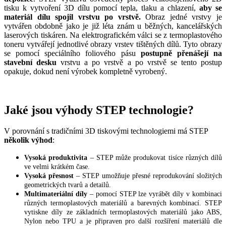
tisku k vytvoření 3D dílu pomocí tepla, tlaku a chlazení,
aby se
materiál dílu spojil vrstvu po vrstvě.
Obraz jedné vrstvy je
vytvářen obdobně jako je již léta znám u běžných, kancelářských
laserových tiskáren. Na elektrografickém válci se z termoplastového
toneru vytvářejí jednotlivé obrazy vrstev tištěných dílů. Tyto obrazy
se pomocí speciálního foliového pásu
postupně přenášejí na
stavební desku
vrstvu a po vrstvě a po vrstvě se tento postup
opakuje, dokud není výrobek kompletně vyrobený.
Jaké jsou výhody STEP technologie?
V porovnání s tradičními 3D tiskovými technologiemi má STEP
několik výhod
:
Vysoká produktivita
– STEP může produkovat tisíce různých dílů
ve velmi krátkém čase.
Vysoká přesnost
– STEP umožňuje přesné reprodukování složitých
geometrických tvarů a detailů.
Multimateriální díly
– pomocí STEP lze vyrábět díly v kombinaci
různých termoplastových materiálů a barevných kombinací. STEP
vytiskne díly ze základních termoplastových materiálů jako ABS,
Nylon nebo TPU a je připraven pro další rozšíření materiálů dle