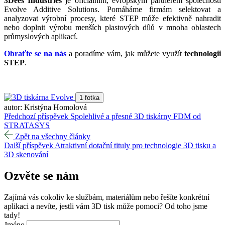
3Dees Industries
je oficiálním, evropským partnerem společnosti
Evolve Additive Solutions. Pomáháme firmám selektovat a
analyzovat výrobní procesy, které STEP může efektivně nahradit
nebo doplnit výrobu menších plastových dílů v mnoha oblastech
průmyslových aplikací.
Obraťte se na nás
a poradíme vám, jak můžete využít
technologii
STEP
.
1 fotka
autor: Kristýna Homolová
Předchozí příspěvek
Spolehlivé a přesné 3D tiskárny FDM od
STRATASYS
Zpět na všechny články
Další příspěvek
Atraktivní dotační tituly pro technologie 3D tisku a
3D skenování
Ozvěte se
nám
Zajímá vás cokoliv ke službám, materiálům nebo řešíte konkrétní
aplikaci a nevíte, jestli vám 3D tisk může pomoci? Od toho jsme
tady!
Jméno