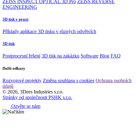
ZEISS INSPECT OPTICAL 3D Pro
ZEISS REVERSE
ENGINEERING
3D tisk v praxi
Příklady aplikace 3D tisku v různých odvětvích
3D tisk
Postprocesní řešení
3D tisk na zakázku
Software
Blog
FAQ
Další odkazy
Rozvojové projekty
Změna souhlasu s cookies
Ochrana osobních
údajů
© 2026, 3Dees Industries s.r.o.
Stránky od společnosti PSHK s.r.o.
Ozvěte se nám