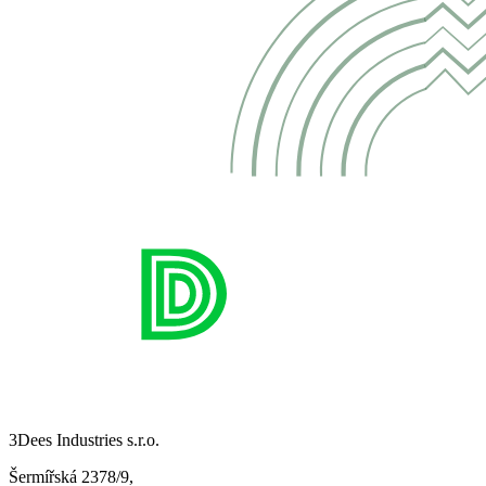
3Dees Industries s.r.o.
Šermířská 2378/9,