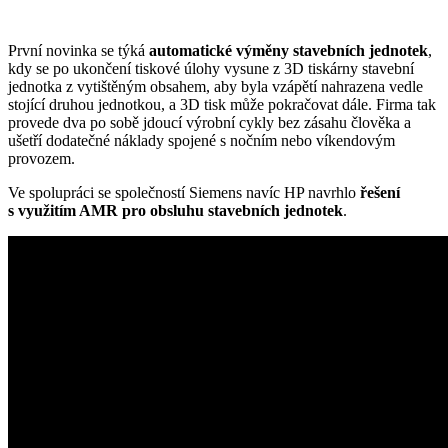
První novinka se týká
automatické výměny stavebních jednotek
,
kdy se po ukončení tiskové úlohy vysune z 3D tiskárny stavební
jednotka z vytištěným obsahem, aby byla vzápětí nahrazena vedle
stojící druhou jednotkou, a 3D tisk může pokračovat dále. Firma tak
provede dva po sobě jdoucí výrobní cykly bez zásahu člověka a
ušetří dodatečné náklady spojené s nočním nebo víkendovým
provozem.
Ve spolupráci se společností Siemens navíc HP navrhlo
řešení
s využitím AMR pro obsluhu stavebních jednotek
.