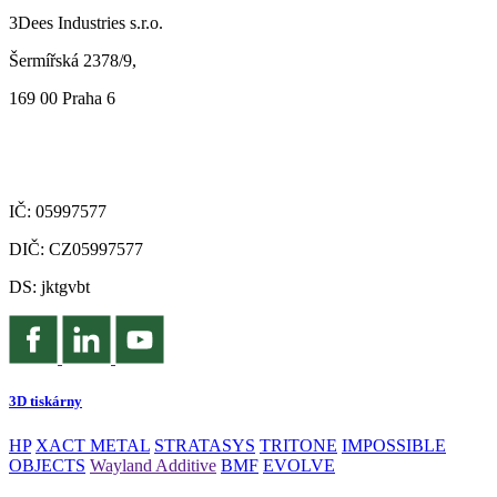
3Dees Industries s.r.o.
Šermířská 2378/9,
169 00 Praha 6
IČ: 05997577
DIČ: CZ05997577
DS: jktgvbt
3D tiskárny
HP
XACT METAL
STRATASYS
TRITONE
IMPOSSIBLE
OBJECTS
Wayland Additive
BMF
EVOLVE