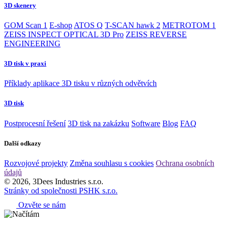
3D skenery
GOM Scan 1
E-shop
ATOS Q
T-SCAN hawk 2
METROTOM 1
ZEISS INSPECT OPTICAL 3D Pro
ZEISS REVERSE
ENGINEERING
3D tisk v praxi
Příklady aplikace 3D tisku v různých odvětvích
3D tisk
Postprocesní řešení
3D tisk na zakázku
Software
Blog
FAQ
Další odkazy
Rozvojové projekty
Změna souhlasu s cookies
Ochrana osobních
údajů
© 2026, 3Dees Industries s.r.o.
Stránky od společnosti PSHK s.r.o.
Ozvěte se nám