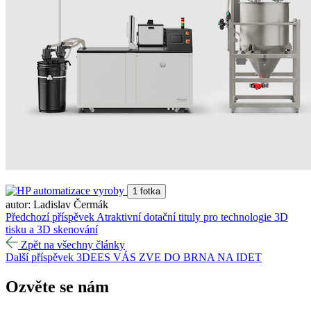
1 fotka
autor: Ladislav Čermák
Předchozí příspěvek
Atraktivní dotační tituly pro technologie 3D
tisku a 3D skenování
Zpět na všechny články
Další příspěvek
3DEES VÁS ZVE DO BRNA NA IDET
Ozvěte se
nám