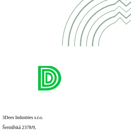
3Dees Industries s.r.o.
Šermířská 2378/9,