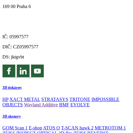
169 00 Praha 6
IČ: 05997577
DIČ: CZ05997577
DS: jktgvbt
3D tiskárny
HP
XACT METAL
STRATASYS
TRITONE
IMPOSSIBLE
OBJECTS
Wayland Additive
BMF
EVOLVE
3D skenery
GOM Scan 1
E-shop
ATOS Q
T-SCAN hawk 2
METROTOM 1