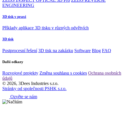
ZEISS INSPECT OPTICAL 3D Pro
ZEISS REVERSE
ENGINEERING
3D tisk v praxi
Příklady aplikace 3D tisku v různých odvětvích
3D tisk
Postprocesní řešení
3D tisk na zakázku
Software
Blog
FAQ
Další odkazy
Rozvojové projekty
Změna souhlasu s cookies
Ochrana osobních
údajů
© 2026, 3Dees Industries s.r.o.
Stránky od společnosti PSHK s.r.o.
Ozvěte se nám