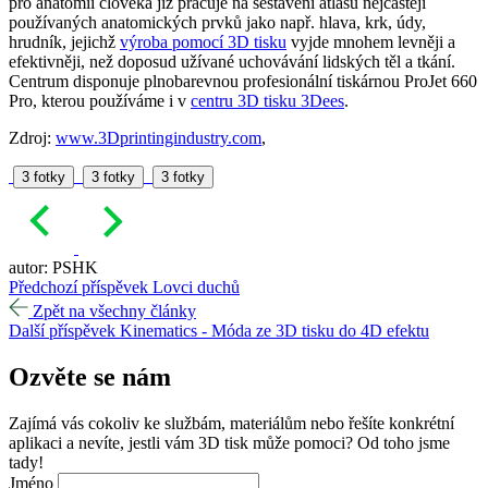
pro anatomii člověka již pracuje na sestavení atlasu nejčastěji
používaných anatomických prvků jako např. hlava, krk, údy,
hrudník, jejichž
výroba pomocí 3D tisku
vyjde mnohem levněji a
efektivněji, než doposud užívané uchovávání lidských těl a tkání.
Centrum disponuje plnobarevnou profesionální tiskárnou ProJet 660
Pro, kterou používáme i v
centru 3D tisku 3Dees
.
Zdroj:
www.3Dprintingindustry.com
,
3 fotky
3 fotky
3 fotky
autor: PSHK
Předchozí příspěvek
Lovci duchů
Zpět na všechny články
Další příspěvek
Kinematics - Móda ze 3D tisku do 4D efektu
Ozvěte se
nám
Zajímá vás cokoliv ke službám, materiálům nebo řešíte konkrétní
aplikaci a nevíte, jestli vám 3D tisk může pomoci? Od toho jsme
tady!
Jméno