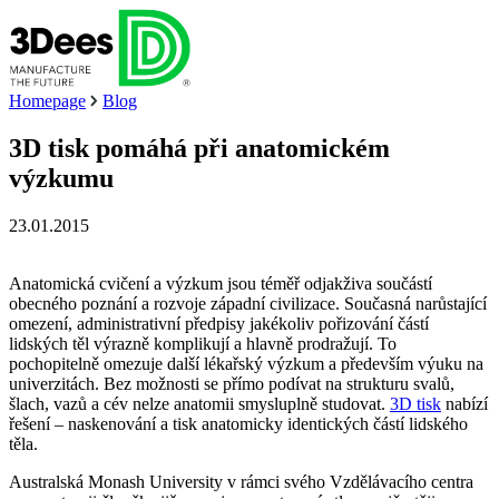
Homepage
Blog
3D tisk pomáhá při anatomickém
výzkumu
23.01.2015
Anatomická cvičení a výzkum jsou téměř odjakživa součástí
obecného poznání a rozvoje západní civilizace. Současná narůstající
omezení, administrativní předpisy jakékoliv pořizování částí
lidských těl výrazně komplikují a hlavně prodražují. To
pochopitelně omezuje další lékařský výzkum a především výuku na
univerzitách. Bez možnosti se přímo podívat na strukturu svalů,
šlach, vazů a cév nelze anatomii smysluplně studovat.
3D tisk
nabízí
řešení – naskenování a tisk anatomicky identických částí lidského
těla.
Australská Monash University v rámci svého Vzdělávacího centra