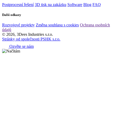
Postprocesní řešení
3D tisk na zakázku
Software
Blog
FAQ
Další odkazy
Rozvojové projekty
Změna souhlasu s cookies
Ochrana osobních
údajů
© 2026, 3Dees Industries s.r.o.
Stránky od společnosti PSHK s.r.o.
Ozvěte se nám