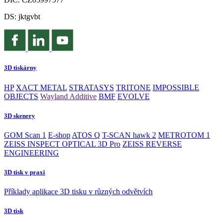
DS: jktgvbt
3D tiskárny
HP
XACT METAL
STRATASYS
TRITONE
IMPOSSIBLE
OBJECTS
Wayland Additive
BMF
EVOLVE
3D skenery
GOM Scan 1
E-shop
ATOS Q
T-SCAN hawk 2
METROTOM 1
ZEISS INSPECT OPTICAL 3D Pro
ZEISS REVERSE
ENGINEERING
3D tisk v praxi
Příklady aplikace 3D tisku v různých odvětvích
3D tisk