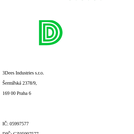
3Dees Industries s.r.o.
Šermířská 2378/9,
169 00 Praha 6
IČ: 05997577
DIČ: CZ05997577