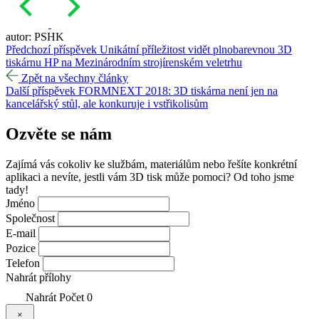
autor: PSHK
Předchozí příspěvek
Unikátní příležitost vidět plnobarevnou 3D
tiskárnu HP na Mezinárodním strojírenském veletrhu
Zpět na všechny články
Další příspěvek
FORMNEXT 2018: 3D tiskárna není jen na
kancelářský stůl, ale konkuruje i vstřikolisům
Ozvěte se
nám
Zajímá vás cokoliv ke službám, materiálům nebo řešíte konkrétní
aplikaci a nevíte, jestli vám 3D tisk může pomoci? Od toho jsme
tady!
Jméno
Společnost
E-mail
Pozice
Telefon
Nahrát přílohy
Nahrát
Počet
0