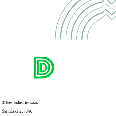
3Dees Industries s.r.o.
Šermířská 2378/9,