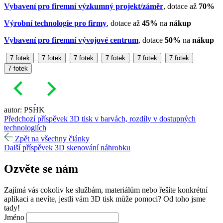
Vybavení pro firemní výzkumný projekt/záměr
, dotace až
70%
Výrobní technologie
pro firmy
, dotace až
45%
na
nákup
Vybavení pro firemní vývojové centrum
, dotace
50%
na
nákup
7 fotek
7 fotek
7 fotek
7 fotek
7 fotek
7 fotek
7 fotek
autor: PSHK
Předchozí příspěvek
3D tisk v barvách, rozdíly v dostupných
technologiích
Zpět na všechny články
Další příspěvek
3D skenování náhrobku
Ozvěte se
nám
Zajímá vás cokoliv ke službám, materiálům nebo řešíte konkrétní
aplikaci a nevíte, jestli vám 3D tisk může pomoci? Od toho jsme
tady!
Jméno