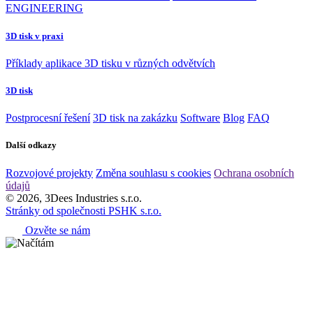
ENGINEERING
3D tisk v praxi
Příklady aplikace 3D tisku v různých odvětvích
3D tisk
Postprocesní řešení
3D tisk na zakázku
Software
Blog
FAQ
Další odkazy
Rozvojové projekty
Změna souhlasu s cookies
Ochrana osobních
údajů
© 2026, 3Dees Industries s.r.o.
Stránky od společnosti PSHK s.r.o.
Ozvěte se nám