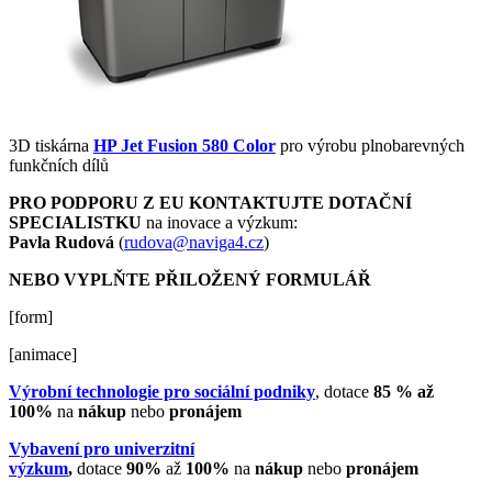
3D tiskárna
HP Jet Fusion 580 Color
pro výrobu plnobarevných
funkčních dílů
PRO PODPORU Z EU KONTAKTUJTE DOTAČNÍ
SPECIALISTKU
na inovace a výzkum:
Pavla Rudová
(
rudova@naviga4.cz
)
NEBO VYPLŇTE PŘILOŽENÝ FORMULÁŘ
[form]
[animace]
Výrobní technologie pro sociální podniky
, dotace
85 % až
100%
na
nákup
nebo
pronájem
Vybavení pro univerzitní
výzkum
,
dotace
90%
až
100%
na
nákup
nebo
pronájem