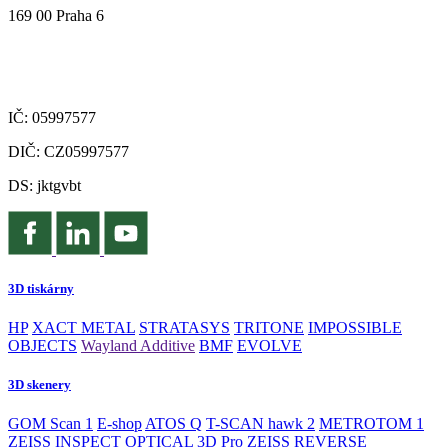
169 00 Praha 6
IČ: 05997577
DIČ: CZ05997577
DS: jktgvbt
3D tiskárny
HP
XACT METAL
STRATASYS
TRITONE
IMPOSSIBLE
OBJECTS
Wayland Additive
BMF
EVOLVE
3D skenery
GOM Scan 1
E-shop
ATOS Q
T-SCAN hawk 2
METROTOM 1
ZEISS INSPECT OPTICAL 3D Pro
ZEISS REVERSE