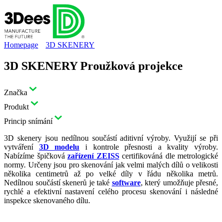
Homepage
3D SKENERY
3D SKENERY Proužková projekce
Značka
Produkt
Princip snímání
3D skenery jsou nedílnou součástí aditivní výroby. Využijí se při
vytváření
3D modelu
i kontrole přesnosti a kvality výroby.
Nabízíme špičková
zařízení ZEISS
certifikováná dle metrologické
normy. Určeny jsou pro skenování jak velmi malých dílů o velikosti
několika centimetrů až po velké díly v řádu několika metrů.
Nedílnou součástí skenerů je také
software
, který umožňuje přesné,
rychlé a efektivní nastavení celého procesu skenování i následné
inspekce skenovaného dílu.