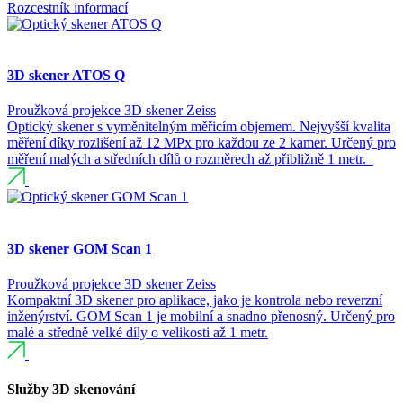
Rozcestník informací
3D skener ATOS Q
Proužková projekce
3D skener
Zeiss
Optický skener s vyměnitelným měřicím objemem. Nejvyšší kvalita
měření díky rozlišení až 12 MPx pro každou ze 2 kamer. Určený pro
měření malých a středních dílů o rozměrech až přibližně 1 metr.
3D skener GOM Scan 1
Proužková projekce
3D skener
Zeiss
Kompaktní 3D skener pro aplikace, jako je kontrola nebo reverzní
inženýrství. GOM Scan 1 je mobilní a snadno přenosný. Určený pro
malé a středně velké díly o velikosti až 1 metr.
Služby 3D skenování