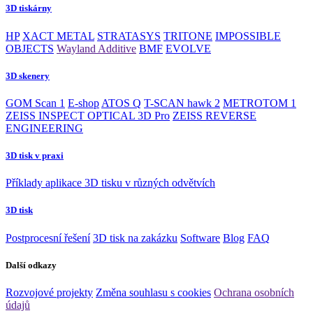
3D tiskárny
HP
XACT METAL
STRATASYS
TRITONE
IMPOSSIBLE
OBJECTS
Wayland Additive
BMF
EVOLVE
3D skenery
GOM Scan 1
E-shop
ATOS Q
T-SCAN hawk 2
METROTOM 1
ZEISS INSPECT OPTICAL 3D Pro
ZEISS REVERSE
ENGINEERING
3D tisk v praxi
Příklady aplikace 3D tisku v různých odvětvích
3D tisk
Postprocesní řešení
3D tisk na zakázku
Software
Blog
FAQ
Další odkazy
Rozvojové projekty
Změna souhlasu s cookies
Ochrana osobních
údajů