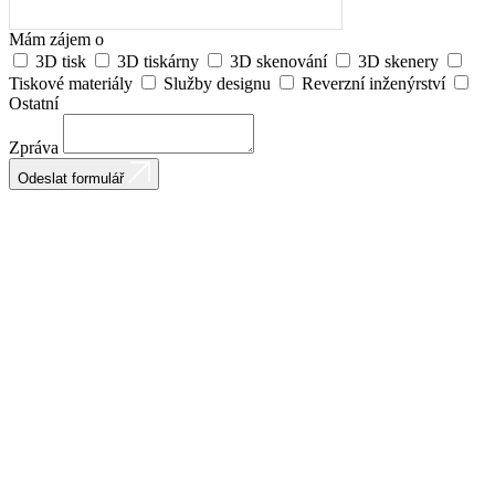
Mám zájem o
3D tisk
3D tiskárny
3D skenování
3D skenery
Tiskové materiály
Služby designu
Reverzní inženýrství
Ostatní
Zpráva
Odeslat formulář