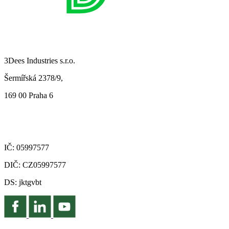
3Dees Industries s.r.o.
Šermířská 2378/9,
169 00 Praha 6
IČ: 05997577
DIČ: CZ05997577
DS: jktgvbt