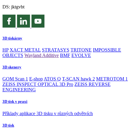
DS: jktgvbt
3D tiskárny
HP
XACT METAL
STRATASYS
TRITONE
IMPOSSIBLE
OBJECTS
Wayland Additive
BMF
EVOLVE
3D skenery
GOM Scan 1
E-shop
ATOS Q
T-SCAN hawk 2
METROTOM 1
ZEISS INSPECT OPTICAL 3D Pro
ZEISS REVERSE
ENGINEERING
3D tisk v praxi
Příklady aplikace 3D tisku v různých odvětvích
3D tisk