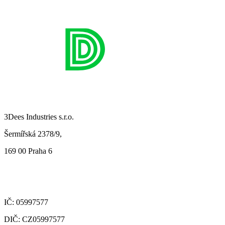
3Dees Industries s.r.o.
Šermířská 2378/9,
169 00 Praha 6
IČ: 05997577
DIČ: CZ05997577