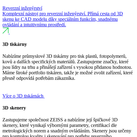
Reverzní inženýrství
Komplexní nástroj pro reverzní inženýrství. Přímá cesta od 3D
skenu ke CAD modelu díky speciálním funkcím, snadnému
ovládání a intuitivnímu prostředí.
3D tiskárny
Nabízíme průmyslové 3D tiskárny pro tisk plastů, fotopolymerů,
kovů a dalších specifických materiálů. Zastupujeme značky, které
jsou lídry na trhu a přinášejí zařízení s vysokou přidanou hodnotou.
Máme široké portfolio tiskáren, takže je možné zvolit zařízení, které
přesně odpovídá potřebám zákazníka.
Více o 3D tiskárnách
3D skenery
Zastupujeme společnost ZEISS a nabízíme její špičkové 3D
skenery, které vynikají výbornými parametry, certifikací dle
metrologických norem a snadným ovládáním. Skenery jsou určeny
pro kontrolou kvality i skenování pro potřeby reverzního