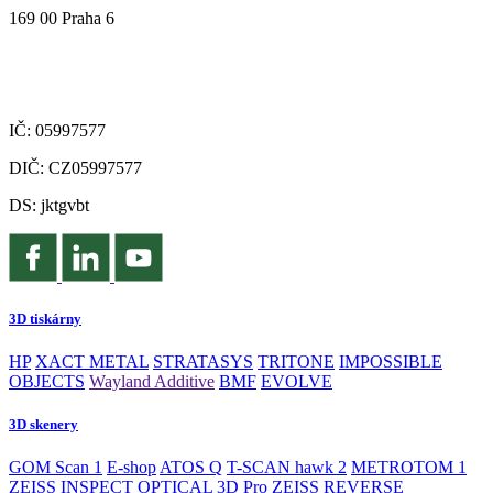
169 00 Praha 6
IČ: 05997577
DIČ: CZ05997577
DS: jktgvbt
3D tiskárny
HP
XACT METAL
STRATASYS
TRITONE
IMPOSSIBLE
OBJECTS
Wayland Additive
BMF
EVOLVE
3D skenery
GOM Scan 1
E-shop
ATOS Q
T-SCAN hawk 2
METROTOM 1
ZEISS INSPECT OPTICAL 3D Pro
ZEISS REVERSE