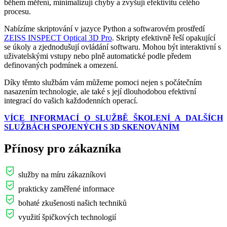
během měření, minimalizují chyby a zvyšují efektivitu celého
procesu.
Nabízíme skriptování v jazyce Python a softwarovém prostředí
ZEISS INSPECT Optical 3D Pro
. Skripty efektivně řeší opakující
se úkoly a zjednodušují ovládání softwaru. Mohou být interaktivní s
uživatelskými vstupy nebo plně automatické podle předem
definovaných podmínek a omezení.
Díky těmto službám vám můžeme pomoci nejen s počátečním
nasazením technologie, ale také s její dlouhodobou efektivní
integrací do vašich každodenních operací.
VÍCE INFORMACÍ O SLUŽBĚ ŠKOLENÍ A DALŠÍCH
SLUŽBÁCH SPOJENÝCH S 3D SKENOVÁNÍM
Přínosy
pro zákazníka
služby na míru zákazníkovi
prakticky zaměřené informace
bohaté zkušenosti našich techniků
využití špičkových technologií