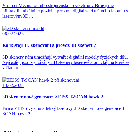
V rámci Mezinárodního strojírenského veletrhu v Brně jsme
připravili unikátní expozici – přesnou digitalizaci reálného letounu s
laserovým 3D…
06.02.2023
Kolik stojí 3D skenování a provoz 3D skeneru?
3D skenery nám umožňují vytvářet digitální modely fyzických dílů.
Nejčastěji jsou využívány 3D skenery laserové a optické, na které se
v článku…
13.02.2023
3D skener nové generace: ZEISS T-SCAN hawk 2
Firma ZEISS vyvinula lehký laserový 3D skener nové generace T-
SCAN hawk 2.