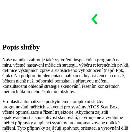
Popis
služby
Naše nabídka zahrnuje také vytvoření inspekčních programů na
míru, včetně nastavení měřicích strategií, výběru referenčních prvků,
definice výstupních zpráv a statistického vyhodnocení (např. Ppk,
Cpk). Na podporu implementace nabízíme dny asistence na místě,
během nichž naši odborníci pomáhají s přípravou měření,
konzultacemi ohledně strategie skenování, řešením konkrétních
měřicích úkolů nebo školením obsluhy.
V oblasti automatizace poskytujeme komplexní služby
programování měřicích sekvencí pro systémy ATOS ScanBox,
včetně optimalizace a řízení trajektorie. Abychom zajistili
opakovatelnost a spolehlivost skenování, navrhujeme a vyrábíme
měřicí přípravky a upínací systémy pro automatizované optické
měření. Tyto přípravky zajišťují správnou orientaci a vyrovnání dílů