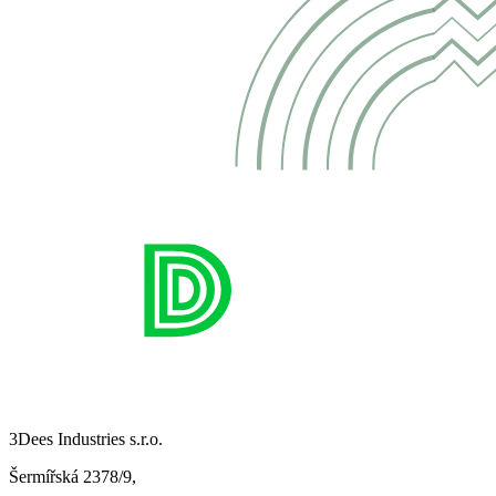
3Dees Industries s.r.o.
Šermířská 2378/9,