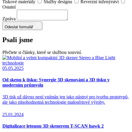
Tiskové materiály
Služby designu
Reverzní inženýrství
Ostatní
Zpráva
Odeslat formulář
Psali jsme
Přečtete si články, které se službou souvisí.
05.05.2025
Od skenu k tisku: Synergie 3D skenování a 3D tisku v
moderním průmyslu
3D tisk už dávno není vnímán jen jako nástroj pro tvorbu prototypů,
ale jako plnohodnotná technologie malosériové výroby.
25.01.2024
Digitalizace letounu 3D skenerem T-SCAN hawk 2