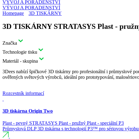
VÝVOJ A PORADENSTVÍ
VÝVOJ A PORADENSTVÍ
Homepage
3D TISKÁRNY
3D TISKÁRNY STRATASYS Plast - pružn
Značka
Technologie tisku
Materiál - skupina
3Dees nabízí špičkové 3D tiskárny pro profesionální i průmyslové po
ověřených světových výrobců, ideální pro prototypování, malosério
Rozcestník informací
3D tiskárna Origin Two
Plast - pevný
STRATASYS
Plast - pružný
Plast - speciální
P3
Průmyslová DLP 3D tiskárna s technologií P3™ pro sériovou výrobu 