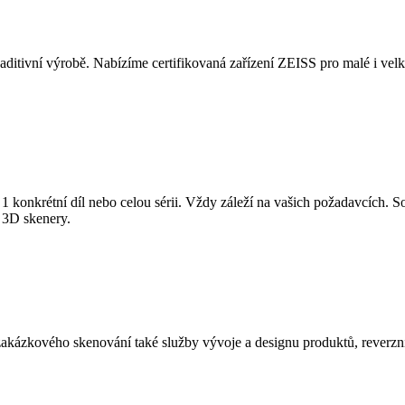
itivní výrobě. Nabízíme certifikovaná zařízení ZEISS pro malé i velké 
nkrétní díl nebo celou sérii. Vždy záleží na vašich požadavcích. Sou
 3D skenery.
ázkového skenování také služby vývoje a designu produktů, reverzníh