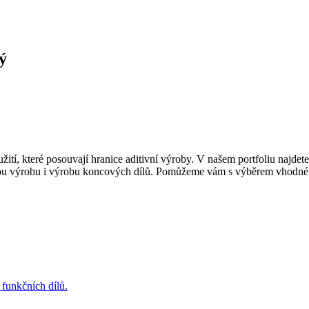
ý
užití, které posouvají hranice aditivní výroby. V našem portfoliu naj
vou výrobu i výrobu koncových dílů. Pomůžeme vám s výběrem vhodné t
funkčních dílů.