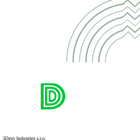
3Dees Industries s.r.o.