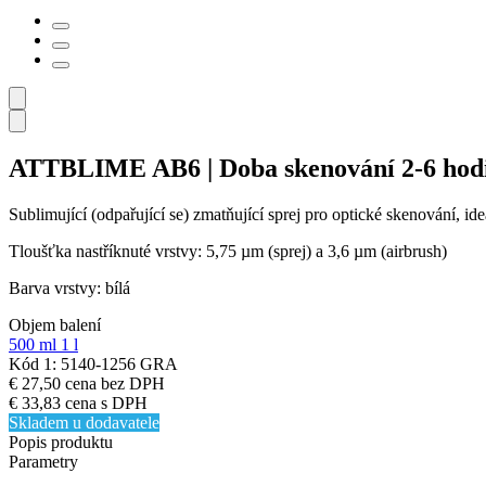
ATTBLIME AB6 | Doba skenování 2-6 hod
Sublimující (odpařující se) zmatňující sprej pro optické skenování, ide
Tloušťka nastříknuté vrstvy: 5,75 µm (sprej) a 3,6 µm (airbrush)
Barva vrstvy: bílá
Objem balení
500 ml
1 l
Kód 1: 5140-1256 GRA
€ 27,50
cena bez DPH
€ 33,83
cena s DPH
Skladem u dodavatele
Popis produktu
Parametry