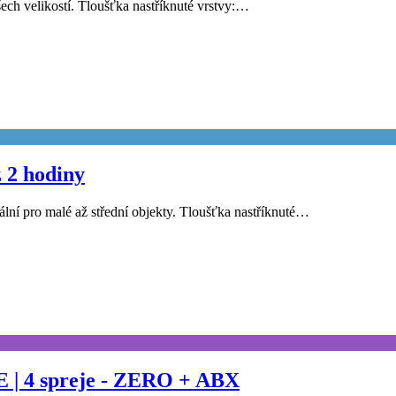
ech velikostí. Tloušťka nastříknuté vrstvy:…
 2 hodiny
eální pro malé až střední objekty. Tloušťka nastříknuté…
 | 4 spreje - ZERO + ABX