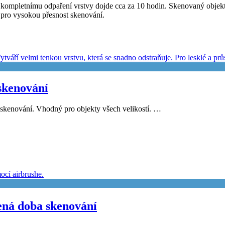
ompletnímu odpaření vrstvy dojde cca za 10 hodin. Skenovaný objekt ani
y pro vysokou přesnost skenování.
kenování
é skenování. Vhodný pro objekty všech velikostí. …
ná doba skenování