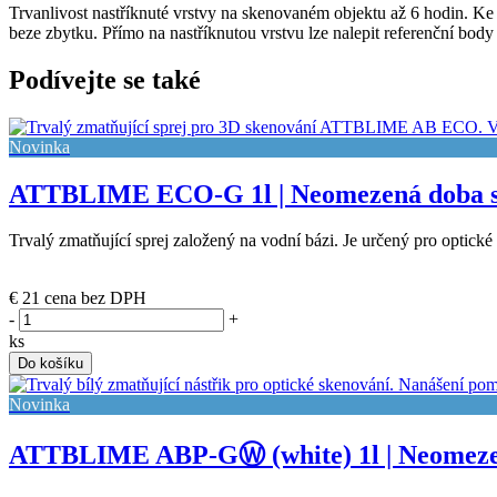
Trvanlivost nastříknuté vrstvy na skenovaném objektu až 6 hodin. Ke k
beze zbytku. Přímo na nastříknutou vrstvu lze nalepit referenční bod
Podívejte se také
Novinka
ATTBLIME ECO-G 1l | Neomezená doba s
Trvalý zmatňující sprej založený na vodní bázi. Je určený pro optick
(poslední 2 ks)
€ 21
cena bez DPH
-
+
ks
Do košíku
Novinka
ATTBLIME ABP-GⓌ (white) 1l | Neomeze