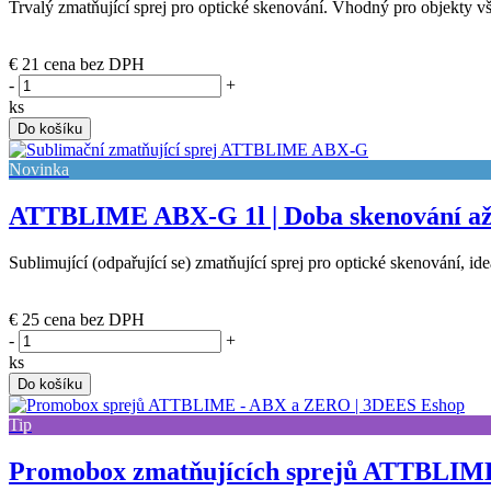
Trvalý zmatňující sprej pro optické skenování. Vhodný pro objekty vš
(posledních 12 ks)
€ 21
cena bez DPH
-
+
ks
Do košíku
Novinka
ATTBLIME ABX-G 1l | Doba skenování až
Sublimující (odpařující se) zmatňující sprej pro optické skenování, id
(posledních 11 ks)
€ 25
cena bez DPH
-
+
ks
Do košíku
Tip
Promobox zmatňujících sprejů ATTBLIME