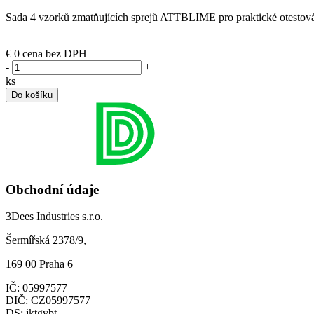
Sada 4 vzorků zmatňujících sprejů ATTBLIME pro praktické otes
(skladem)
€ 0
cena bez DPH
-
+
ks
Do košíku
Obchodní údaje
3Dees Industries s.r.o.
Šermířská 2378/9,
169 00 Praha 6
IČ: 05997577
DIČ: CZ05997577
DS: jktgvbt