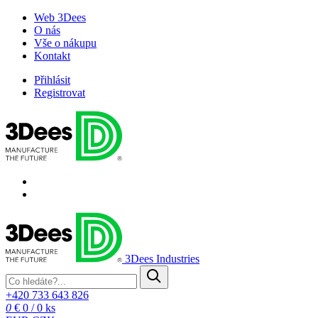
Web 3Dees
O nás
Vše o nákupu
Kontakt
Přihlásit
Registrovat
3Dees Industries
+420 733 643 826
0
€ 0
/
0 ks