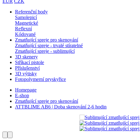
EUR
CZK
Referenční body
Samolepicí
Magnetické
Reflexní
Kódované
Zmatňující spreje pro skenování
Zmatňující spreje - trvalé stíratelné
Zmatňující spreje - sublimující
3D skenery
Stříkací pistole
Příslušenství
3D výtisky
Fotopolymerní pryskyřice
Homepage
E-shop
Zmatňující spreje pro skenování
ATTBLIME AB6 | Doba skenování 2-6 hodin