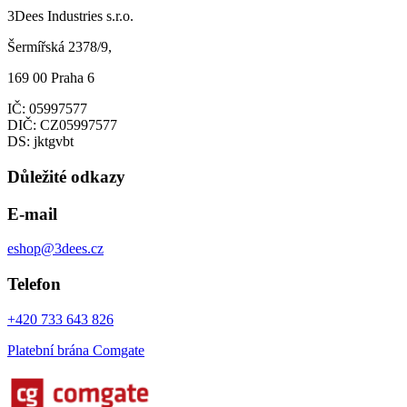
3Dees Industries s.r.o.
Šermířská 2378/9,
169 00 Praha 6
IČ: 05997577
DIČ: CZ05997577
DS: jktgvbt
Důležité odkazy
E-mail
eshop@3dees.cz
Telefon
+420 733 643 826
Platební brána Comgate