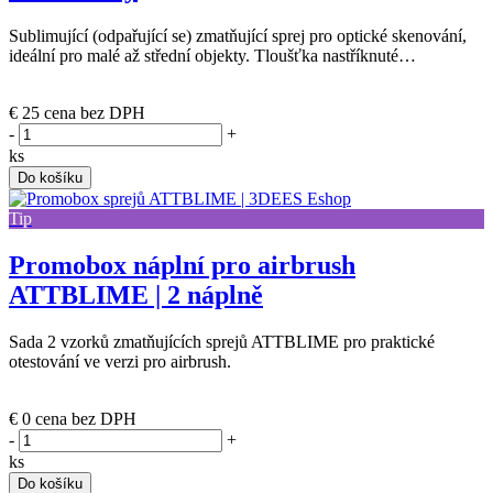
Sublimující (odpařující se) zmatňující sprej pro optické skenování,
ideální pro malé až střední objekty. Tloušťka nastříknuté…
(posledních 11 ks)
€ 25
cena bez DPH
-
+
ks
Do košíku
Tip
Promobox náplní pro airbrush
ATTBLIME | 2 náplně
Sada 2 vzorků zmatňujících sprejů ATTBLIME pro praktické
otestování ve verzi pro airbrush.
(skladem)
€ 0
cena bez DPH
-
+
ks
Do košíku