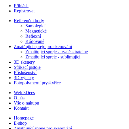
Přihlásit
Registrovat
Referenční body
Samolepicí
Magnetické
Reflexní
Kódované
Zmatňující spreje pro skenování
Zmatňující spreje - trvalé stíratelné
Zmatňující spreje - sublimující
3D skenery
Stříkací pistole
Příslušenství
3D výtisky
Fotopolymerní pryskyřice
Web 3Dees
O nás
Vše o nákupu
Kontakt
Homepage
E-shop
Zmatňující spreje pro skenování