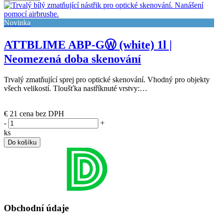
Novinka
ATTBLIME ABP-GⓌ (white) 1l |
Neomezená doba skenování
Trvalý zmatňující sprej pro optické skenování. Vhodný pro objekty
všech velikostí. Tloušťka nastříknuté vrstvy:…
(posledních 12 ks)
€ 21
cena bez DPH
-
+
ks
Do košíku
Obchodní údaje