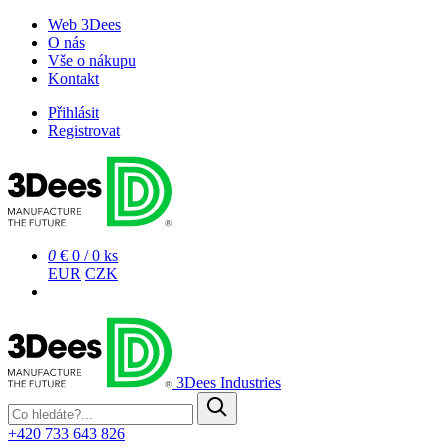
Web 3Dees
O nás
Vše o nákupu
Kontakt
Přihlásit
Registrovat
0
€ 0
/
0 ks
EUR
CZK
3Dees Industries
+420 733 643 826