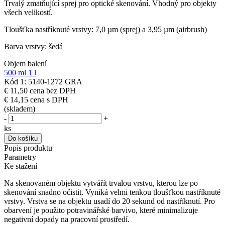
Trvalý zmatňující sprej pro optické skenování. Vhodný pro objekty
všech velikostí.
Tloušťka nastříknuté vrstvy: 7,0 µm (sprej) a 3,95 µm (airbrush)
Barva vrstvy: šedá
Objem balení
500 ml
1 l
Kód 1: 5140-1272 GRA
€ 11,50
cena bez DPH
€ 14,15
cena s DPH
(skladem)
-
+
ks
Do košíku
Popis produktu
Parametry
Ke stažení
Na skenovaném objektu vytvářít trvalou vrstvu, kterou lze po
skenování snadno očistit. Vyniká velmi tenkou tloušťkou nastříknuté
vrstvy. Vrstva se na objektu usadí do 20 sekund od nastříknutí. Pro
obarvení je použito potravinářské barvivo, které minimalizuje
negativní dopady na pracovní prostředí.