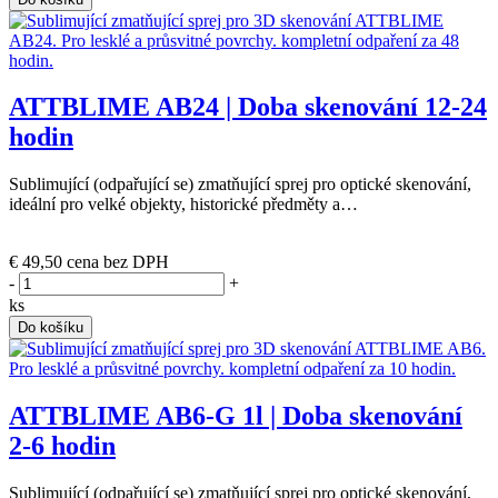
ATTBLIME AB24 | Doba skenování 12-24
hodin
Sublimující (odpařující se) zmatňující sprej pro optické skenování,
ideální pro velké objekty, historické předměty a…
(skladem)
€ 49,50
cena bez DPH
-
+
ks
Do košíku
ATTBLIME AB6-G 1l | Doba skenování
2-6 hodin
Sublimující (odpařující se) zmatňující sprej pro optické skenování,