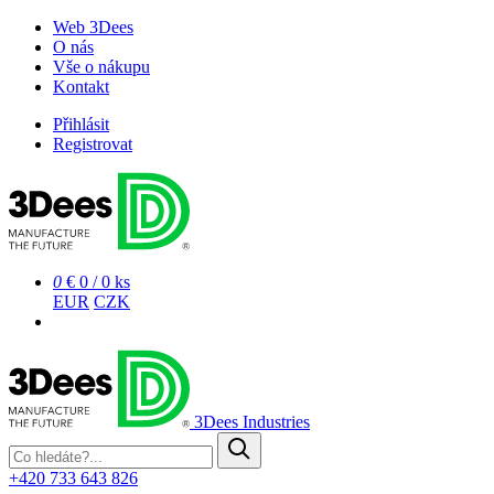
Web 3Dees
O nás
Vše o nákupu
Kontakt
Přihlásit
Registrovat
0
€ 0
/
0 ks
EUR
CZK
3Dees Industries
+420 733 643 826