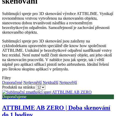
skenování
Sublimující spreje pro 3D skenování výrobce ATTBLIME. Vynikají
rovnoměrnou vrstvou vytvořenou na skenovaném objektu,
stanovenou dobou trvanlivosti nástřiku a rovnoměrným
bezezbytkovým odpařením. Samozřejmostí je zachování přesnosti
skenovaného objektu.
Sublimující spreje pro 3D skenování jsou založeny na
cyklododekanu upraveném speciálně dle know how společnosti
ATTBLIME. Unikátní je bezezbytkové odpaření nastříknuté vrstvy
bez reziduí. Není nutné tudíž čistit skenovaný objekt, ani jeho okolí
na skenovacím pracovišti. V nabídce jsou jak spreje, tak i větší
náplně pro aplikaci stříkací pistolí nebo airbrushem. Ideální řešení
pro širokou skupinu aplikací v průmyslu.
Filtry
Doporučené
Nejlevnější
Nejdražší
Nejnovější
Produktů na stránku
Doporučujeme
ATTBLIME AB ZERO | Doba skenování
do 1 hodiny