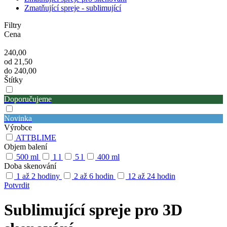
Zmatňující spreje - sublimující
Filtry
Cena
240,00
od
21,50
do
240,00
Štítky
Doporučujeme
Novinka
Výrobce
ATTBLIME
Objem balení
500 ml
1 l
5 l
400 ml
Doba skenování
1 až 2 hodiny
2 až 6 hodin
12 až 24 hodin
Potvrdit
Sublimující spreje pro 3D