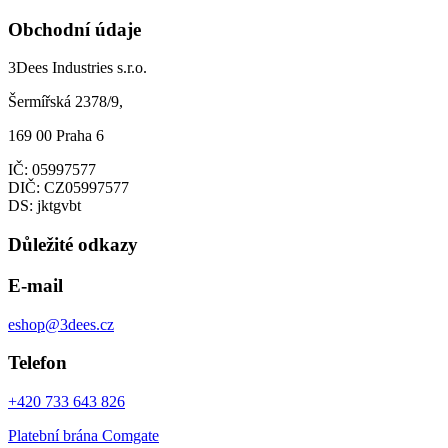
Obchodní údaje
3Dees Industries s.r.o.
Šermířská 2378/9,
169 00 Praha 6
IČ: 05997577
DIČ: CZ05997577
DS: jktgvbt
Důležité odkazy
E-mail
eshop@3dees.cz
Telefon
+420 733 643 826
Platební brána Comgate