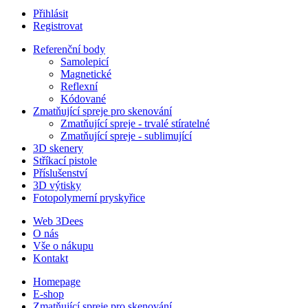
Přihlásit
Registrovat
Referenční body
Samolepicí
Magnetické
Reflexní
Kódované
Zmatňující spreje pro skenování
Zmatňující spreje - trvalé stíratelné
Zmatňující spreje - sublimující
3D skenery
Stříkací pistole
Příslušenství
3D výtisky
Fotopolymerní pryskyřice
Web 3Dees
O nás
Vše o nákupu
Kontakt
Homepage
E-shop
Zmatňující spreje pro skenování