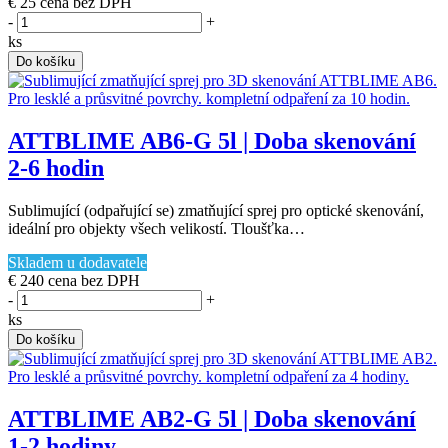
€ 25
cena bez DPH
-
+
ks
Do košíku
ATTBLIME AB6-G 5l | Doba skenování
2-6 hodin
Sublimující (odpařující se) zmatňující sprej pro optické skenování,
ideální pro objekty všech velikostí. Tloušťka…
Skladem u dodavatele
€ 240
cena bez DPH
-
+
ks
Do košíku
ATTBLIME AB2-G 5l | Doba skenování
1-2 hodiny