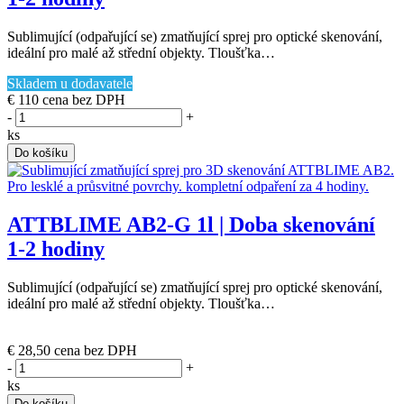
Sublimující (odpařující se) zmatňující sprej pro optické skenování,
ideální pro malé až střední objekty. Tloušťka…
Skladem u dodavatele
€ 110
cena bez DPH
-
+
ks
Do košíku
ATTBLIME AB2-G 1l | Doba skenování
1-2 hodiny
Sublimující (odpařující se) zmatňující sprej pro optické skenování,
ideální pro malé až střední objekty. Tloušťka…
(poslední 4 ks)
€ 28,50
cena bez DPH
-
+
ks
Do košíku