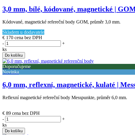
3,0 mm, bílé, kódované, magnetické | GOM 
Kódované, magnetické refereční body GOM, průměr 3,0 mm.
Skladem u dodavatele
€ 170
cena bez DPH
-
+
ks
Do košíku
Doporučujeme
Novinka
6,0 mm, reflexní, magnetické, kulaté | Mes
Reflexní magnetické refereční body Messpunkte, průměr 6,0 mm.
(poslední 1 ks)
€ 89
cena bez DPH
-
+
ks
Do košíku