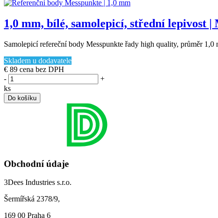
1,0 mm, bílé, samolepicí, střední lepivost |
Samolepicí refereční body Messpunkte řady high quality, průměr 1,0
Skladem u dodavatele
€ 89
cena bez DPH
-
+
ks
Do košíku
Obchodní údaje
3Dees Industries s.r.o.
Šermířská 2378/9,
169 00 Praha 6