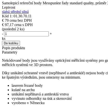
Samolepicí refereční body Messpunkte řady standard quality, průměr
Lepivost
slabá
střední
silná
Kód 1: 01.30.70.11
€ 79
cena bez DPH
€ 97,17
cena s DPH
(poslední 2 ks)
-
+
ks
Do košíku
Popis produktu
Parametry
Nekódované body jsou využívány optickými měřicími systémy pro gene
měřicích systémů ve 3D prostoru.
Díky unikátní ochranné vrstvě (nepřilnavé a antilesklé) nejsou body c
ke špatným výsledkům, jsou omezeny na minimum.
laserem řezané body
kulaté na archu
unikátní nepřilnavá a antilesklá vrstva
vyvinuto odborníky na tisk a skenování
vyrobeno v Německu