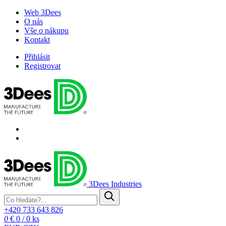
Web 3Dees
O nás
Vše o nákupu
Kontakt
Přihlásit
Registrovat
3Dees Industries
+420 733 643 826
0
€ 0
/
0 ks