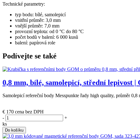
Technické parametry:
typ bodu: bílé, samolepicí
vnitřní průměr: 3,0 mm
vnější průměr: 7,0 mm
provozní teplota: od 0 °C do 80 °C
počet bodů v balení: 6
000
kusů
balení: papírová role
Podívejte se také
0,8 mm, bílé, samolepicí, střední lepivost 
Samolepicí refereční body Messpunkte řady high quality, průměr 0,8
(poslední 4 ks)
€ 170
cena bez DPH
-
+
ks
Do košíku