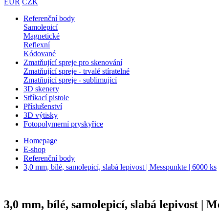
EUR
CZK
Referenční body
Samolepicí
Magnetické
Reflexní
Kódované
Zmatňující spreje pro skenování
Zmatňující spreje - trvalé stíratelné
Zmatňující spreje - sublimující
3D skenery
Stříkací pistole
Příslušenství
3D výtisky
Fotopolymerní pryskyřice
Homepage
E-shop
Referenční body
3,0 mm, bílé, samolepicí, slabá lepivost | Messpunkte | 6000 ks
3,0 mm, bílé, samolepicí, slabá lepivost | M