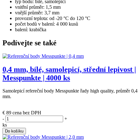
typ bodu: bílé, samolepicí
vnitřní průměr: 1,5 mm
vnější průměr: 3,7 mm
provozní teplota: od -20 °C do 120 °C
počet bodů v balení:
4 000
kusů
balení: krabička
Podívejte se také
0,4 mm, bílé, samolepicí, střední lepivost |
Messpunkte | 4000 ks
Samolepicí refereční body Messpunkte řady high quality, průměr 0,4
mm.
(poslední 1 ks)
€ 89
cena bez DPH
-
+
ks
Do košíku