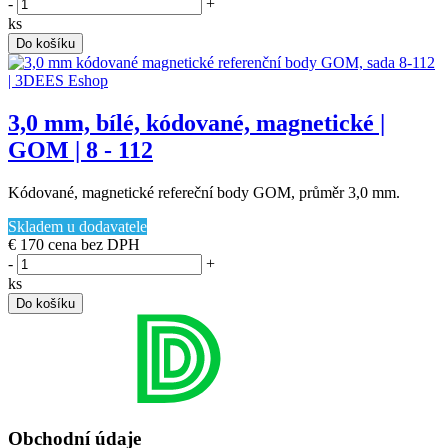
-
+
ks
Do košíku
3,0 mm, bílé, kódované, magnetické |
GOM | 8 - 112
Kódované, magnetické refereční body GOM, průměr 3,0 mm.
Skladem u dodavatele
€ 170
cena bez DPH
-
+
ks
Do košíku
Obchodní údaje