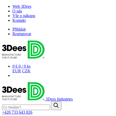
Web 3Dees
O nás
Vše o nákupu
Kontakt
Přihlásit
Registrovat
0
€ 0
/
0 ks
EUR
CZK
3Dees Industries
+420 733 643 826