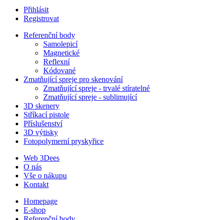
Přihlásit
Registrovat
Referenční body
Samolepicí
Magnetické
Reflexní
Kódované
Zmatňující spreje pro skenování
Zmatňující spreje - trvalé stíratelné
Zmatňující spreje - sublimující
3D skenery
Stříkací pistole
Příslušenství
3D výtisky
Fotopolymerní pryskyřice
Web 3Dees
O nás
Vše o nákupu
Kontakt
Homepage
E-shop
Referenční body