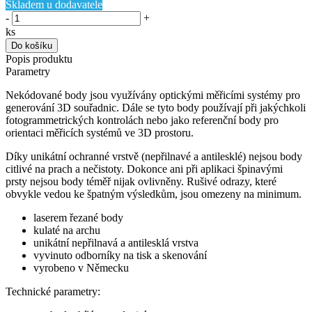
Skladem u dodavatele
-
+
ks
Do košíku
Popis produktu
Parametry
Nekódované body jsou využívány optickými měřicími systémy pro
generování 3D souřadnic. Dále se tyto body používají při jakýchkoli
fotogrammetrických kontrolách nebo jako referenční body pro
orientaci měřicích systémů ve 3D prostoru.
Díky unikátní ochranné vrstvě (nepřilnavé a antilesklé) nejsou body
citlivé na prach a nečistoty. Dokonce ani při aplikaci špinavými
prsty nejsou body téměř nijak ovlivněny. Rušivé odrazy, které
obvykle vedou ke špatným výsledkům, jsou omezeny na minimum.
laserem řezané body
kulaté na archu
unikátní nepřilnavá a antilesklá vrstva
vyvinuto odborníky na tisk a skenování
vyrobeno v Německu
Technické parametry: