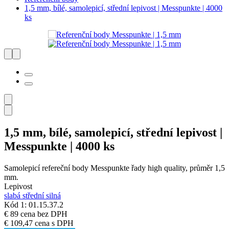
1,5 mm, bílé, samolepicí, střední lepivost | Messpunkte | 4000
ks
1,5 mm, bílé, samolepicí, střední lepivost |
Messpunkte | 4000 ks
Samolepicí refereční body Messpunkte řady high quality, průměr 1,5
mm.
Lepivost
slabá
střední
silná
Kód 1: 01.15.37.2
€ 89
cena bez DPH
€ 109,47
cena s DPH