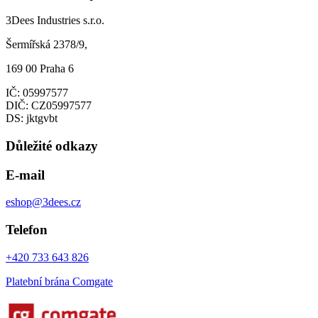
3Dees Industries s.r.o.
Šermířská 2378/9,
169 00 Praha 6
IČ: 05997577
DIČ: CZ05997577
DS: jktgvbt
Důležité odkazy
E-mail
eshop@3dees.cz
Telefon
+420 733 643 826
Platební brána Comgate