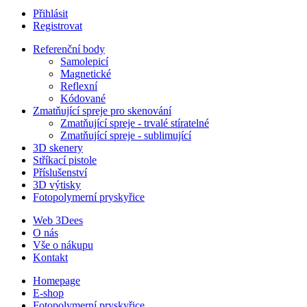
Přihlásit
Registrovat
Referenční body
Samolepicí
Magnetické
Reflexní
Kódované
Zmatňující spreje pro skenování
Zmatňující spreje - trvalé stíratelné
Zmatňující spreje - sublimující
3D skenery
Stříkací pistole
Příslušenství
3D výtisky
Fotopolymerní pryskyřice
Web 3Dees
O nás
Vše o nákupu
Kontakt
Homepage
E-shop
Fotopolymerní pryskyřice