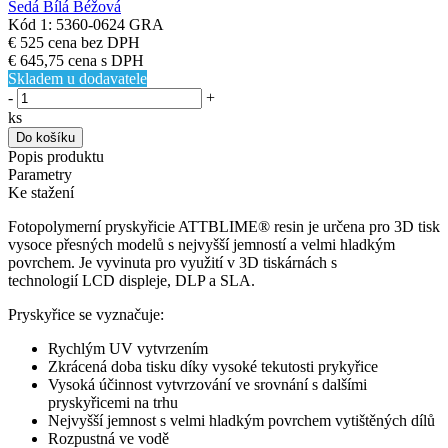
Šedá
Bílá
Béžová
Kód 1: 5360-0624 GRA
€ 525
cena bez DPH
€ 645,75
cena s DPH
Skladem u dodavatele
-
+
ks
Do košíku
Popis produktu
Parametry
Ke stažení
Fotopolymerní pryskyřicie ATTBLIME® resin je určena pro 3D tisk
vysoce přesných modelů s nejvyšší jemností a velmi hladkým
povrchem. Je vyvinuta pro využití v 3D tiskárnách s
technologií LCD displeje, DLP a SLA.
Pryskyřice se vyznačuje:
Rychlým UV vytvrzením
Zkrácená doba tisku díky vysoké tekutosti prykyřice
Vysoká účinnost vytvrzování ve srovnání s dalšími
pryskyřicemi na trhu
Nejvyšší jemnost s velmi hladkým povrchem vytištěných dílů
Rozpustná ve vodě