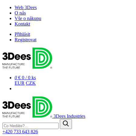
Web 3Dees
O nás
Vše o nákupu
Kontakt
Přihlásit
Registrovat
0
€ 0
/
0 ks
EUR
CZK
3Dees Industries
+420 733 643 826