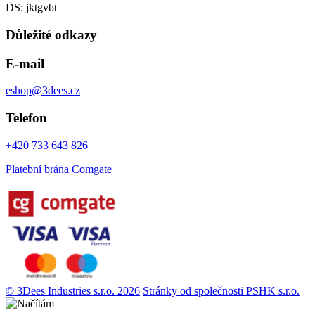
DS: jktgvbt
Důležité odkazy
E-mail
eshop@3dees.cz
Telefon
+420 733 643 826
Platební brána Comgate
© 3Dees Industries s.r.o. 2026
Stránky od společnosti PSHK s.r.o.