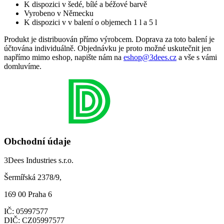
K dispozici v šedé, bílé a béžové barvě
Vyrobeno v Německu
K dispozici v v balení o objemech 1 l a 5 l
Produkt je distribuován přímo výrobcem. Doprava za toto balení je
účtována individuálně. Objednávku je proto možné uskutečnit jen
napřímo mimo eshop, napište nám na
eshop@3dees.cz
a vše s vámi
domluvíme.
Obchodní údaje
3Dees Industries s.r.o.
Šermířská 2378/9,
169 00 Praha 6
IČ: 05997577
DIČ: CZ05997577