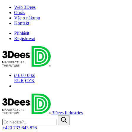
Web 3Dees
O nás
Vše o nákupu
Kontakt
Přihlásit
Registrovat
0
€ 0
/
0 ks
EUR
CZK
3Dees Industries
+420 733 643 826