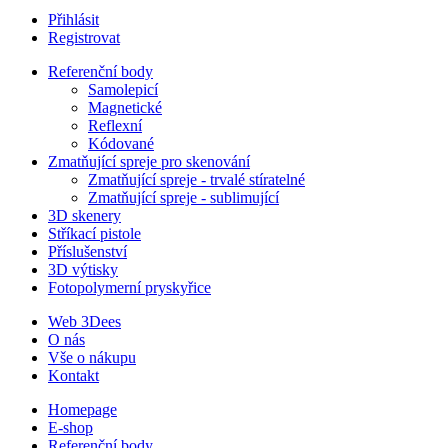
Přihlásit
Registrovat
Referenční body
Samolepicí
Magnetické
Reflexní
Kódované
Zmatňující spreje pro skenování
Zmatňující spreje - trvalé stíratelné
Zmatňující spreje - sublimující
3D skenery
Stříkací pistole
Příslušenství
3D výtisky
Fotopolymerní pryskyřice
Web 3Dees
O nás
Vše o nákupu
Kontakt
Homepage
E-shop
Referenční body