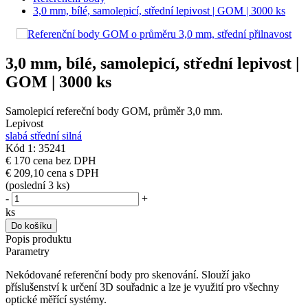
3,0 mm, bílé, samolepicí, střední lepivost | GOM | 3000 ks
3,0 mm, bílé, samolepicí, střední lepivost |
GOM | 3000 ks
Samolepicí refereční body GOM, průměr 3,0 mm.
Lepivost
slabá
střední
silná
Kód 1: 35241
€ 170
cena bez DPH
€ 209,10
cena s DPH
(poslední 3 ks)
-
+
ks
Do košíku
Popis produktu
Parametry
Nekódované referenční body pro skenování. Slouží jako
příslušenství k určení 3D souřadnic a lze je využití pro všechny
optické měřící systémy.